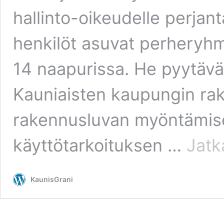
hallinto-oikeudelle perjant
henkilöt asuvat perheryhmä
14 naapurissa. He pyytävä
Kauniaisten kaupungin ra
rakennusluvan myöntämises
käyttötarkoituksen …
Jatk
KaunisGrani