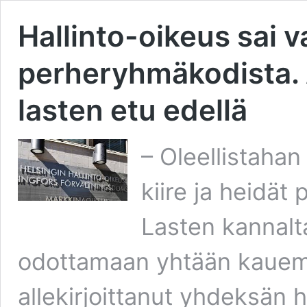
Hallinto-oikeus sai v
perheryhmäkodista.
lasten etu edellä
– Oleellistahan 
kiire ja heidät
Lasten kannalta
odottamaan yhtään kauem
allekirjoittanut yhdeksän h