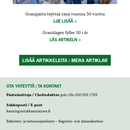
Granipäivä täyttää tänä vuonna 50 vuotta
LUE LISÄÄ
Granidagen fyller 50 i år
LÄS ARTIKELN
LISÄÄ ARTIKKELEITA | MERA ARTIKLAR
OTA YHTEYTTÄ | TA KONTAKT
Päätoimittaja / Chefredaktör
puh./tfn 050 555 1703
Sähköposti / E-post
kaunisgrani@kauniainen.fi
Rekisteri- ja tietosuojaseloste – Register- och datasekretess