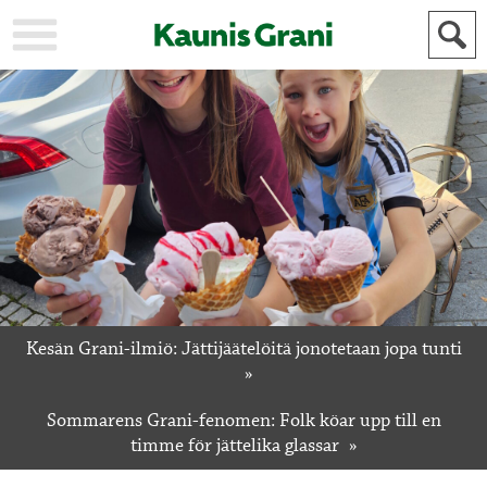
KAUPUNKI
STADEN
AJANKOHTAISTA
AKTUELLT
URHEILU
IDROTT
KULTTUURI
KULTUR
HISTORIA
HISTORIA
YLEINEN
ALLMÄN
FÖR
MAINOSTAJILLE
ANNONSÖRER
Kesän Grani-ilmiö: Jättijäätelöitä jonotetaan jopa tunti
Sommarens Grani-fenomen: Folk köar upp till en
timme för jättelika glassar