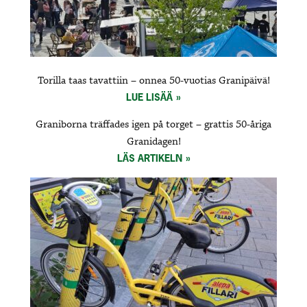
Torilla taas tavattiin – onnea 50-vuotias Granipäivä!
LUE LISÄÄ
Graniborna träffades igen på torget – grattis 50-åriga
Granidagen!
LÄS ARTIKELN