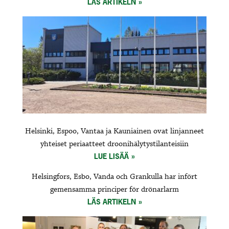
LÄS ARTIKELN
Helsinki, Espoo, Vantaa ja Kauniainen ovat linjanneet
yhteiset periaatteet droonihälytystilanteisiin
LUE LISÄÄ
Helsingfors, Esbo, Vanda och Grankulla har infört
gemensamma principer för drönarlarm
LÄS ARTIKELN