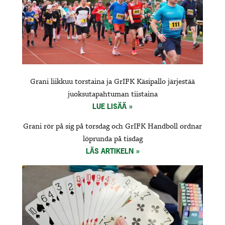
Grani liikkuu torstaina ja GrIFK Käsipallo järjestää
juoksutapahtuman tiistaina
LUE LISÄÄ
Grani rör på sig på torsdag och GrIFK Handboll ordnar
löprunda på tisdag
LÄS ARTIKELN