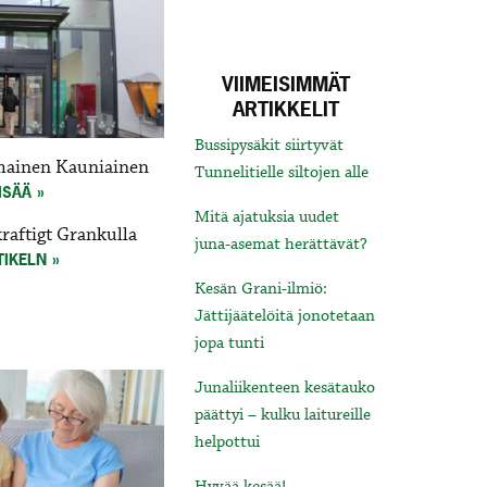
VIIMEISIMMÄT
ARTIKKELIT
Bussipysäkit siirtyvät
mainen Kauniainen
Tunnelitielle siltojen alle
ISÄÄ
Mitä ajatuksia uudet
raftigt Grankulla
juna-asemat herättävät?
TIKELN
Kesän Grani-ilmiö:
Jättijäätelöitä jonotetaan
jopa tunti
Junaliikenteen kesätauko
päättyi – kulku laitureille
helpottui
Hyvää kesää!