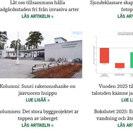
Låt oss tillsammans hålla
Sjundeklassare skap
rädgårdsstaden fri från invasiva arter
fotop
LÄS ARTIKELN
LÄS AR
Kolumni: Suuri rakennushanke on
Vuoden 2025 ti
jäävuoren huippu
talouden käänne ja
LUE LISÄÄ
LUE L
olumnen: Det stora byggprojektet är
Bokslutet 2025: 
toppen av isberget
vändning och åter
LÄS ARTIKELN
LÄS AR