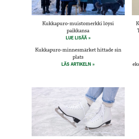
Kukkapuro-muistomerkki löysi
K
paikkansa
LUE LISÄÄ
Kukkapuro-minnesmärket hittade sin
plats
ek
LÄS ARTIKELN