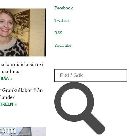
Facebook
Twitter
RSS
YouTube
a kauniaislaisia eri
 maailmaa
ISÄÄ
r Grankullabor från
 länder
TIKELN