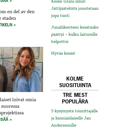
ISÄÄ
Kesän Grani-ilmiö:
Jättijäätelöitä jonotetaan
om en del av den
jopa tunti
e staden
TIKELN
Junaliikenteen kesätauko
päättyi – kulku laitureille
helpottui
Hyvää kesää!
KOLME
SUOSITUINTA
TRE MEST
aiset loivat omia
POPULÄRA
 suuressa
5 kysymystä toimittajalle
projektissa
ja kauniaislaiselle Jan
ISÄÄ
Anderssonille