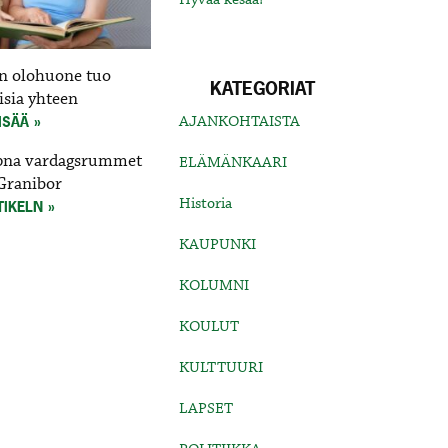
n olohuone tuo
KATEGORIAT
isia yhteen
AJANKOHTAISTA
ISÄÄ
pna vardagsrummet
ELÄMÄNKAARI
Granibor
Historia
TIKELN
KAUPUNKI
KOLUMNI
KOULUT
KULTTUURI
LAPSET