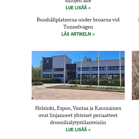
siltojen alle
LUE LISÄÄ
Busshållplatserna under broarna vid
Tunnelvägen
LÄS ARTIKELN
Helsinki, Espoo, Vantaa ja Kauniainen
ovat linjanneet yhteiset periaatteet
droonihälytystilanteisiin
LUE LISÄÄ