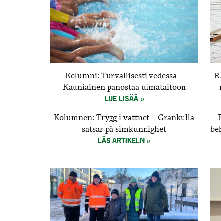
Kolumni: Turvallisesti vedessä –
R
Kauniainen panostaa uimataitoon
LUE LISÄÄ
Kolumnen: Trygg i vattnet – Grankulla
satsar på simkunnighet
be
LÄS ARTIKELN