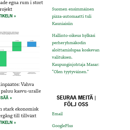
ade egna rum i stort
rojekt
Suomen ensimmäinen
TIKELN
pizza-automaatti tuli
Kauniaisiin
Hallinto-oikeus hylkäsi
perheryhmäkodin
aloittamislupaa koskevan
valituksen.
Kaupunginjohtaja Masar:
“Olen tyytyväinen.”
linpäätös: Vahva
 paluu kasvu-uralle
SEURAA MEITÄ |
ISÄÄ
FÖLJ OSS
En stark ekonomisk
Email
gång till tillväxt
TIKELN
GooglePlus