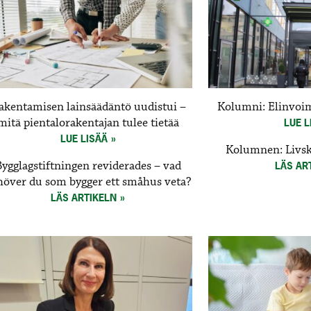
akentamisen lainsäädäntö uudistui –
Kolumni: Elinvoi
mitä pientalorakentajan tulee tietää
LUE L
LUE LISÄÄ
Kolumnen: Livsk
Bygglagstiftningen reviderades – vad
LÄS AR
höver du som bygger ett småhus veta?
LÄS ARTIKELN