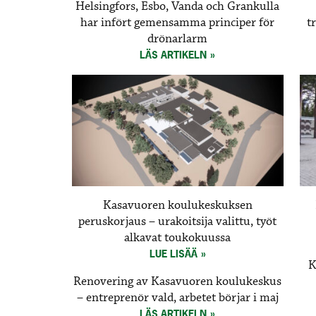
Helsingfors, Esbo, Vanda och Grankulla
har infört gemensamma principer för
t
drönarlarm
LÄS ARTIKELN
Kasavuoren koulukeskuksen
peruskorjaus – urakoitsija valittu, työt
alkavat toukokuussa
LUE LISÄÄ
K
Renovering av Kasavuoren koulukeskus
– entreprenör vald, arbetet börjar i maj
LÄS ARTIKELN