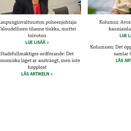
aupunginvaltuuston puheenjohtaja:
Kolumni: Avoi
Taloudellinen tilanne tiukka, muttei
kauniaisla
toivoton
LUE L
LUE LISÄÄ
Kolumnen: Det öp
Stadsfullmäktiges ordförande: Det
samlar 
onomiska läget är ansträngt, men inte
LÄS AR
hopplöst
LÄS ARTIKELN