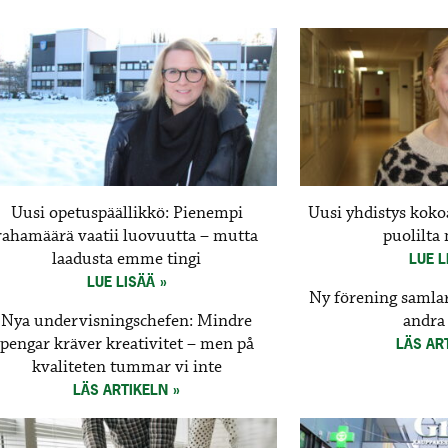
Uusi opetuspäällikkö: Pienempi
Uusi yhdistys kokoa
rahamäärä vaatii luovuutta – mutta
puolilta
laadusta emme tingi
LUE L
LUE LISÄÄ
Ny förening samla
Nya undervisningschefen: Mindre
andra
pengar kräver kreativitet – men på
LÄS AR
kvaliteten tummar vi inte
LÄS ARTIKELN