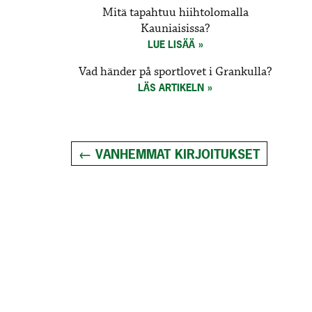
Mitä tapahtuu hiihtolomalla
Kauniaisissa?
LUE LISÄÄ
Vad händer på sportlovet i Grankulla?
LÄS ARTIKELN
Posts
←
VANHEMMAT KIRJOITUKSET
navigation