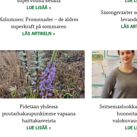
supervoima kesällä
LUE L
LUE LISÄÄ
Säsongsväxter s
Kolumnen: Promenader – de äldres
levand
superkraft på sommaren
LÄS AR
LÄS ARTIKELN
Pidetään yhdessä
Seitsemäsluokkal
puutarhakaupunkimme vapaana
huoneita
haittakasveista
valokuvaus
LUE LISÄÄ
LUE L