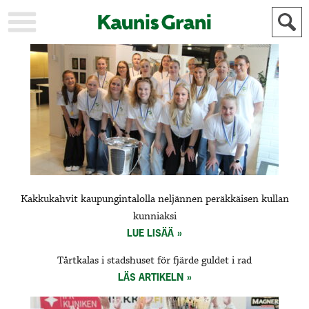
KAUPUNKI
STADEN
AJANKOHTAISTA
AKTUELLT
URHEILU
IDROTT
KULTTUURI
KULTUR
HISTORIA
HISTORIA
YLEINEN
ALLMÄN
FÖR
Kakkukahvit kaupungintalolla neljännen peräkkäisen kullan
MAINOSTAJILLE
ANNONSÖRER
kunniaksi
LUE LISÄÄ
Tårtkalas i stadshuset för fjärde guldet i rad
LÄS ARTIKELN