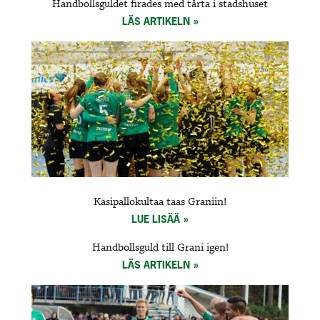
Handbollsguldet firades med tårta i stadshuset
LÄS ARTIKELN
Käsipallokultaa taas Graniin!
LUE LISÄÄ
Handbollsguld till Grani igen!
LÄS ARTIKELN