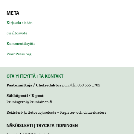
META
Kirjaudu sisään
Sisältösyöte
Kommenttisyöte
WordPress.org
OTA YHTEYTTÄ | TA KONTAKT
Päätoimittaja / Chefredaktör
puh./tfn 050 555 1703
Sähköposti / E-post
kaunisgrani@kauniainen.fi
Rekisteri- ja tietosuojaseloste – Register- och datasekretess
NÄKÖISLEHTI | TRYCKTA TIDNINGEN