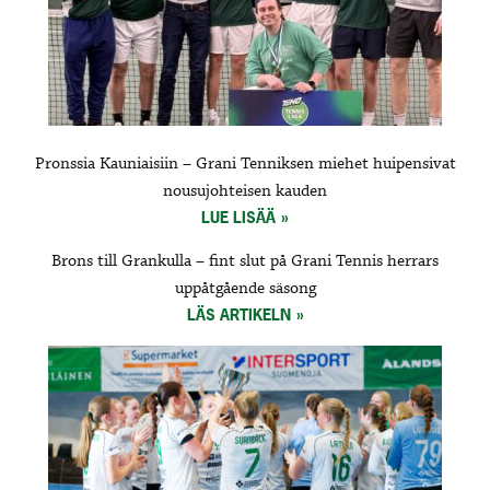
Pronssia Kauniaisiin – Grani Tenniksen miehet huipensivat
nousujohteisen kauden
LUE LISÄÄ
Brons till Grankulla – fint slut på Grani Tennis herrars
uppåtgående säsong
LÄS ARTIKELN