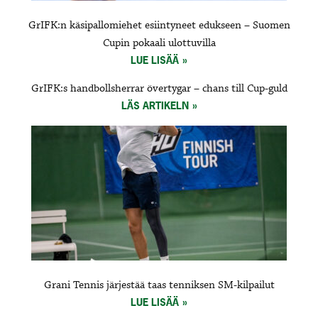
GrIFK:n käsipallomiehet esiintyneet edukseen – Suomen
Cupin pokaali ulottuvilla
LUE LISÄÄ
GrIFK:s handbollsherrar övertygar – chans till Cup-guld
LÄS ARTIKELN
Grani Tennis järjestää taas tenniksen SM-kilpailut
LUE LISÄÄ