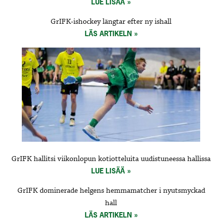
LUE LISÄÄ
GrIFK-ishockey längtar efter ny ishall
LÄS ARTIKELN
GrIFK hallitsi viikonlopun kotiotteluita uudistuneessa hallissa
LUE LISÄÄ
GrIFK dominerade helgens hemmamatcher i nyutsmyckad
hall
LÄS ARTIKELN