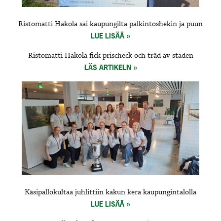
Ristomatti Hakola sai kaupungilta palkintoshekin ja puun
LUE LISÄÄ
Ristomatti Hakola fick prischeck och träd av staden
LÄS ARTIKELN
Käsipallokultaa juhlittiin kakun kera kaupungintalolla
LUE LISÄÄ