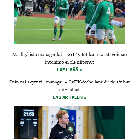
Maalitykistä manageriksi – GrIFK-futiksen taustavoiman
intohimo ei ole hiipunut
LUE LISÄÄ
Från målskytt till manager – GrIFK-fotbollens drivkraft har
inte falnat
LÄS ARTIKELN