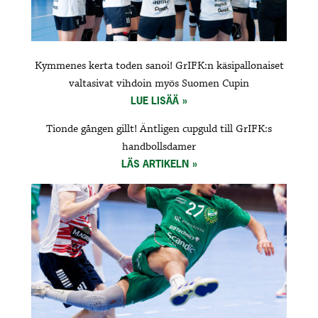
Kymmenes kerta toden sanoi! GrIFK:n käsipallonaiset
valtasivat vihdoin myös Suomen Cupin
LUE LISÄÄ
Tionde gången gillt! Äntligen cupguld till GrIFK:s
handbollsdamer
LÄS ARTIKELN