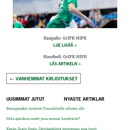
Käsipallo: GrIFK-HIFK
LUE LISÄÄ
Handboll: GrIFK-HIFK
LÄS ARTIKELN
Posts
←
VANHEMMAT KIRJOITUKSET
navigation
UUSIMMAT JUTUT
NYASTE ARTIKLAR
Bussipysäkit siirtyvät Tunnelitielle siltojen alle
Mitä ajatuksia uudet juna-asemat herättävät?
Kesän Grani-ilmiö: Jättijäätelöitä jonotetaan jopa tunti