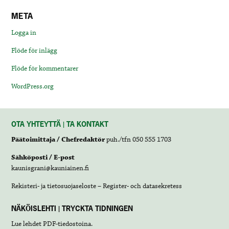
META
Logga in
Flöde för inlägg
Flöde för kommentarer
WordPress.org
OTA YHTEYTTÄ | TA KONTAKT
Päätoimittaja / Chefredaktör
puh./tfn 050 555 1703
Sähköposti / E-post
kaunisgrani@kauniainen.fi
Rekisteri- ja tietosuojaseloste – Register- och datasekretess
NÄKÖISLEHTI | TRYCKTA TIDNINGEN
Lue lehdet
PDF-tiedostoina
.