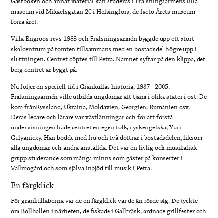
Gästboken och annat material kan studeras i Frälsningsarméns lilla
museum vid Mikaelsgatan 20 i Helsingfors, de facto Årets museum
förra året.
Villa Engroos revs 1983 och Frälsningsarmén byggde upp ett stort
skolcentrum på tomten tillsammans med en bostadsdel högre upp i
sluttningen. Centret döptes till Petra. Namnet syftar på den klippa, det
berg centret är byggt på.
Nu följer en speciell tid i Grankullas historia, 1987– 2005.
Frälsningsarmén ville utbilda ungdomar att tjäna i olika stater i öst. De
kom frånRyssland, Ukraina, Moldavien, Georgien, Rumänien osv.
Deras ledare och lärare var västlänningar och för att förstå
undervisningen hade centret en egen tolk, ryskengelska, Yuri
Gulyanicky. Han bodde med fru och två döttrar i bostadsdelen, liksom
alla ungdomar och andra anställda. Det var en livlig och musikalisk
grupp studerande som många minns som gäster på konserter i
Vallmogård och som själva inbjöd till musik i Petra.
En färgklick
För grankullaborna var de en färgklick var de än rörde sig. De tyckte
om Bollhallen i närheten, de fiskade i Gallträsk, ordnade grillfester och