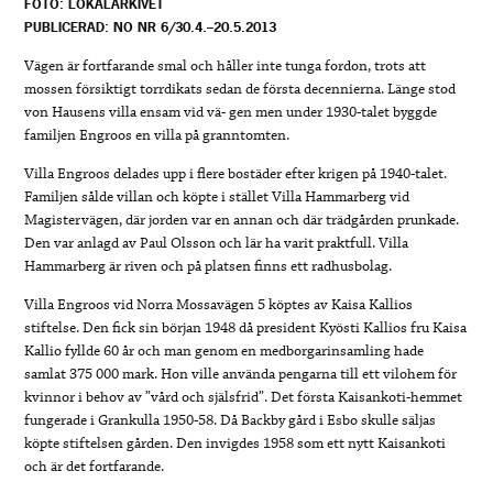
FOTO: LOKALARKIVET
PUBLICERAD: NO NR 6/30.4.–20.5.2013
Vägen är fortfarande smal och håller inte tunga fordon, trots att
mossen försiktigt torrdikats sedan de första decennierna. Länge stod
von Hausens villa ensam vid vä- gen men under 1930-talet byggde
familjen Engroos en villa på granntomten.
Villa Engroos delades upp i flere bostäder efter krigen på 1940-talet.
Familjen sålde villan och köpte i stället Villa Hammarberg vid
Magistervägen, där jorden var en annan och där trädgården prunkade.
Den var anlagd av Paul Olsson och lär ha varit praktfull. Villa
Hammarberg är riven och på platsen finns ett radhusbolag.
Villa Engroos vid Norra Mossavägen 5 köptes av Kaisa Kallios
stiftelse. Den fick sin början 1948 då president Kyösti Kallios fru Kaisa
Kallio fyllde 60 år och man genom en medborgarinsamling hade
samlat 375 000 mark. Hon ville använda pengarna till ett vilohem för
kvinnor i behov av ”vård och själsfrid”. Det första Kaisankoti-hemmet
fungerade i Grankulla 1950-58. Då Backby gård i Esbo skulle säljas
köpte stiftelsen gården. Den invigdes 1958 som ett nytt Kaisankoti
och är det fortfarande.