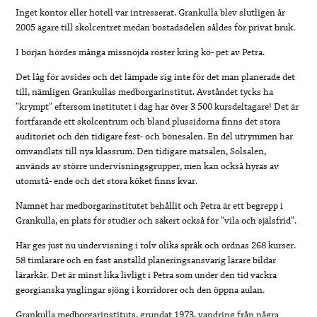
Inget kontor eller hotell var intresserat. Grankulla blev slutligen år
2005 ägare till skolcentret medan bostadsdelen såldes för privat bruk.
I början hördes många missnöjda röster kring kö- pet av Petra.
Det låg för avsides och det lämpade sig inte för det man planerade det
till, nämligen Grankullas medborgarinstitut. Avståndet tycks ha
”krympt” eftersom institutet i dag har över 3 500 kursdeltagare! Det är
fortfarande ett skolcentrum och bland plussidorna finns det stora
auditoriet och den tidigare fest- och bönesalen. En del utrymmen har
omvandlats till nya klassrum. Den tidigare matsalen, Solsalen,
används av större undervisningsgrupper, men kan också hyras av
utomstå- ende och det stora köket finns kvar.
Namnet har medborgarinstitutet behållit och Petra är ett begrepp i
Grankulla, en plats för studier och säkert också för ”vila och själsfrid”.
Här ges just nu undervisning i tolv olika språk och ordnas 268 kurser.
58 timlärare och en fast anställd planeringsansvarig lärare bildar
lärarkår. Det är minst lika livligt i Petra som under den tid vackra
georgianska ynglingar sjöng i korridorer och den öppna aulan.
Grankulla medborgarinstituts, grundat 1973, vandring från några