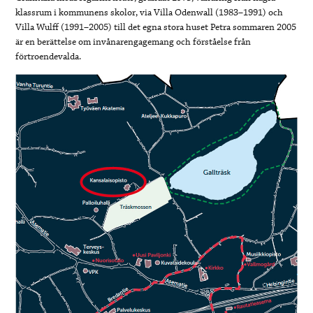
klassrum i kommunens skolor, via Villa Odenwall (1983–1991) och
Villa Wulff (1991–2005) till det egna stora huset Petra sommaren 2005
är en berättelse om invånarengagemang och förståelse från
förtroendevalda.