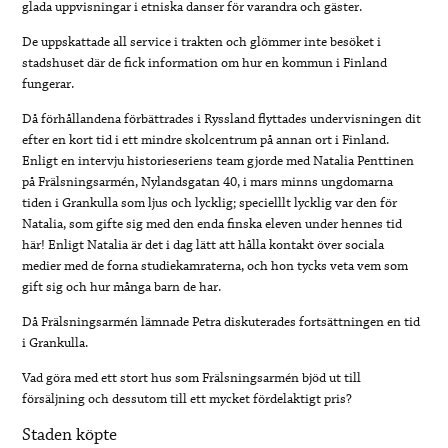
glada uppvisningar i etniska danser för varandra och gäster.
De uppskattade all service i trakten och glömmer inte besöket i
stadshuset där de fick information om hur en kommun i Finland
fungerar.
Då förhållandena förbättrades i Ryssland flyttades undervisningen dit
efter en kort tid i ett mindre skolcentrum på annan ort i Finland.
Enligt en intervju historieseriens team gjorde med Natalia Penttinen
på Frälsningsarmén, Nylandsgatan 40, i mars minns ungdomarna
tiden i Grankulla som ljus och lycklig; specielllt lycklig var den för
Natalia, som gifte sig med den enda finska eleven under hennes tid
här! Enligt Natalia är det i dag lätt att hålla kontakt över sociala
medier med de forna studiekamraterna, och hon tycks veta vem som
gift sig och hur många barn de har.
Då Frälsningsarmén lämnade Petra diskuterades fortsättningen en tid
i Grankulla.
Vad göra med ett stort hus som Frälsningsarmén bjöd ut till
försäljning och dessutom till ett mycket fördelaktigt pris?
Staden köpte