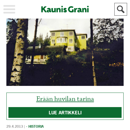
KAUPUNKI
STADEN
AJANKOHTAISTA
AKTUELLT
URHEILU
IDROTT
KULTTUURI
KULTUR
HISTORIA
HISTORIA
YLEINEN
ALLMÄN
FÖR
MAINOSTAJILLE
ANNONSÖRER
Erään huvilan tarina
LUE ARTIKKELI
29.4.2013
|
- HISTORIA