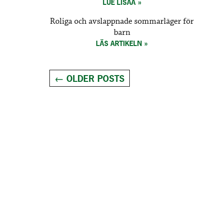
LUE LISÄÄ
Roliga och avslappnade sommarläger för
barn
LÄS ARTIKELN
Posts
←
OLDER POSTS
navigation