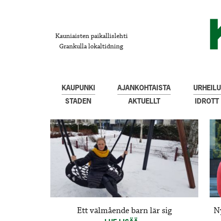
Kauniaisten paikallislehti
Grankulla lokaltidning
KAUPUNKI
AJANKOHTAISTA
URHEILU
STADEN
AKTUELLT
IDROTT
Ett välmående barn lär sig
N