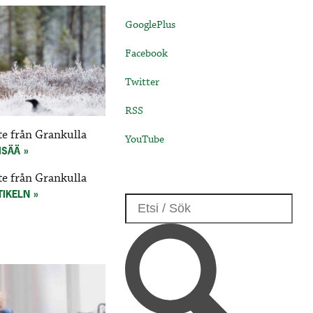
GooglePlus
Facebook
Twitter
RSS
te från Grankulla
YouTube
ISÄÄ
te från Grankulla
TIKELN