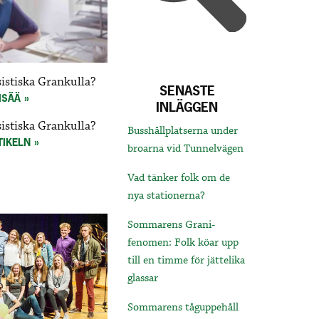
stiska Grankulla?
SENASTE
ISÄÄ
INLÄGGEN
stiska Grankulla?
Busshållplatserna under
TIKELN
broarna vid Tunnelvägen
Vad tänker folk om de
nya stationerna?
Sommarens Grani-
fenomen: Folk köar upp
till en timme för jättelika
glassar
Sommarens tåguppehåll