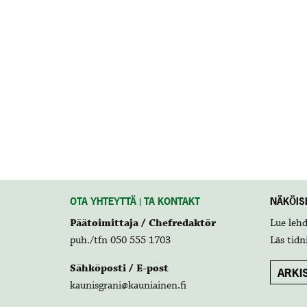
OTA YHTEYTTÄ | TA KONTAKT
NÄKÖISL
Päätoimittaja / Chefredaktör
Lue leh
puh./tfn 050 555 1703
Läs tidn
Sähköposti / E-post
ARKIS
kaunisgrani@kauniainen.fi