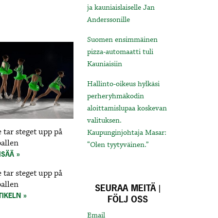
ja kauniaislaiselle Jan
Anderssonille
Suomen ensimmäinen
pizza-automaatti tuli
Kauniaisiin
Hallinto-oikeus hylkäsi
perheryhmäkodin
aloittamislupaa koskevan
valituksen.
 tar steget upp på
Kaupunginjohtaja Masar:
pallen
“Olen tyytyväinen.”
ISÄÄ
 tar steget upp på
pallen
SEURAA MEITÄ |
TIKELN
FÖLJ OSS
Email