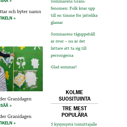
ISÄÄ
Sommarens Grani-
fenomen: Folk köar upp
ttar och byter namn
till en timme för jättelika
TIKELN
glassar
Sommarens tåguppehåll
är över – nu är det
lättare att ta sig till
perrongerna
Glad sommar!
KOLME
SUOSITUINTA
der Granidagen
ISÄÄ
TRE MEST
POPULÄRA
der Granidagen
TIKELN
5 kysymystä toimittajalle