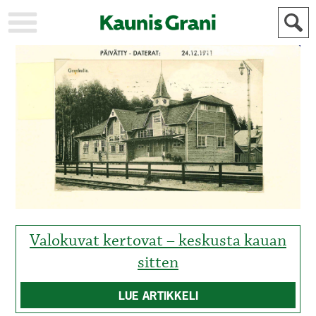
KAUPUNKI
STADEN
AJANKOHTAISTA
AKTUELLT
URHEILU
IDROTT
KULTTUURI
KULTUR
HISTORIA
HISTORIA
YLEINEN
ALLMÄN
FÖR
MAINOSTAJILLE
ANNONSÖRER
Valokuvat kertovat – keskusta kauan
sitten
LUE ARTIKKELI