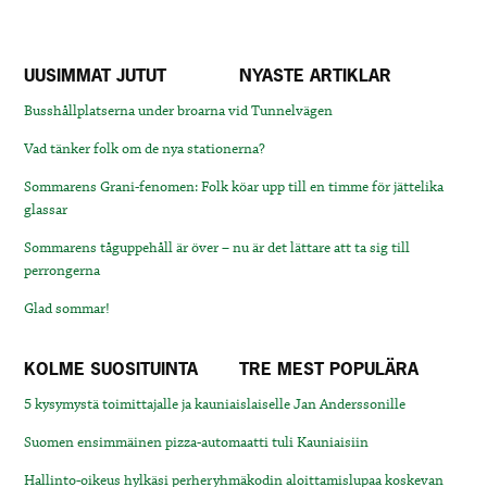
UUSIMMAT JUTUT
NYASTE ARTIKLAR
Busshållplatserna under broarna vid Tunnelvägen
Vad tänker folk om de nya stationerna?
Sommarens Grani-fenomen: Folk köar upp till en timme för jättelika
glassar
Sommarens tåguppehåll är över – nu är det lättare att ta sig till
perrongerna
Glad sommar!
KOLME SUOSITUINTA
TRE MEST POPULÄRA
5 kysymystä toimittajalle ja kauniaislaiselle Jan Anderssonille
Suomen ensimmäinen pizza-automaatti tuli Kauniaisiin
Hallinto-oikeus hylkäsi perheryhmäkodin aloittamislupaa koskevan