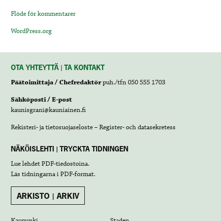
Flöde för kommentarer
WordPress.org
OTA YHTEYTTÄ | TA KONTAKT
Päätoimittaja / Chefredaktör
puh./tfn 050 555 1703
Sähköposti / E-post
kaunisgrani@kauniainen.fi
Rekisteri- ja tietosuojaseloste – Register- och datasekretess
NÄKÖISLEHTI | TRYCKTA TIDNINGEN
Lue lehdet
PDF-tiedostoina
.
Läs tidningarna i
PDF-format
.
ARKISTO | ARKIV
Kaupunki
Staden