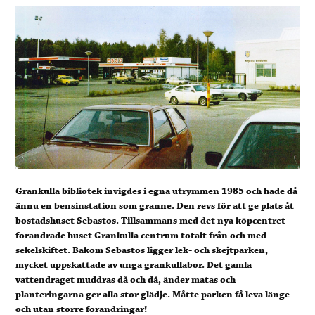
Grankulla bibliotek invigdes i egna utrymmen 1985 och hade då
ännu en bensinstation som granne. Den revs för att ge plats åt
bostadshuset Sebastos. Tillsammans med det nya köpcentret
förändrade huset Grankulla centrum totalt från och med
sekelskiftet. Bakom Sebastos ligger lek- och skejtparken,
mycket uppskattade av unga grankullabor. Det gamla
vattendraget muddras då och då, änder matas och
planteringarna ger alla stor glädje. Måtte parken få leva länge
och utan större förändringar!