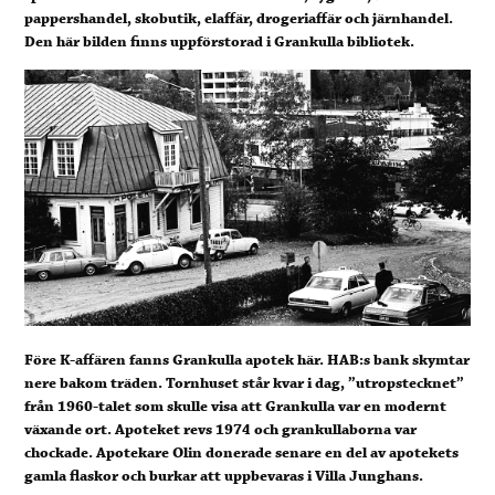
pappershandel, skobutik, elaffär, drogeriaffär och järnhandel.
Den här bilden finns uppförstorad i Grankulla bibliotek.
Före K-affären fanns Grankulla apotek här. HAB:s bank skymtar
nere bakom träden. Tornhuset står kvar i dag, ”utropstecknet”
från 1960-talet som skulle visa att Grankulla var en modernt
växande ort. Apoteket revs 1974 och grankullaborna var
chockade. Apotekare Olin donerade senare en del av apotekets
gamla flaskor och burkar att uppbevaras i Villa Junghans.