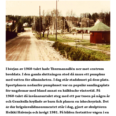
I början av 1960-talet hade Thurmansallén ner mot centrum
breddats. I den gamla sluttningen stod då ännu ett pumphus
med vatten för allmänheten. I dag står stadshuset på dess plats.
Sportplanen nedanför pumphuset var en populär samlingsplats
för ungdomar med bland annat en kälkbacke vintertid. På
1960-talet då invånarantalet steg med ett par tusen på några år
och Grankulla kryllade av barn fick planen en ishockeyrink. Det
är där krigsinvalidmonumentet står i dag, gjort av skulptören
Heikki Häiväoja och invigt 1981. På bilden fortsätter vägen i en