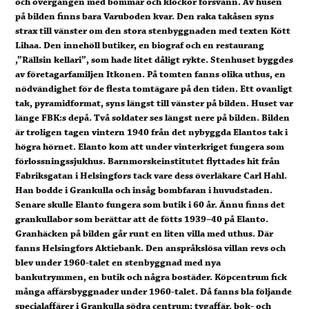
och övergången med bommar och klockor försvann. Av husen
på bilden finns bara Varuboden kvar. Den raka takåsen syns
strax till vänster om den stora stenbyggnaden med texten Kött
Lihaa. Den innehöll butiker, en biograf och en restaurang
,”Rällsin kellari”, som hade litet dåligt rykte. Stenhuset byggdes
av företagarfamiljen Itkonen. På tomten fanns olika uthus, en
nödvändighet för de flesta tomtägare på den tiden. Ett ovanligt
tak, pyramidformat, syns längst till vänster på bilden. Huset var
länge FBK:s depå. Två soldater ses längst nere på bilden. Bilden
är troligen tagen vintern 1940 från det nybyggda Elantos tak i
högra hörnet. Elanto kom att under vinterkriget fungera som
förlossningssjukhus. Barnmorskeinstitutet flyttades hit från
Fabriksgatan i Helsingfors tack vare dess överläkare Carl Hahl.
Han bodde i Grankulla och insåg bombfaran i huvudstaden.
Senare skulle Elanto fungera som butik i 60 år. Ännu finns det
grankullabor som berättar att de fötts 1939–40 på Elanto.
Granhäcken på bilden går runt en liten villa med uthus. Där
fanns Helsingfors Aktiebank. Den anspråkslösa villan revs och
blev under 1960-talet en stenbyggnad med nya
bankutrymmen, en butik och några bostäder. Köpcentrum fick
många affärsbyggnader under 1960-talet. Då fanns bla följande
specialaffärer i Grankulla södra centrum; tygaffär, bok- och