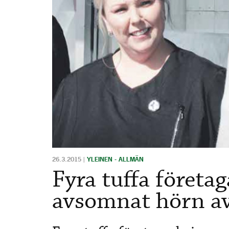
26.3.2015
|
YLEINEN - ALLMÄN
Fyra tuffa företa
avsomnat hörn av