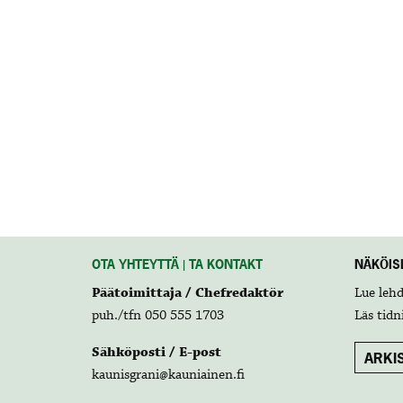
OTA YHTEYTTÄ | TA KONTAKT
NÄKÖISL
Päätoimittaja / Chefredaktör
Lue leh
puh./tfn 050 555 1703
Läs tidn
Sähköposti / E-post
ARKIS
kaunisgrani@kauniainen.fi