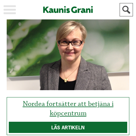
KAUPUNKI
STADEN
AJANKOHTAISTA
AKTUELLT
URHEILU
IDROTT
KULTTUURI
KULTUR
HISTORIA
HISTORIA
YLEINEN
ALLMÄN
FÖR
MAINOSTAJILLE
ANNONSÖRER
Nordea fortsätter att betjäna i
köpcentrum
LÄS ARTIKELN