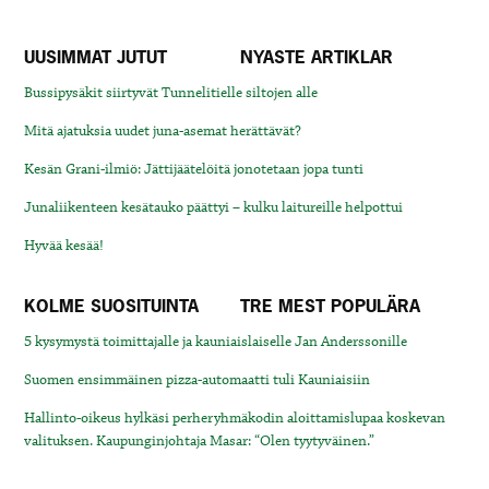
UUSIMMAT JUTUT
NYASTE ARTIKLAR
Bussipysäkit siirtyvät Tunnelitielle siltojen alle
Mitä ajatuksia uudet juna-asemat herättävät?
Kesän Grani-ilmiö: Jättijäätelöitä jonotetaan jopa tunti
Junaliikenteen kesätauko päättyi – kulku laitureille helpottui
Hyvää kesää!
KOLME SUOSITUINTA
TRE MEST POPULÄRA
5 kysymystä toimittajalle ja kauniaislaiselle Jan Anderssonille
Suomen ensimmäinen pizza-automaatti tuli Kauniaisiin
Hallinto-oikeus hylkäsi perheryhmäkodin aloittamislupaa koskevan
valituksen. Kaupunginjohtaja Masar: “Olen tyytyväinen.”