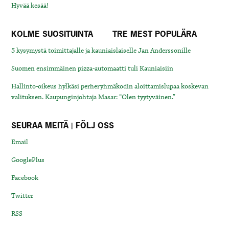
Hyvää kesää!
KOLME SUOSITUINTA
TRE MEST POPULÄRA
5 kysymystä toimittajalle ja kauniaislaiselle Jan Anderssonille
Suomen ensimmäinen pizza-automaatti tuli Kauniaisiin
Hallinto-oikeus hylkäsi perheryhmäkodin aloittamislupaa koskevan
valituksen. Kaupunginjohtaja Masar: “Olen tyytyväinen.”
SEURAA MEITÄ | FÖLJ OSS
Email
GooglePlus
Facebook
Twitter
RSS