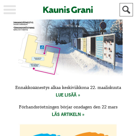
KAUPUNKI
STADEN
AJANKOHTAISTA
AKTUELLT
URHEILU
IDROTT
KULTTUURI
KULTUR
HISTORIA
HISTORIA
YLEINEN
ALLMÄN
FÖR
Ennakkoäänestys alkaa keskiviikkona 22. maaliskuuta
MAINOSTAJILLE
ANNONSÖRER
LUE LISÄÄ
Förhandsröstningen börjar onsdagen den 22 mars
LÄS ARTIKELN