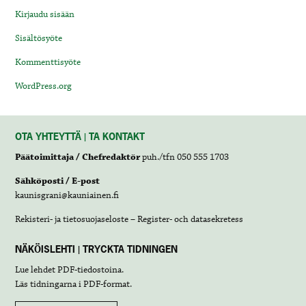
Kirjaudu sisään
Sisältösyöte
Kommenttisyöte
WordPress.org
OTA YHTEYTTÄ | TA KONTAKT
Päätoimittaja / Chefredaktör
puh./tfn 050 555 1703
Sähköposti / E-post
kaunisgrani@kauniainen.fi
Rekisteri- ja tietosuojaseloste – Register- och datasekretess
NÄKÖISLEHTI | TRYCKTA TIDNINGEN
Lue lehdet
PDF-tiedostoina
.
Läs tidningarna i
PDF-format
.