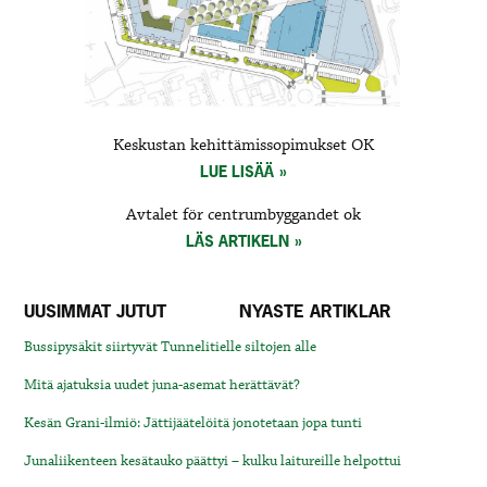
Keskustan kehittämissopimukset OK
LUE LISÄÄ
Avtalet för centrumbyggandet ok
LÄS ARTIKELN
UUSIMMAT JUTUT
NYASTE ARTIKLAR
Bussipysäkit siirtyvät Tunnelitielle siltojen alle
Mitä ajatuksia uudet juna-asemat herättävät?
Kesän Grani-ilmiö: Jättijäätelöitä jonotetaan jopa tunti
Junaliikenteen kesätauko päättyi – kulku laitureille helpottui