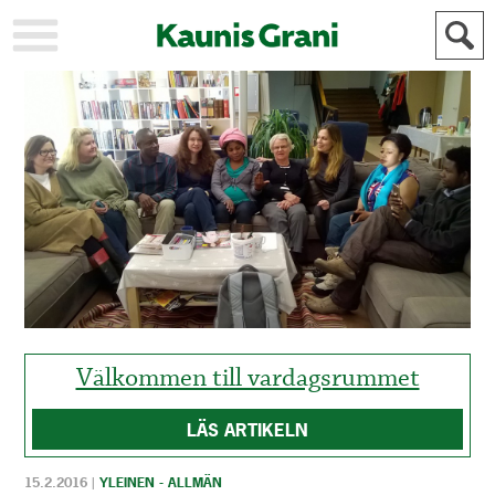
KAUPUNKI
STADEN
AJANKOHTAISTA
AKTUELLT
URHEILU
IDROTT
KULTTUURI
KULTUR
HISTORIA
HISTORIA
YLEINEN
ALLMÄN
FÖR
MAINOSTAJILLE
ANNONSÖRER
Välkommen till vardagsrummet
LÄS ARTIKELN
15.2.2016
|
YLEINEN - ALLMÄN