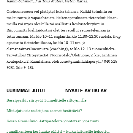
Ramm-Schmidt, J´ai Tous Mutesi, Fiston Karisa.
Olohuoneeseen voi pistäytyä kuka tahansa. Kaikki toiminta on
maksutonta ja vapaaehtoista kieltenopetuksesta tietotekniikkaan,
meillä voi myös oleskella tai osallistua keskusteluryhmiin.
Riippumatta kielitaidostasi olet tervetullut seurustelemaan ja
tutustumaan. Ma klo 10–11 englantia, klo 11.30–12.30 ruotsia, ti-ap
opastusta tietotekniikassa, ke klo 10–11 ura- ja
elämäntaitovalmennusta (coaching), to klo 12–13 suomenkieltä.
Tervetuloa! Yhteystiedot: Nuorisotalo/Olohuone, 2. krs, Läntinen
koulupolku 2, Kauniainen. olohuone@graninlahiapury.fi / 040 518
9281 (klo 9–13).
UUSIMMAT JUTUT
NYASTE ARTIKLAR
Bussipysäkit siirtyvät Tunnelitielle siltojen alle
Mitä ajatuksia uudet juna-asemat herättävät?
Kesän Grani-ilmiö: Jättijäätelöitä jonotetaan jopa tunti
Junaliikenteen kesätauko päättyi – kulku laitureille helpottui