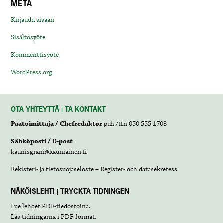
META
Kirjaudu sisään
Sisältösyöte
Kommenttisyöte
WordPress.org
OTA YHTEYTTÄ | TA KONTAKT
Päätoimittaja / Chefredaktör
puh./tfn 050 555 1703
Sähköposti / E-post
kaunisgrani@kauniainen.fi
Rekisteri- ja tietosuojaseloste – Register- och datasekretess
NÄKÖISLEHTI | TRYCKTA TIDNINGEN
Lue lehdet
PDF-tiedostoina
.
Läs tidningarna i
PDF-format
.