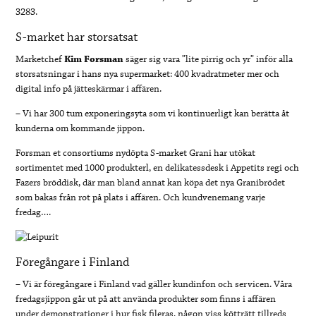
3283.
S-market har storsatsat
Marketchef
Kim Forsman
säger sig vara ”lite pirrig och yr” inför alla
storsatsningar i hans nya supermarket: 400 kvadratmeter mer och
digital info på jätteskärmar i affären.
– Vi har 300 tum exponeringsyta som vi kontinuerligt kan berätta åt
kunderna om kommande jippon.
Forsman et consortiums nydöpta S-market Grani har utökat
sortimentet med 1000 produkterl, en delikatessdesk i Appetits regi och
Fazers bröddisk, där man bland annat kan köpa det nya Granibrödet
som bakas från rot på plats i affären. Och kundvenemang varje
fredag….
Föregångare i Finland
– Vi är föregångare i Finland vad gäller kundinfon och servicen. Våra
fredagsjippon går ut på att använda produkter som finns i affären
under demonstrationer i hur fisk fileras, någon viss kötträtt tillreds