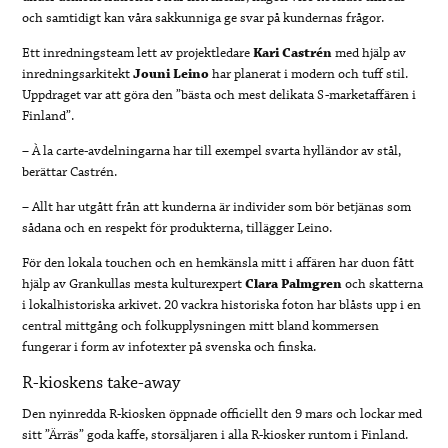
och samtidigt kan våra sakkunniga ge svar på kundernas frågor.
Ett inredningsteam lett av projektledare
Kari Castrén
med hjälp av
inredningsarkitekt
Jouni Leino
har planerat i modern och tuff stil.
Uppdraget var att göra den ”bästa och mest delikata S-marketaffären i
Finland”.
– À la carte-avdelningarna har till exempel svarta hylländor av stål,
berättar Castrén.
– Allt har utgått från att kunderna är individer som bör betjänas som
sådana och en respekt för produkterna, tillägger Leino.
För den lokala touchen och en hemkänsla mitt i affären har duon fått
hjälp av Grankullas mesta kulturexpert
Clara Palmgren
och skatterna
i lokalhistoriska arkivet. 20 vackra historiska foton har blåsts upp i en
central mittgång och folkupplysningen mitt bland kommersen
fungerar i form av infotexter på svenska och finska.
R-kioskens take-away
Den nyinredda R-kiosken öppnade officiellt den 9 mars och lockar med
sitt ”Ärräs” goda kaffe, storsäljaren i alla R-kiosker runtom i Finland.