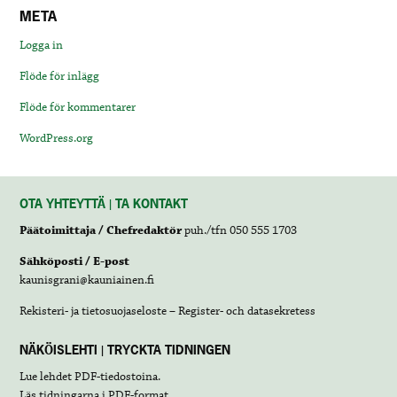
META
Logga in
Flöde för inlägg
Flöde för kommentarer
WordPress.org
OTA YHTEYTTÄ | TA KONTAKT
Päätoimittaja / Chefredaktör
puh./tfn 050 555 1703
Sähköposti / E-post
kaunisgrani@kauniainen.fi
Rekisteri- ja tietosuojaseloste – Register- och datasekretess
NÄKÖISLEHTI | TRYCKTA TIDNINGEN
Lue lehdet
PDF-tiedostoina
.
Läs tidningarna i
PDF-format
.