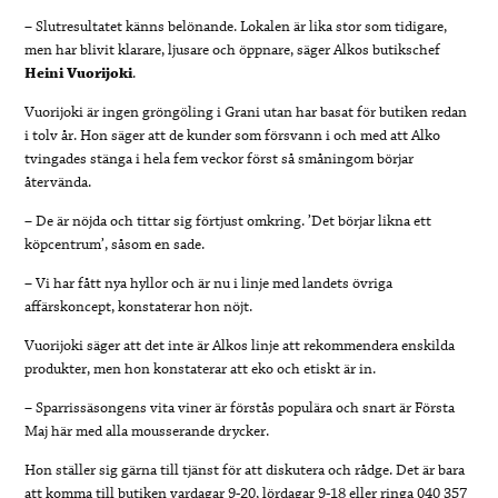
– Slutresultatet känns belönande. Lokalen är lika stor som tidigare,
men har blivit klarare, ljusare och öppnare, säger Alkos butikschef
Heini Vuorijoki
.
Vuorijoki är ingen gröngöling i Grani utan har basat för butiken redan
i tolv år. Hon säger att de kunder som försvann i och med att Alko
tvingades stänga i hela fem veckor först så småningom börjar
återvända.
– De är nöjda och tittar sig förtjust omkring. ’Det börjar likna ett
köpcentrum’, såsom en sade.
– Vi har fått nya hyllor och är nu i linje med landets övriga
affärskoncept, konstaterar hon nöjt.
Vuorijoki säger att det inte är Alkos linje att rekommendera enskilda
produkter, men hon konstaterar att eko och etiskt är in.
– Sparrissäsongens vita viner är förstås populära och snart är Första
Maj här med alla mousserande drycker.
Hon ställer sig gärna till tjänst för att diskutera och rådge. Det är bara
att komma till butiken vardagar 9-20, lördagar 9-18 eller ringa 040 357