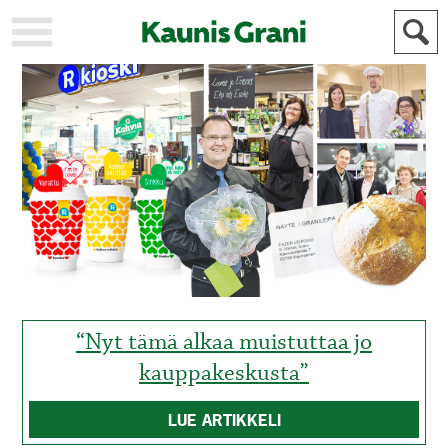
KAUPUNKI
STADEN
AJANKOHTAISTA
AKTUELLT
URHEILU
IDROTT
KULTTUURI
KULTUR
HISTORIA
HISTORIA
YLEINEN
ALLMÄN
FÖR
MAINOSTAJILLE
ANNONSÖRER
“Nyt tämä alkaa muistuttaa jo
kauppakeskusta”
LUE ARTIKKELI