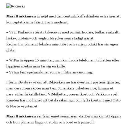
Mari Hinkkanen
är nöjd med den centrala kaffeskänken och säger att
konceptet känns fräscht och modernt.
– Vi är Finlands största take-away med panini, hodare, bullar, småsalt,
läske-, protein- och yoghurtdrycker som stadigt går åt.
Kedjan har planerat lokalen minutiöst och varje produkt har sin egen
plats.
– WiFin är öppen 15 minuter, man kan ladda telefonen, tabletten eller
läppären medan man tar sig en kaffe.
– Vi har fem spelmaskiner som är i flitig användning.
I förra KG skrev vi om att R-kiosken nu har övertagit postens tjänster,
men dessutom sköter man t.ex. Schenkers paketservice, lämnar ut
pass, säljer fisketillstånd, VR-biljetter, presentkort och Veikkaus spel.
Kunden har möjlighet att betala räkningar och lyfta kontant med Osto
& Nosto –systemet.
Mari Hinkkanen
ser fram emot sommaren, då dörrarna kan stå öppna
och hon planerar lägga ut stolar och bord och parasoll.