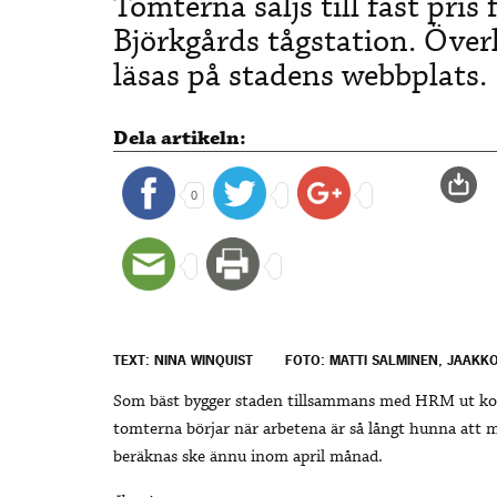
Tomterna säljs till fast pris 
Björkgårds tågstation. Över
läsas på stadens webbplats.
Dela artikeln:
0
TEXT: NINA WINQUIST
FOTO: MATTI SALMINEN, JAAKK
Som bäst bygger staden tillsammans med HRM ut ko
tomterna börjar när arbetena är så långt hunna att 
beräknas ske ännu inom april månad.