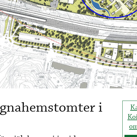
 egnahemstomter i
K
Ko
om