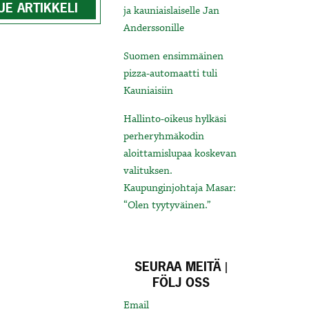
UE ARTIKKELI
ja kauniaislaiselle Jan
Anderssonille
Suomen ensimmäinen
pizza-automaatti tuli
Kauniaisiin
Hallinto-oikeus hylkäsi
perheryhmäkodin
aloittamislupaa koskevan
valituksen.
Kaupunginjohtaja Masar:
“Olen tyytyväinen.”
SEURAA MEITÄ |
FÖLJ OSS
Email