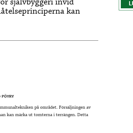
för självbyggeri invid
L
låtelseprinciperna kan
O PÖYRY
mmunaltekniken på området. Försäljningen av
man kan märka ut tomterna i terrängen. Detta