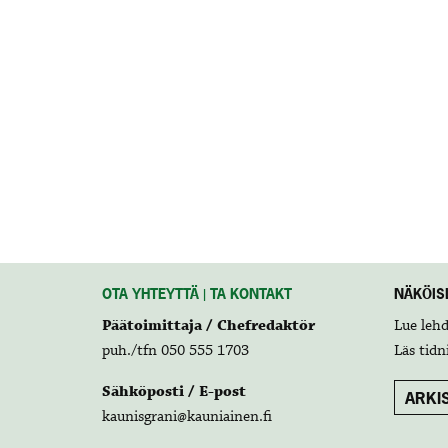
OTA YHTEYTTÄ | TA KONTAKT
NÄKÖISL
Päätoimittaja / Chefredaktör
Lue leh
puh./tfn 050 555 1703
Läs tidn
Sähköposti / E-post
ARKIS
kaunisgrani@kauniainen.fi