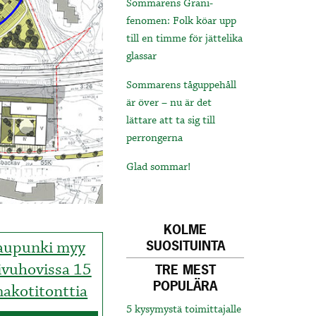
Sommarens Grani-
fenomen: Folk köar upp
till en timme för jättelika
glassar
Sommarens tåguppehåll
är över – nu är det
lättare att ta sig till
perrongerna
Glad sommar!
KOLME
aupunki myy
SUOSITUINTA
ivuhovissa 15
TRE MEST
POPULÄRA
akotitonttia
5 kysymystä toimittajalle