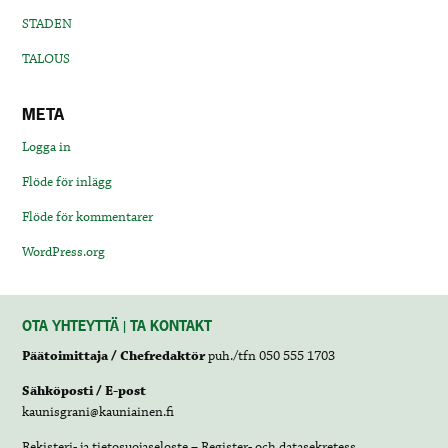
STADEN
TALOUS
META
Logga in
Flöde för inlägg
Flöde för kommentarer
WordPress.org
OTA YHTEYTTÄ | TA KONTAKT
Päätoimittaja / Chefredaktör
puh./tfn 050 555 1703
Sähköposti / E-post
kaunisgrani@kauniainen.fi
Rekisteri- ja tietosuojaseloste – Register- och datasekretess