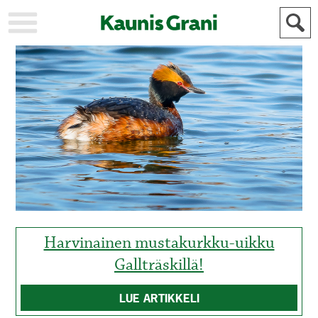
KAUPUNKI
STADEN
AJANKOHTAISTA
AKTUELLT
URHEILU
IDROTT
KULTTUURI
KULTUR
HISTORIA
HISTORIA
YLEINEN
ALLMÄN
FÖR
MAINOSTAJILLE
ANNONSÖRER
Harvinainen mustakurkku-uikku
Gallträskillä!
LUE ARTIKKELI