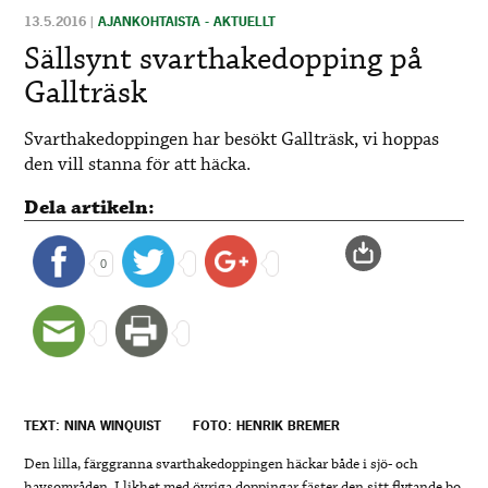
13.5.2016
|
AJANKOHTAISTA - AKTUELLT
Sällsynt svarthakedopping på
Gallträsk
Svarthakedoppingen har besökt Gallträsk, vi hoppas
den vill stanna för att häcka.
Dela artikeln:
0
TEXT: NINA WINQUIST
FOTO: HENRIK BREMER
Den lilla, färggranna svarthakedoppingen häckar både i sjö- och
havsområden. I likhet med övriga doppingar fäster den sitt flytande bo