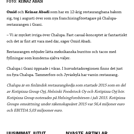
FOTO: KEINAZ ABADI
Omid
och
Keinaz Abadi
som har en 12-årig restaurangbana bakom
sig, tog i augusti över som nya franchisingföretagare på Chalupa-
restaurangen i Grani.
– Vi är mycket ivriga över Chalupa. Fast casual-konceptet är fantastiskt
och det är fint att vara med där, säger Omid Abadi.
Restaurangen erbjuder lätta meksikanska burritos och tacos med
fyllningar som kunderna själva väljer.
Chalupa i Grani öppnade i våras. I huvudstadsregionen finns det just
nu fyra Chalupa. Tammerfors och Jyväskylä har varsin restaurang.
Chalupa är en finländsk restaurangkedja som startade 2015 som en del
av Kotipizza Group Oyj, Helsinki Foodstock Oy och Kotipizza Oyj hör.
Kotipizza Group noterades på Helsingforsbörsen i juli 2015. Kotipizza
Groups omsättning under räkenskapsåret 2015 var 56,4 miljoner euro
och EBITDA 5,03 miljooner euro.
UUSIMMAT JUTUT
NYASTE ARTIKLAR