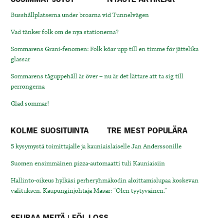
Busshållplatserna under broarna vid Tunnelvägen
Vad tänker folk om de nya stationerna?
Sommarens Grani-fenomen: Folk köar upp till en timme för jättelika
glassar
Sommarens tåguppehåll är över – nu är det lättare att ta sig till
perrongerna
Glad sommar!
KOLME SUOSITUINTA
TRE MEST POPULÄRA
5 kysymystä toimittajalle ja kauniaislaiselle Jan Anderssonille
Suomen ensimmäinen pizza-automaatti tuli Kauniaisiin
Hallinto-oikeus hylkäsi perheryhmäkodin aloittamislupaa koskevan
valituksen. Kaupunginjohtaja Masar: “Olen tyytyväinen.”
SEURAA MEITÄ | FÖLJ OSS