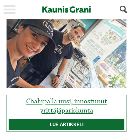
KAUPUNKI
STADEN
AJANKOHTAISTA
AKTUELLT
URHEILU
IDROTT
KULTTUURI
KULTUR
HISTORIA
HISTORIA
YLEINEN
ALLMÄN
FÖR
MAINOSTAJILLE
ANNONSÖRER
Chalupalla uusi, innostunut
yrittäjäpariskunta
LUE ARTIKKELI