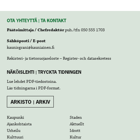
OTA YHTEYTTÄ | TA KONTAKT
Päätoimittaja / Chefredaktör
puh./tfn 050 555 1703
Sähköposti / E-post
kaunisgrani@kauniainen.fi
Rekisteri- ja tietosuojaseloste – Register- och datasekretess
NÄKÖISLEHTI | TRYCKTA TIDNINGEN
Lue lehdet
PDF-tiedostoina
.
Läs tidningarna i
PDF-format
.
ARKISTO | ARKIV
Kaupunki
Staden
Ajankohtaista
Aktuellt
Urheilu
Idrott
Kulttuuri
Kultur