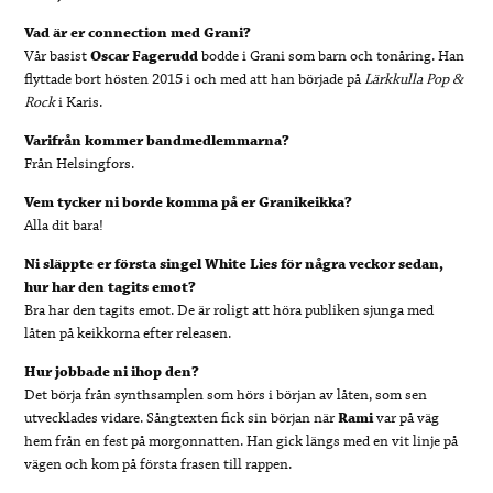
Vad är er connection med Grani?
Vår basist
Oscar Fagerudd
bodde i Grani som barn och tonåring. Han
flyttade bort hösten 2015 i och med att han började på
Lärkkulla Pop &
Rock
i Karis.
Varifrån kommer bandmedlemmarna?
Från Helsingfors.
Vem tycker ni borde komma på er Granikeikka?
Alla dit bara!
Ni släppte er första singel White Lies för några veckor sedan,
hur har den tagits emot?
Bra har den tagits emot. De är roligt att höra publiken sjunga med
låten på keikkorna efter releasen.
Hur jobbade ni ihop den?
Det börja från synthsamplen som hörs i början av låten, som sen
utvecklades vidare. Sångtexten fick sin början när
Rami
var på väg
hem från en fest på morgonnatten. Han gick längs med en vit linje på
vägen och kom på första frasen till rappen.