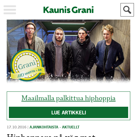
KAUPUNKI
STADEN
AJANKOHTAISTA
AKTUELLT
URHEILU
IDROTT
KULTTUURI
KULTUR
HISTORIA
HISTORIA
YLEINEN
ALLMÄN
FÖR
MAINOSTAJILLE
ANNONSÖRER
Maailmalla palkittua hiphoppia
LUE ARTIKKELI
17.10.2016
|
AJANKOHTAISTA - AKTUELLT