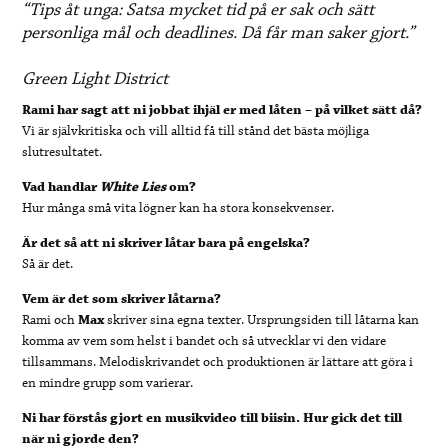
“Tips åt unga: Satsa mycket tid på er sak och sätt
personliga mål och deadlines. Då får man saker gjort.”
Green Light District
Rami har sagt att ni jobbat ihjäl er med låten – på vilket sätt då?
Vi är självkritiska och vill alltid få till stånd det bästa möjliga
slutresultatet.
Vad handlar
White Lies
om?
Hur många små vita lögner kan ha stora konsekvenser.
Är det så att ni skriver låtar bara på engelska?
Så är det.
Vem är det som skriver låtarna?
Rami och
Max
skriver sina egna texter. Ursprungsiden till låtarna kan
komma av vem som helst i bandet och så utvecklar vi den vidare
tillsammans. Melodiskrivandet och produktionen är lättare att göra i
en mindre grupp som varierar.
Ni har förstås gjort en musikvideo till biisin. Hur gick det till
när ni gjorde den?