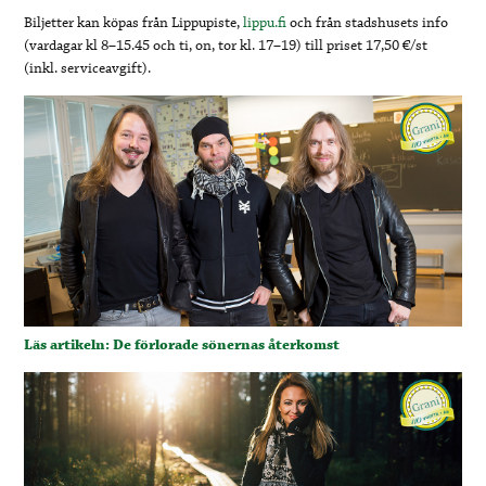
Biljetter kan köpas från Lippupiste,
lippu.fi
och från stadshusets info
(vardagar kl 8–15.45 och ti, on, tor kl. 17–19) till priset 17,50 €/st
(inkl. serviceavgift).
Läs artikeln: De förlorade sönernas återkomst