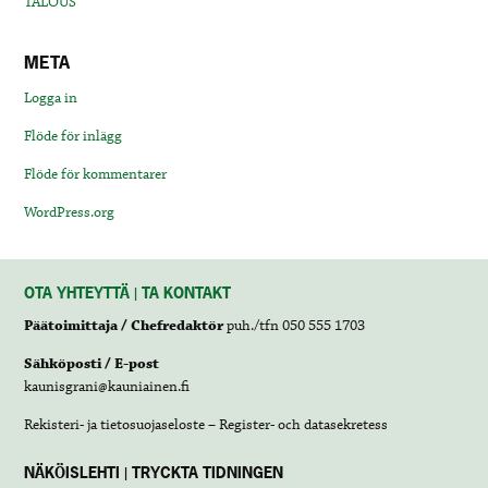
TALOUS
META
Logga in
Flöde för inlägg
Flöde för kommentarer
WordPress.org
OTA YHTEYTTÄ | TA KONTAKT
Päätoimittaja / Chefredaktör
puh./tfn 050 555 1703
Sähköposti / E-post
kaunisgrani@kauniainen.fi
Rekisteri- ja tietosuojaseloste – Register- och datasekretess
NÄKÖISLEHTI | TRYCKTA TIDNINGEN