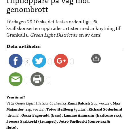
Hiphoppare på väg mot
genombrott
Lördagen 29.10 ska det festas ordentligt. På
kvällskonserten uppträder artister med anknytning till
Grankulla.
Green Light District
är en av dem!
Dela artikeln:
0
Vem är ni?
Vi är
Green Light District Orchestra
:
Rami Bakieh
(rap, vocals),
Max
Majander
(rap, vocals),
Toivo Hellberg
(guitar),
Richard Söderlund
(drums),
Oscar Fagerudd (bass),
Lamme Ammann
(baritone sax),
Joosua Sarikoski
(trumpet),
Jetro Sarikoski
(tenor sax &
flute).