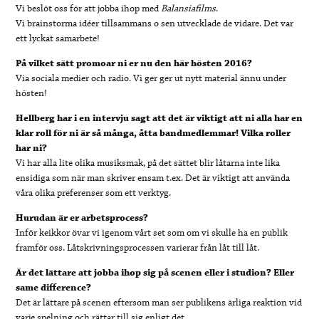
Vi beslöt oss för att jobba ihop med
Balansiafilms
.
Vi brainstorma idéer tillsammans o sen utvecklade de vidare. Det var
ett lyckat samarbete!
På vilket sätt promoar ni er nu den här hösten 2016?
Via sociala medier och radio. Vi ger ger ut nytt material ännu under
hösten!
Hellberg har i en intervju sagt att det är viktigt att ni alla har en
klar roll för ni är så många, åtta bandmedlemmar! Vilka roller
har ni?
Vi har alla lite olika musiksmak, på det sättet blir låtarna inte lika
ensidiga som när man skriver ensam t.ex. Det är viktigt att använda
våra olika preferenser som ett verktyg.
Hurudan är er arbetsprocess?
Inför keikkor övar vi igenom vårt set som om vi skulle ha en publik
framför oss. Låtskrivningsprocessen varierar från låt till låt.
Är det lättare att jobba ihop sig på scenen eller i studion? Eller
same difference?
Det är lättare på scenen eftersom man ser publikens ärliga reaktion vid
varje spelning och rättar till sig enligt det.