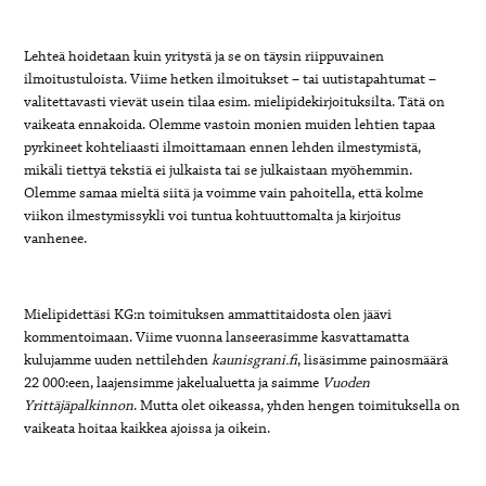
Lehteä hoidetaan kuin yritystä ja se on täysin riippuvainen
ilmoitustuloista. Viime hetken ilmoitukset – tai uutistapahtumat –
valitettavasti vievät usein tilaa esim. mielipidekirjoituksilta. Tätä on
vaikeata ennakoida. Olemme vastoin monien muiden lehtien tapaa
pyrkineet kohteliaasti ilmoittamaan ennen lehden ilmestymistä,
mikäli tiettyä tekstiä ei julkaista tai se julkaistaan myöhemmin.
Olemme samaa mieltä siitä ja voimme vain pahoitella, että kolme
viikon ilmestymissykli voi tuntua kohtuuttomalta ja kirjoitus
vanhenee.
Mielipidettäsi KG:n toimituksen ammattitaidosta olen jäävi
kommentoimaan. Viime vuonna lanseerasimme kasvattamatta
kulujamme uuden nettilehden
kaunisgrani.fi
, lisäsimme painosmäärä
22 000:een, laajensimme jakelualuetta ja saimme
Vuoden
Yrittäjäpalkinnon
. Mutta olet oikeassa, yhden hengen toimituksella on
vaikeata hoitaa kaikkea ajoissa ja oikein.