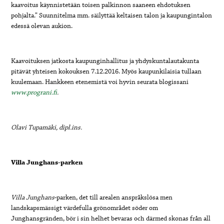
kaavoitus käynnistetään toisen palkinnon saaneen ehdotuksen
pohjalta.” Suunnitelma mm. säilyttää keltaisen talon ja kaupungintalon
edessä olevan aukion.
Kaavoituksen jatkosta kaupunginhallitus ja yhdyskuntalautakunta
pitävät yhteisen kokouksen 7.12.2016. Myös kaupunkilaisia tullaan
kuulemaan. Hankkeen etenemistä voi hyvin seurata blogissani
www.prograni.fi
.
Olavi Tupamäki, dipl.ins.
Villa Junghans-parken
Villa Junghans
-parken, det till arealen anspråkslösa men
landskapsmässigt värdefulla grönområdet söder om
Junghansgränden, bör i sin helhet bevaras och därmed skonas från all