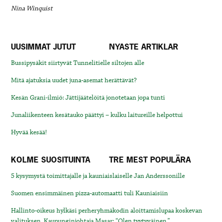
Nina Winquist
UUSIMMAT JUTUT
NYASTE ARTIKLAR
Bussipysäkit siirtyvät Tunnelitielle siltojen alle
Mitä ajatuksia uudet juna-asemat herättävät?
Kesän Grani-ilmiö: Jättijäätelöitä jonotetaan jopa tunti
Junaliikenteen kesätauko päättyi – kulku laitureille helpottui
Hyvää kesää!
KOLME SUOSITUINTA
TRE MEST POPULÄRA
5 kysymystä toimittajalle ja kauniaislaiselle Jan Anderssonille
Suomen ensimmäinen pizza-automaatti tuli Kauniaisiin
Hallinto-oikeus hylkäsi perheryhmäkodin aloittamislupaa koskevan
valituksen. Kaupunginjohtaja Masar: “Olen tyytyväinen.”