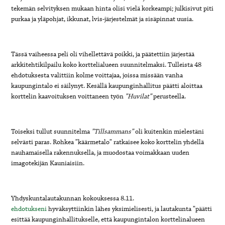
tekemän selvityksen mukaan hinta olisi vielä korkeampi; julkisivut piti
purkaa ja yläpohjat, ikkunat, lvis-järjestelmät ja sisäpinnat uusia.
Tässä vaiheessa peli oli vihellettävä poikki, ja päätettiin järjestää
arkkitehtikilpailu koko korttelialueen suunnitelmaksi. Tulleista 48
ehdotuksesta valittiin kolme voittajaa, joissa missään vanha
kaupungintalo ei säilynyt. Kesällä kaupunginhallitus päätti aloittaa
korttelin kaavoituksen voittaneen työn
”Huvilat”
perusteella.
Toiseksi tullut suunnitelma
”Tillsammans”
oli kuitenkin mielestäni
selvästi paras. Rohkea ”käärmetalo” ratkaisee koko korttelin yhdellä
nauhamaisella rakennuksella, ja muodostaa voimakkaan uuden
imagotekijän Kauniaisiin.
Yhdyskuntalautakunnan kokouksessa 8.11.
ehdotukseni
hyväksyttiinkin lähes yksimielisesti, ja lautakunta ”päätti
esittää kaupunginhallitukselle, että kaupungintalon korttelinalueen