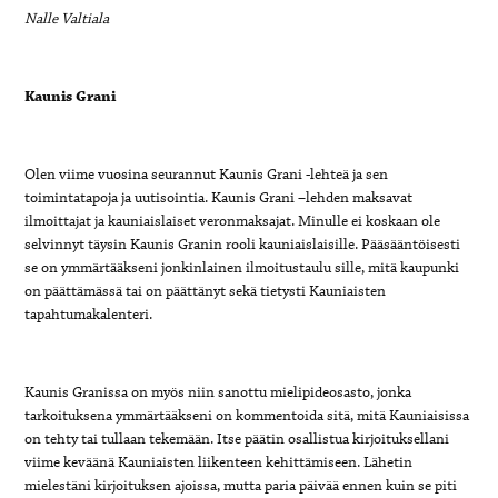
Nalle Valtiala
Kaunis Grani
Olen viime vuosina seurannut Kaunis Grani -lehteä ja sen
toimintatapoja ja uutisointia. Kaunis Grani –lehden maksavat
ilmoittajat ja kauniaislaiset veronmaksajat. Minulle ei koskaan ole
selvinnyt täysin Kaunis Granin rooli kauniaislaisille. Pääsääntöisesti
se on ymmärtääkseni jonkinlainen ilmoitustaulu sille, mitä kaupunki
on päättämässä tai on päättänyt sekä tietysti Kauniaisten
tapahtumakalenteri.
Kaunis Granissa on myös niin sanottu mielipideosasto, jonka
tarkoituksena ymmärtääkseni on kommentoida sitä, mitä Kauniaisissa
on tehty tai tullaan tekemään. Itse päätin osallistua kirjoituksellani
viime keväänä Kauniaisten liikenteen kehittämiseen. Lähetin
mielestäni kirjoituksen ajoissa, mutta paria päivää ennen kuin se piti