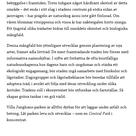
bebyggelse i framtiden. Trots tidigare något hårdhänt skötsel av detta
område – det enda i sitt slag i stadens centrum på södra sidan av
järnvägen – har prägeln av naturskog ännu inte gått förlorad. Om
våren blommar vitsipporna och vissa år har näktergalen hörts sjunga.
Ett tjugotal olika trädarter bidrar till områdets skönhet och biologiska
mångfald.
Denna mångfald bör ytterligare utvecklas genom plantering av nya
arter, främst ädla lövträd. De mest framträdande träden bör förses med
informativa namnskyltar. I syfte att förbättra de ofta bristfälliga
naturkunskaperna hos dagens barn och ungdomar och stärka ett
ekologiskt engagemang, bör staden ingå samarbete med förskolor och
lågstadier. Dagisgrupper och lågstadieklasser bör beredas tillfälle att
adoptera träd, i avsikt att följa med deras utveckling under olika
årstider. Trädens roll i ekosystemet bör utforskas och fastställas. Så
skapas gröna tankar i en grå värld.
Villa Junghans-parken är alltför dyrbar för att läggas under asfalt och
betong. Låt parken leva och utvecklas – som en
Central Park
i
koncentrat.