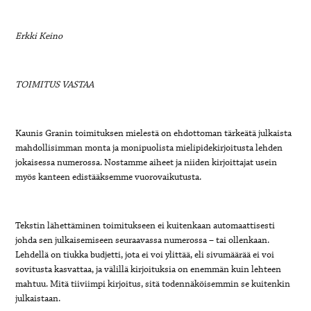
Erkki Keino
TOIMITUS VASTAA
Kaunis Granin toimituksen mielestä on ehdottoman tärkeätä julkaista
mahdollisimman monta ja monipuolista mielipidekirjoitusta lehden
jokaisessa numerossa. Nostamme aiheet ja niiden kirjoittajat usein
myös kanteen edistääksemme vuorovaikutusta.
Tekstin lähettäminen toimitukseen ei kuitenkaan automaattisesti
johda sen julkaisemiseen seuraavassa numerossa – tai ollenkaan.
Lehdellä on tiukka budjetti, jota ei voi ylittää, eli sivumäärää ei voi
sovitusta kasvattaa, ja välillä kirjoituksia on enemmän kuin lehteen
mahtuu. Mitä tiiviimpi kirjoitus, sitä todennäköisemmin se kuitenkin
julkaistaan.