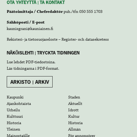
OTA YHTEYTTÄ | TA KONTAKT
Päätoimittaja / Chefredaktör
puh./tfn 050 555 1703
Sähköposti / E-post
kaunisgrani@kauniainen.fi
Rekisteri- ja tietosuojaseloste – Register- och datasekretess
NÄKÖISLEHTI | TRYCKTA TIDNINGEN
Lue lehdet
PDF-tiedostoina
.
Läs tidningarna i
PDF-format
.
ARKISTO | ARKIV
Kaupunki
Staden
Ajankohtaista
Aktuellt
Urheilu
Idrott
Kulttuuri
Kultur
Historia
Historia
Yleinen
Allmän
Mainostajille
För annonsörer