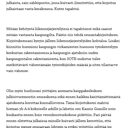
julkaista, sain sähköpostin, jossa kuivasti ilmoitettiin, että kirjoitus
julkaistaan vasta kesäkuussa. Kuten tapahtui.
Mitään kehitystä liikennejärjestelyissä ei tapahtunut enkä saanut
mitään vastausta kaupungilta. Päätin siis tehdä seurantakirjoituksen.
Kirjoituksessani kysyin jälleen liikennejärjestelyiden kohtaloa. Lisäksi
kiinnitin huomioni kaupungin virkamiesten huonoon työskentelyyn
keskustan rakentamisessa ja kaupungin ajatuksiin uuden
kaupungintalon rakentamisesta, kun SOTE-uudistus tulee
merkittävästi vähentämään työntekijöiden määrää ja siten tilantarve
vain vähenee.
Olin myös huolissani yrittäjien asemasta kauppakeskuksen
julkisivuremontin seurauksena sekä ennen kaikkea käsittämättömästä
ajatuksesta korottaa kunnallisveroa. Tämä kirjoitukseni mahtui
hieman yli A-4 kokoiselle arkille ja lähetin sen Kaunis Granille noin
kuukautta ennen kuin veronkorotuskokous pidettiin. Pari päivää
ennen oletettua julkaisua minulle kuivasti jälleen kerrottiin, että
kirjoitus menee seuraavaan lehteen ja syyksi yritettiin selittää jos