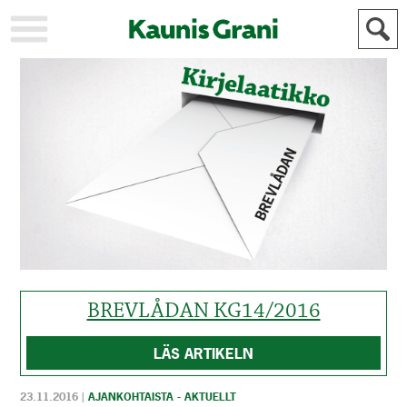
KAUPUNKI
STADEN
AJANKOHTAISTA
AKTUELLT
URHEILU
IDROTT
KULTTUURI
KULTUR
HISTORIA
HISTORIA
YLEINEN
ALLMÄN
FÖR
MAINOSTAJILLE
ANNONSÖRER
BREVLÅDAN KG14/2016
LÄS ARTIKELN
23.11.2016
|
AJANKOHTAISTA - AKTUELLT