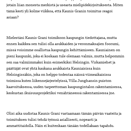
jotain liian monesta merkistä ja useasta mielipidekirjoituksesta. Miten
tämä kesti yli kolme viikkoa, että Kaunis Granin toimitus reagoi
asiaan?
Mielestäni Kaunis Grani toimikoon kaupungin tiedottajana, mutta
ennen kaikkea sen tulisi olla asukkaiden ja veronmaksajien foorumi,
missä voisimme osallistua kaupungin kehittämiseen. Kauniainen on
pieni kaupunki, joka ei koskaan tule olemaan valmis, mutta helpommin
sen saa valmiimmaksi kuin esimerkiksi Helsingin. Virkamiehet ja
päättäjät ovat yhtä kaukana asukkaista Kauniaisissa kuin
Helsingissäkin, joka on helppo todentaa näissä viimeaikaisissa
toimissa kuten liikennejärjestelyissä, Villa Junghansin puiston
kaavoituksessa, uuden tarpeettoman kaupungintalon rakentamisessa,
keskustan ikuisuusprojektiksi venähtäneessä rakentamisessa jne.
Olisi aika uudistaa Kaunis Grani vastaamaan tämän päivän vaateita ja
toimituksen tulisi tehdä työnsä asiallisesti, nopeasti ja
ammattitaidolla. Näin ei kuitenkaan tänään todellakaan tapahdu.