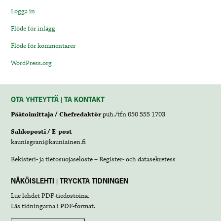
Logga in
Flöde för inlägg
Flöde för kommentarer
WordPress.org
OTA YHTEYTTÄ | TA KONTAKT
Päätoimittaja / Chefredaktör
puh./tfn 050 555 1703
Sähköposti / E-post
kaunisgrani@kauniainen.fi
Rekisteri- ja tietosuojaseloste – Register- och datasekretess
NÄKÖISLEHTI | TRYCKTA TIDNINGEN
Lue lehdet
PDF-tiedostoina
.
Läs tidningarna i
PDF-format
.