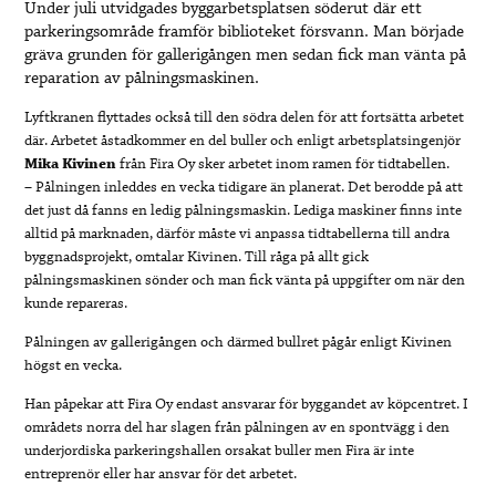
Under juli utvidgades byggarbetsplatsen söderut där ett
parkeringsområde framför biblioteket försvann. Man började
gräva grunden för gallerigången men sedan fick man vänta på
reparation av pålningsmaskinen.
Lyftkranen flyttades också till den södra delen för att fortsätta arbetet
där. Arbetet åstadkommer en del buller och enligt arbetsplatsingenjör
Mika Kivinen
från Fira Oy sker arbetet inom ramen för tidtabellen.
– Pålningen inleddes en vecka tidigare än planerat. Det berodde på att
det just då fanns en ledig pålningsmaskin. Lediga maskiner finns inte
alltid på marknaden, därför måste vi anpassa tidtabellerna till andra
byggnadsprojekt, omtalar Kivinen. Till råga på allt gick
pålningsmaskinen sönder och man fick vänta på uppgifter om när den
kunde repareras.
Pålningen av gallerigången och därmed bullret pågår enligt Kivinen
högst en vecka.
Han påpekar att Fira Oy endast ansvarar för byggandet av köpcentret. I
områdets norra del har slagen från pålningen av en spontvägg i den
underjordiska parkeringshallen orsakat buller men Fira är inte
entreprenör eller har ansvar för det arbetet.