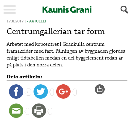
17.8.2017
|
- AKTUELLT
KAUPUNKI
STADEN
Centrumgallerian tar form
AJANKOHTAISTA
AKTUELLT
Arbetet med köpcentret i Grankulla centrum
URHEILU
IDROTT
framskrider med fart. Pålningen av byggnaden gjordes
KULTTUURI
KULTUR
enligt tidtabellen medan en del byggelement redan är
HISTORIA
HISTORIA
på plats i den norra delen.
YLEINEN
ALLMÄN
Dela artikeln:
FÖR
MAINOSTAJILLE
ANNONSÖRER
0