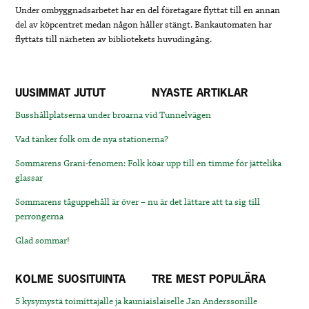
Under ombyggnadsarbetet har en del företagare flyttat till en annan
del av köpcentret medan någon håller stängt. Bankautomaten har
flyttats till närheten av bibliotekets huvudingång.
UUSIMMAT JUTUT
NYASTE ARTIKLAR
Busshållplatserna under broarna vid Tunnelvägen
Vad tänker folk om de nya stationerna?
Sommarens Grani-fenomen: Folk köar upp till en timme för jättelika
glassar
Sommarens tåguppehåll är över – nu är det lättare att ta sig till
perrongerna
Glad sommar!
KOLME SUOSITUINTA
TRE MEST POPULÄRA
5 kysymystä toimittajalle ja kauniaislaiselle Jan Anderssonille