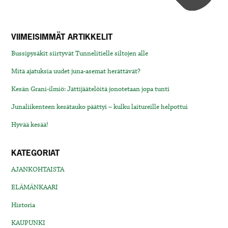
VIIMEISIMMÄT ARTIKKELIT
Bussipysäkit siirtyvät Tunnelitielle siltojen alle
Mitä ajatuksia uudet juna-asemat herättävät?
Kesän Grani-ilmiö: Jättijäätelöitä jonotetaan jopa tunti
Junaliikenteen kesätauko päättyi – kulku laitureille helpottui
Hyvää kesää!
KATEGORIAT
AJANKOHTAISTA
ELÄMÄNKAARI
Historia
KAUPUNKI