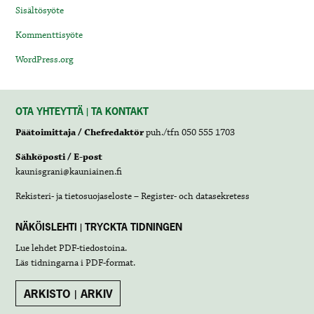
Sisältösyöte
Kommenttisyöte
WordPress.org
OTA YHTEYTTÄ | TA KONTAKT
Päätoimittaja / Chefredaktör
puh./tfn 050 555 1703
Sähköposti / E-post
kaunisgrani@kauniainen.fi
Rekisteri- ja tietosuojaseloste – Register- och datasekretess
NÄKÖISLEHTI | TRYCKTA TIDNINGEN
Lue lehdet
PDF-tiedostoina
.
Läs tidningarna i
PDF-format
.
ARKISTO | ARKIV