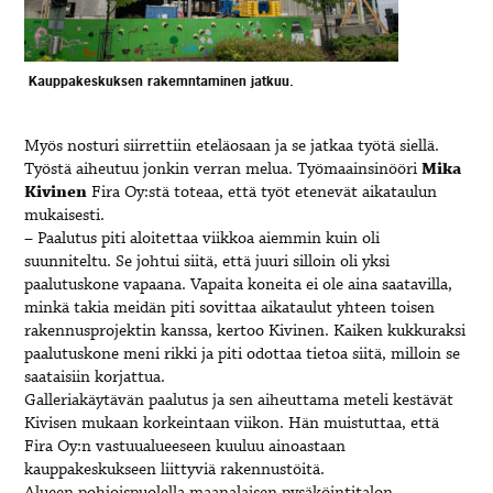
Kauppakeskuksen rakemntaminen jatkuu.
Myös nosturi siirrettiin eteläosaan ja se jatkaa työtä siellä.
Työstä aiheutuu jonkin verran melua. Työmaainsinööri
Mika
Kivinen
Fira Oy:stä toteaa, että työt etenevät aikataulun
mukaisesti.
– Paalutus piti aloitettaa viikkoa aiemmin kuin oli
suunniteltu. Se johtui siitä, että juuri silloin oli yksi
paalutuskone vapaana. Vapaita koneita ei ole aina saatavilla,
minkä takia meidän piti sovittaa aikataulut yhteen toisen
rakennusprojektin kanssa, kertoo Kivinen. Kaiken kukkuraksi
paalutuskone meni rikki ja piti odottaa tietoa siitä, milloin se
saataisiin korjattua.
Galleriakäytävän paalutus ja sen aiheuttama meteli kestävät
Kivisen mukaan korkeintaan viikon. Hän muistuttaa, että
Fira Oy:n vastuualueeseen kuuluu ainoastaan
kauppakeskukseen liittyviä rakennustöitä.
Alueen pohjoispuolella maanalaisen pysäköintitalon