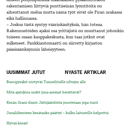
rakentamisen liittyviä ponttiseinän lyöntitöitä on
aiheuttanut melua mutta nämä työt eivät ole Firan urakassa
eikä hallinnassa.
– Joskus tästä syntyy väärinkäsityksiä, hän toteaa.
Rakennustöiden ajaksi osa yrittäjistä on muuttanut johonkin
toiseen osaan kauppakeskusta, kun taas jotkut ovat
sulkeneet. Pankkiautomaatti on siirretty kirjaston
pääsisäänkäynnin läheisyyteen. ​
UUSIMMAT JUTUT
NYASTE ARTIKLAR
Bussipysäkit siirtyvät Tunnelitielle siltojen alle
Mitä ajatuksia uudet juna-asemat herättävät?
Kesän Grani-ilmiö: Jättijäätelöitä jonotetaan jopa tunti
Junaliikenteen kesätauko päättyi – kulku laitureille helpottui
Hyvää kesää!