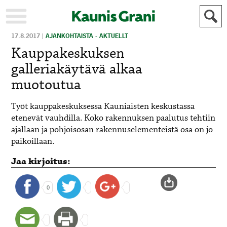
17.8.2017
|
AJANKOHTAISTA - AKTUELLT
KAUPUNKI
STADEN
Kauppakeskuksen
AJANKOHTAISTA
AKTUELLT
galleriakäytävä alkaa
URHEILU
IDROTT
muotoutua
KULTTUURI
KULTUR
Työt kauppakeskuksessa Kauniaisten keskustassa
HISTORIA
HISTORIA
etenevät vauhdilla. Koko rakennuksen paalutus tehtiin
YLEINEN
ALLMÄN
ajallaan ja pohjoisosan rakennuselementeistä osa on jo
FÖR
paikoillaan.
MAINOSTAJILLE
ANNONSÖRER
Jaa kirjoitus:
0