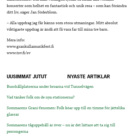
konserter som helhet en fantastisk och unik resa – som kan förändra
ditt liv, säger Jan Söderblom.
– Alla uppdrag jag får känns som stora utmaningar. Mitt absolut
viktigaste uppdrag är ändå att få vara far till mina tre barn.
Mera info:
www.grankullamusikfest.fi
www.tsv.fi/sv
UUSIMMAT JUTUT
NYASTE ARTIKLAR
Busshållplatserna under broarna vid Tunnelvägen
Vad tänker folk om de nya stationerna?
Sommarens Grani-fenomen: Folk köar upp till en timme för jättelika
glassar
Sommarens tåguppehåll är över – nu är det lättare att ta sig till
perrongerna