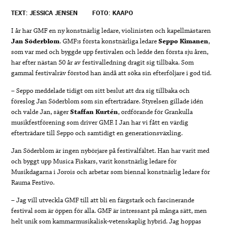
TEXT: JESSICA JENSEN
FOTO: KAAPO
I år har GMF en ny konstnärlig ledare, violinisten och kapellmästaren
Jan Söderblom
. GMF:s första konstnärliga ledare
Seppo Kimanen
,
som var med och byggde upp festivalen och ledde den första sju åren,
har efter nästan 50 år av festivalledning dragit sig tillbaka. Som
gammal festivalräv förstod han ändå att söka sin efterföljare i god tid.
– Seppo meddelade tidigt om sitt beslut att dra sig tillbaka och
föreslog Jan Söderblom som sin efterträdare. Styrelsen gillade idén
och valde Jan, säger
Staffan Kurtén
, ordförande för Grankulla
musikfestförening som driver GMF. I Jan har vi fått en värdig
efterträdare till Seppo och samtidigt en generationsväxling.
Jan Söderblom är ingen nybörjare på festivalfältet. Han har varit med
och byggt upp Musica Fiskars, varit konstnärlig ledare för
Musikdagarna i Jorois och arbetar som biennal konstnärlig ledare för
Rauma Festivo.
– Jag vill utveckla GMF till att bli en färgstark och fascinerande
festival som är öppen för alla. GMF är intressant på många sätt, men
helt unik som kammarmusikalisk-vetenskaplig hybrid. Jag hoppas