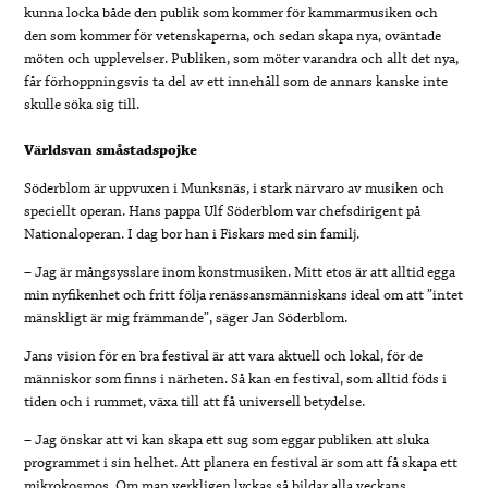
kunna locka både den publik som kommer för kammarmusiken och
den som kommer för vetenskaperna, och sedan skapa nya, oväntade
möten och upplevelser. Publiken, som möter varandra och allt det nya,
får förhoppningsvis ta del av ett innehåll som de annars kanske inte
skulle söka sig till.
Världsvan småstadspojke
Söderblom är uppvuxen i Munksnäs, i stark närvaro av musiken och
speciellt operan. Hans pappa Ulf Söderblom var chefsdirigent på
Nationaloperan. I dag bor han i Fiskars med sin familj.
– Jag är mångsysslare inom konstmusiken. Mitt etos är att alltid egga
min nyfikenhet och fritt följa renässansmänniskans ideal om att ”intet
mänskligt är mig främmande”, säger Jan Söderblom.
Jans vision för en bra festival är att vara aktuell och lokal, för de
människor som finns i närheten. Så kan en festival, som alltid föds i
tiden och i rummet, växa till att få universell betydelse.
– Jag önskar att vi kan skapa ett sug som eggar publiken att sluka
programmet i sin helhet. Att planera en festival är som att få skapa ett
mikrokosmos. Om man verkligen lyckas så bildar alla veckans