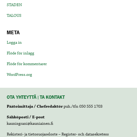
STADEN
TALOUS
META
Logga in
Flöde för inlägg
Flöde för kommentarer
WordPress.org
OTA YHTEYTTÄ | TA KONTAKT
Päätoimittaja / Chefredaktör
puh./tfn 050 555 1703
Sähköposti / E-post
kaunisgrani@kauniainen.fi
Rekisteri- ja tietosuojaseloste – Register- och datasekretess