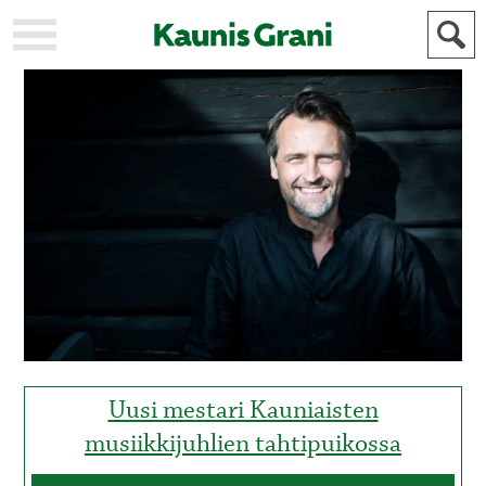
KAUPUNKI
STADEN
AJANKOHTAISTA
AKTUELLT
URHEILU
IDROTT
KULTTUURI
KULTUR
HISTORIA
HISTORIA
YLEINEN
ALLMÄN
FÖR
MAINOSTAJILLE
ANNONSÖRER
Uusi mestari Kauniaisten
musiikkijuhlien tahtipuikossa