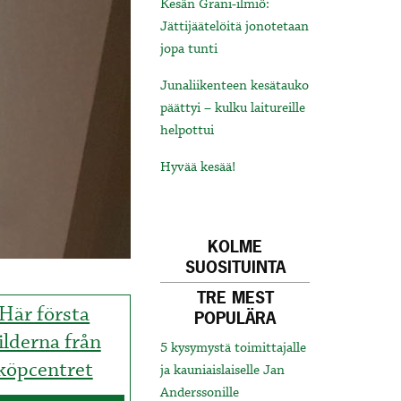
Kesän Grani-ilmiö:
Jättijäätelöitä jonotetaan
jopa tunti
Junaliikenteen kesätauko
päättyi – kulku laitureille
helpottui
Hyvää kesää!
KOLME
SUOSITUINTA
TRE MEST
Här första
POPULÄRA
ilderna från
5 kysymystä toimittajalle
köpcentret
ja kauniaislaiselle Jan
Anderssonille