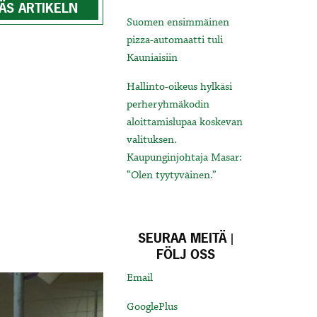
ÄS ARTIKELN
Suomen ensimmäinen
pizza-automaatti tuli
Kauniaisiin
Hallinto-oikeus hylkäsi
perheryhmäkodin
aloittamislupaa koskevan
valituksen.
Kaupunginjohtaja Masar:
“Olen tyytyväinen.”
SEURAA MEITÄ |
FÖLJ OSS
Email
GooglePlus