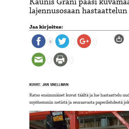
Kaunis Grani pääsi kuvam
lajennusosaan hastaattelun
Jaa kirjoitus:
0
KUVAT: JAN SNELLMAN
Katso ensimmäiset kuvat täältä ja lue hastaattelu u
myöhemmin netistä ja seuraavasta paperilehdestä jok