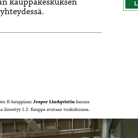
aan kauppakeskuksen
L
 yhteydessä.
uden K-kauppiaan
Jesper Lindqvistin
kanssa
a ilmestyy 1.2. Kauppa avataan toukokuussa.