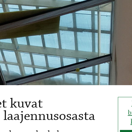
t kuvat
laajennusosasta
b