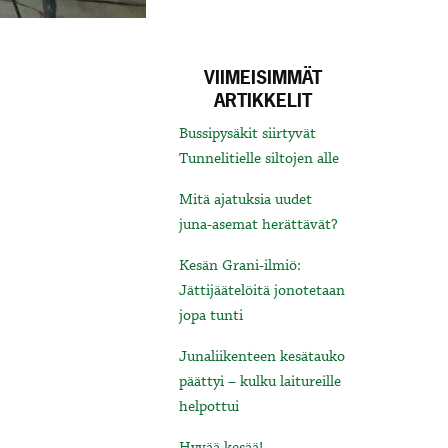
VIIMEISIMMÄT
ARTIKKELIT
Bussipysäkit siirtyvät
Tunnelitielle siltojen alle
Mitä ajatuksia uudet
juna-asemat herättävät?
Kesän Grani-ilmiö:
Jättijäätelöitä jonotetaan
jopa tunti
Junaliikenteen kesätauko
päättyi – kulku laitureille
helpottui
Hyvää kesää!