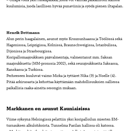
kuulumisia, juoda lasillisen hyvää punaviiniä ja syödä pienen iltapalan.
Henrik Dettmann
Alun perin haagalainen, asunut myös Kruununhaassa ja Töölössä sekä
Hagenisssa, Leipzigissa, Kölnissä, Braunschweigissa, Istanbulissa,
Dijonissa ja Strasbourgissa.
Koripallomaajoukkuen päävalmentaja, valmentanut mm. Saksan
maajoukkuetta (MM-pronssia 2002), sekä seurajoukkueita Saksassa,
Ranskassa ja Turkissa.
Perheeseen kuuluvat vaimo Mirka ja tyttäret Nika (9) ja Noelle (4).
Pitää arkiruoasta ja kehottaa käyttämään mahdollisuuksien salliessa
paikallisia raaka-aineita sesongin mukaan.
Markkanen on asunut Kauniaisissa
Viime syksynä Helsingissä pelattiin yksi koripalloilun miesten EM-
turnauksen alkulohkoista. Tunnelma Pasilan hallissa oli katossa.