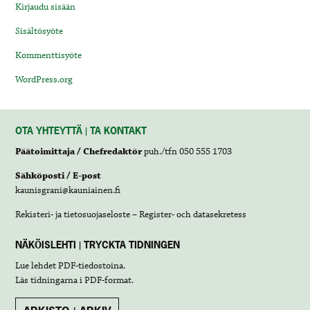
Kirjaudu sisään
Sisältösyöte
Kommenttisyöte
WordPress.org
OTA YHTEYTTÄ | TA KONTAKT
Päätoimittaja / Chefredaktör
puh./tfn 050 555 1703
Sähköposti / E-post
kaunisgrani@kauniainen.fi
Rekisteri- ja tietosuojaseloste – Register- och datasekretess
NÄKÖISLEHTI | TRYCKTA TIDNINGEN
Lue lehdet
PDF-tiedostoina
.
Läs tidningarna i
PDF-format
.