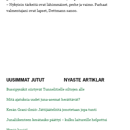
– Nykyisin tärkeitä ovat lähimmäiset, perhe ja vaimo. Parhaat
valmentajani ovat lapset, Dettmann sanoo.
UUSIMMAT JUTUT
NYASTE ARTIKLAR
Bussipysäkit siirtyvät Tunnelitielle siltojen alle
Mitä ajatuksia uudet juna-asemat herättävät?
Kesän Grani-ilmiö: Jättijäätelöitä jonotetaan jopa tunti
Junaliikenteen kesätauko päättyi – kulku laitureille helpottui
Hyvää kesää!