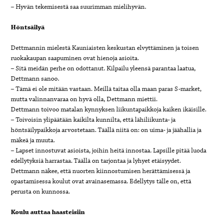
– Hyvän tekemisestä saa suurimman mielihyvän.
Höntsäilyä
Dettmannin mielestä Kauniaisten keskustan elvyttäminen ja toisen
ruokakaupan saapuminen ovat hienoja asioita.
– Sitä meidän perhe on odottanut. Kilpailu yleensä parantaa laatua,
Dettmann sanoo.
– Tämä ei ole mitään vastaan. Meillä taitaa olla maan paras S-market,
mutta valinnanvaraa on hyvä olla, Dettmann miettii.
Dettmann toivoo matalan kynnyksen liikuntapaikkoja kaiken ikäisille.
– Toivoisin ylipäätään kaikilta kunnilta, että lähiliikunta- ja
höntsäilypaikkoja arvostetaan. Täällä niitä on: on uima- ja jäähallia ja
mäkeä ja muuta.
– Lapset innostuvat asioista, joihin heitä innostaa. Lapsille pitää luoda
edellytyksiä harrastaa. Täällä on tarjontaa ja lyhyet etäisyydet.
Dettmann näkee, että nuorten kiinnostumisen herättämisessä ja
opastamisessa koulut ovat avainasemassa. Edellytys tälle on, että
perusta on kunnossa.
Koulu auttaa haasteisiin