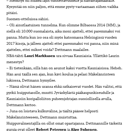
– Merkitys oli huikea lajin tunnettavuudelle ja harrastajamäärälle.
Kysyntää on niin paljon, että emme pysty vastaamaan siihen vaikka
pitäisi.
Suomen-otteluissa sähisi.
– Oli ainutlaatuinen tunnelma. Kun olimme Bilbaossa 2014 (MM), ja
siellä oli 10.000 suomalaista, aika moni ajatteli, ettei paremmaksi voi
panna. Mutta kun iso osa oli myös katsomassa Helsingissä vuoden
2017 kisoja, ja jälleen ajatteli ettei paremmaksi voi panna, niin minä
ajattelen, ettei miksei voida? Dettmann maalailee.
NBA-tähti
Lauri Markkasen
ura sivuaa Kauniaisia. Yllättikö Laurin
menestys?
– Ei tietenkään, sillä hän on asunut kaksi vuotta Kauniaisissa. Heheh.
Hän asui täällä sen ajan, kun kävi koulua ja pelasi Mäkelänrinteen
lukiossa, Dettmann hymyilee.
– Nämä olivat hänen uransa ehkä ratkaisevat vuodet. Hän valitsi, että
pyrkii huipputasolle, muutti Jyväskylästä pääkaupunkiseudulle ja
Kauniaisiin koripalloliiton puheenjohtajan suosiollisella avulla,
Dettmann kertoo.
– Juna on loistava kulkuväline, ja täältä pääsee helposti
Mäkelänrinteeseen, Dettmann muistuttaa.
Huippuvalmentajilla on ollut omat opastajansa. Dettmannille tärkeitä
guruja ovat olleet
Robert Petersen
ja
Alpo Suhonen
.