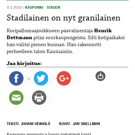
9.3.2018
|
KAUPUNKI - STADEN
Stadilainen on nyt granilainen
Koripallomaajoukkueen päävalmentaja
Henrik
Dettmann
pitää suurkaupungeista. Silti kotipaikaksi
hän valitsi pienen kunnan. Hän rakennutti
perheelleen talon Kauniaisiin.
Jaa kirjoitus:
0
TEKSTI: JUHANI HEIKKILÄ
KUVAT: JAN SNELLMAN
Kaupungin ympäristö ja luonto viehättävät häntä.