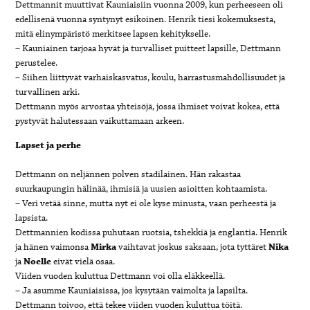
Dettmannit muuttivat Kauniaisiin vuonna 2009, kun perheeseen oli
edellisenä vuonna syntynyt esikoinen. Henrik tiesi kokemuksesta,
mitä elinympäristö merkitsee lapsen kehitykselle.
– Kauniainen tarjoaa hyvät ja turvalliset puitteet lapsille, Dettmann
perustelee.
– Siihen liittyvät varhaiskasvatus, koulu, harrastusmahdollisuudet ja
turvallinen arki.
Dettmann myös arvostaa yhteisöjä, jossa ihmiset voivat kokea, että
pystyvät halutessaan vaikuttamaan arkeen.
Lapset ja perhe
Dettmann on neljännen polven stadilainen. Hän rakastaa
suurkaupungin hälinää, ihmisiä ja uusien asioitten kohtaamista.
– Veri vetää sinne, mutta nyt ei ole kyse minusta, vaan perheestä ja
lapsista.
Dettmannien kodissa puhutaan ruotsia, tshekkiä ja englantia. Henrik
ja hänen vaimonsa
Mirka
vaihtavat joskus saksaan, jota tyttäret
Nika
ja
Noelle
eivät vielä osaa.
Viiden vuoden kuluttua Dettmann voi olla eläkkeellä.
– Ja asumme Kauniaisissa, jos kysytään vaimolta ja lapsilta.
Dettmann toivoo, että tekee viiden vuoden kuluttua töitä.