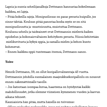
Lapsia ja nuoria urheilijanalkuja Dettmann kannustaa kokeilemaan
kaikkea, eri lajeja.
– Pitää kokeilla rajoja. Monipuolisuus on paras perusta huipulle, jos
sinne tähtää. Kouluun pitää panostaa koska myös se on sitä
monipuolisuutta ja -muotoisuutta, muistuttaa Dettmann.
Koulussa urheilu ja taideaineet ovat Dettmannin mielestä kaiken
opiskelun ja kokonaisvaltaisen kehityksen perusta. Niissä kehitetään
mielikuvitusta ja kykyä oppia, ja samalla mielen ja kehon kunto
kohenevat.
– Ennen kaikkea oppii tuntemaan itsensä, Dettmann sanoo.
Toive
Henrik Dettmann, 59, on ollut koripallovalmentaja 45 vuotta.
Dettmannin johdolla suomalainen maajoukkuekoripalloilu on noussut
ennen näkemättömälle tasolle.
– Jos katsotaan isompaa kuvaa, haasteena on hyödyntää kaikki
mahdollisuudet, jotka olemme viimeisen kymmenen vuoden ja kasvun
aikana tehneet.
Kauniaisista hän pitää, mutta hänellä on toivomus:
– Ollapa vielä yksi ruokapaikka, jossa voi vaihtaa paikallisten kanssa