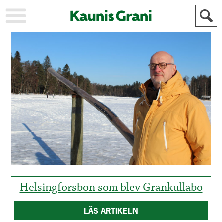
KAUPUNKI
STADEN
AJANKOHTAISTA
AKTUELLT
URHEILU
IDROTT
KULTTUURI
KULTUR
HISTORIA
HISTORIA
YLEINEN
ALLMÄN
FÖR
MAINOSTAJILLE
ANNONSÖRER
Helsingforsbon som blev Grankullabo
LÄS ARTIKELN