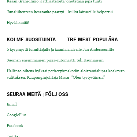
Kesän Grani-ilmiö: Jättijäätelöitä jonotetaan jopa tunti
Junaliikenteen kesätauko päättyi – kulku laitureille helpottui
Hyvää kesää!
KOLME SUOSITUINTA
TRE MEST POPULÄRA
5 kysymystä toimittajalle ja kauniaislaiselle Jan Anderssonille
Suomen ensimmäinen pizza-automaatti tuli Kauniaisiin
Hallinto-oikeus hylkäsi perheryhmäkodin aloittamislupaa koskevan
valituksen. Kaupunginjohtaja Masar: “Olen tyytyväinen.”
SEURAA MEITÄ | FÖLJ OSS
Email
GooglePlus
Facebook
Twitter