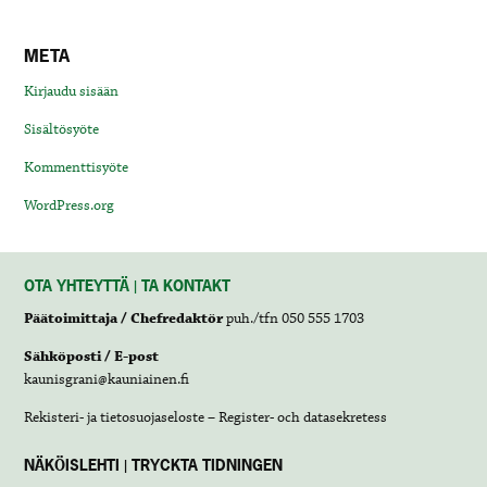
META
Kirjaudu sisään
Sisältösyöte
Kommenttisyöte
WordPress.org
OTA YHTEYTTÄ | TA KONTAKT
Päätoimittaja / Chefredaktör
puh./tfn 050 555 1703
Sähköposti / E-post
kaunisgrani@kauniainen.fi
Rekisteri- ja tietosuojaseloste – Register- och datasekretess
NÄKÖISLEHTI | TRYCKTA TIDNINGEN