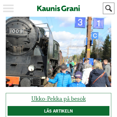
KAUPUNKI
STADEN
AJANKOHTAISTA
AKTUELLT
URHEILU
IDROTT
KULTTUURI
KULTUR
HISTORIA
HISTORIA
YLEINEN
ALLMÄN
FÖR
MAINOSTAJILLE
ANNONSÖRER
Ukko-Pekka på besök
LÄS ARTIKELN