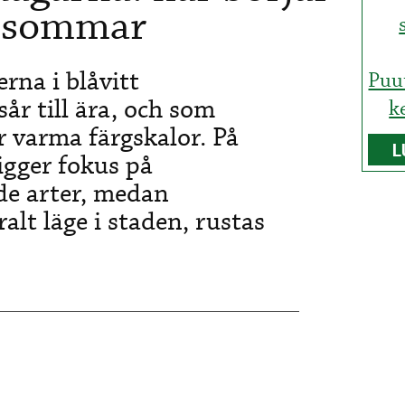
s sommar
rna i blåvitt
Puu
år till ära, och som
k
r varma färgskalor. På
L
igger fokus på
e arter, medan
lt läge i staden, rustas