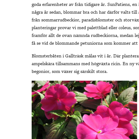
goda erfarenheter av från tidigare år. SunPatiens, e
några år sedan, blommar bra och har därför valts ti
från sommarrudbeckior, paradisblomster och storväxta
planteringar provar vi med palettblad eller coleus, so
framför allt de ovan nämnda rudbeckiorna, medan lej
få se vid de blommande petuniorna som kommer att f
Blomsterbåten i Gallträsk målas vit i år. Där plantera
ampelskära tillsammans med högväxta ricin. En ny vä
begonior, som växer sig särskilt stora.