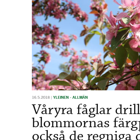
16.5.2018
|
YLEINEN - ALLMÄN
Våryra fåglar dril
blommornas färgp
också de regniga 