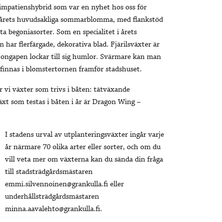
n impatienshybrid som var en nyhet hos oss för
ll årets huvudsakliga sommarblomma, med flankstöd
 begoniasorter. Som en specialitet i årets
m har flerfärgade, dekorativa blad. Fjärilsväxter är
ongapen lockar till sig humlor. Svärmare kan man
innas i blomstertornen framför stadshuset.
r vi växter som trivs i båten: tätväxande
xt som testas i båten i år är Dragon Wing –
I stadens urval av utplanteringsväxter ingår varje
år närmare 70 olika arter eller sorter, och om du
vill veta mer om växterna kan du sända din fråga
till stadsträdgårdsmästaren
emmi.silvennoinen@grankulla.fi eller
underhållsträdgårdsmästaren
minna.aavalehto@grankulla.fi.