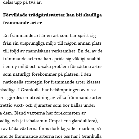
delas upp på två år.
Förvildade trädgårdsväxter kan bli skadliga
främmande arter
En främmande art är en art som har spritt sig
från sin ursprungliga miljö till någon annan plats
till följd av människans verksamhet. En del av de
främmande arterna kan sprida sig väldigt snabbt
i en ny miljö och orsaka problem för sådana arter
som naturligt förekommer på platsen. I den
nationella strategin för främmande arter klassas
 skadliga. I Grankulla har bekämpningen av vissa
året gjordes en utredning av vilka främmande arter
ettio växt- och djurarter som bör hållas under
mpa dem. Bland växterna har förekomsten av
adlig, och jättebalsamin (Impatiens glandulifera),
n av båda växterna finns dock lagrade i marken, så
bland de främmande arterna hos oss här i Grankulla