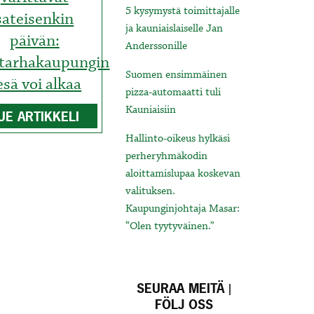
5 kysymystä toimittajalle
sateisenkin
ja kauniaislaiselle Jan
päivän:
Anderssonille
tarhakaupungin
Suomen ensimmäinen
esä voi alkaa
pizza-automaatti tuli
Kauniaisiin
UE ARTIKKELI
Hallinto-oikeus hylkäsi
perheryhmäkodin
aloittamislupaa koskevan
valituksen.
Kaupunginjohtaja Masar:
“Olen tyytyväinen.”
SEURAA MEITÄ |
FÖLJ OSS