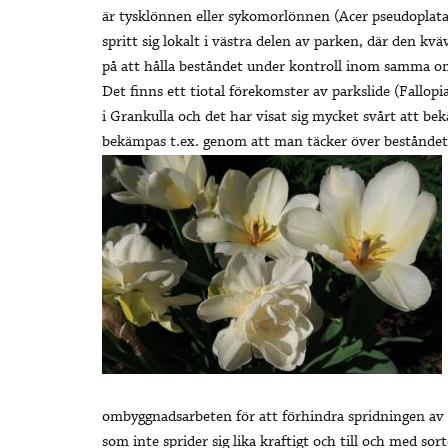
är tysklönnen eller sykomorlönnen (Acer pseudoplata
spritt sig lokalt i västra delen av parken, där den kv
på att hålla beståndet under kontroll inom samma omr
Det finns ett tiotal förekomster av parkslide (Fallopi
i Grankulla och det har visat sig mycket svårt att be
bekämpas t.ex. genom att man täcker över bestånde
ombyggnadsarbeten för att förhindra spridningen av f
som inte sprider sig lika kraftigt och till och med s