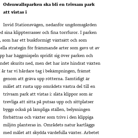
Odenwallsparken ska bli en trivsam park
att vistas i
Invid Stationsvägen, nedanför ungdomsgården
sina klippterrasser och fina torrfuror. I parken
 som har ett buskformigt växtsätt och som
ella strategin för främmande arter som gavs ut av
pp har häggmispeln spridit sig över parken och
ndet skurits ned, men det har inte hindrat växten
I år tar vi hårdare tag i bekämpningen, främst
genom att gräva upp rötterna.
Samtidigt är
målet att rusta upp områdets västra del till en
trivsam park att vistas i: släta klippor som är
trevliga att sitta på putsas upp och sittplatser
byggs också på lämpliga ställen, belysningen
förbättras och växter som trivs i den klippiga
miljön planteras in. Områdets natur kartläggs
med målet att skydda värdefulla växter. Arbetet