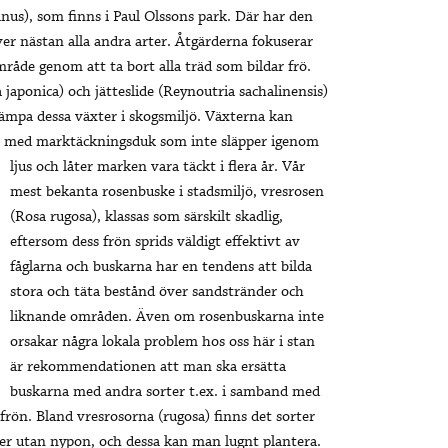
nus), som finns i Paul Olssons park. Där har den
äver nästan alla andra arter. Åtgärderna fokuserar
åde genom att ta bort alla träd som bildar frö.
a japonica) och jätteslide (Reynoutria sachalinensis)
kämpa dessa växter i skogsmiljö. Växterna kan
t med marktäckningsduk som inte släpper igenom
ljus och låter marken vara täckt i
flera år. Vår
mest bekanta rosenbuske i stadsmiljö, vresrosen
(Rosa rugosa), klassas som särskilt skadlig,
eftersom dess frön sprids väldigt effektivt av
fåglarna och buskarna har en tendens att bilda
stora och täta bestånd över sandstränder och
liknande områden. Även om rosenbuskarna inte
orsakar några lokala problem hos oss här i stan
är rekommendationen att man ska ersätta
buskarna med andra sorter t.ex. i samband med
rön. Bland vresrosorna (rugosa) finns det sorter
orter utan nypon, och dessa kan man lugnt plantera.