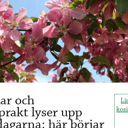
lar och
Li
rakt lyser upp
kos
dagarna: här börjar