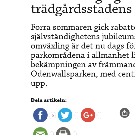
trädgårdsstaden
Förra sommaren gick rabatte
självständighetens jubileums
omväxling är det nu dags fö
parkområdena i allmänhet l
bekämpningen av främmand
Odenwallsparken, med centra
upp.
Dela artikeln:
0