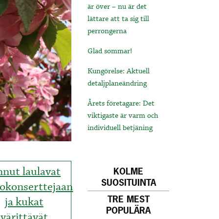
är över – nu är det
lättare att ta sig till
perrongerna
Glad sommar!
Kungörelse: Aktuell
detaljplaneändring
Årets företagare: Det
viktigaste är varm och
individuell betjäning
nnut laulavat
KOLME
SUOSITUINTA
iokonserttejaan
TRE MEST
ja kukat
POPULÄRA
värittävät