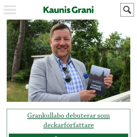
KAUPUNKI
STADEN
AJANKOHTAISTA
AKTUELLT
URHEILU
IDROTT
KULTTUURI
KULTUR
HISTORIA
HISTORIA
YLEINEN
ALLMÄN
FÖR
MAINOSTAJILLE
ANNONSÖRER
Grankullabo debuterar som
deckarförfattare