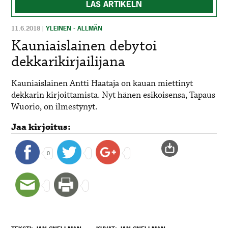
LÄS ARTIKELN
11.6.2018
|
YLEINEN - ALLMÄN
Kauniaislainen debytoi
dekkarikirjailijana
Kauniaislainen
Antti Haataja
on kauan miettinyt
dekkarin kirjoittamista. Nyt hänen e
sikoisensa, Tapaus
Wuorio, on ilmestynyt.
Jaa kirjoitus:
0