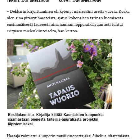
TEKSTI: JAN SNELLMAN
KUVAT: JAN SNELLMAN
– Dekkarin kirjoittaminen oli kytenyt mielessäni useita vuosia. Koska
olen aina pitänyt haasteista, ajatus kokonaisen tarinan luomisesta
ensimmäisestä lauseesta aina hamaan loppuratkaisuun asti tuntui
erityisen mielenkiintoiselta, hän kertoo.
Kesälukemista. Kirjailija kiittää Kauniaisten kaupunkia
saamastaan pienestä taiteilija-apurahasta projektin
läpiviemiseksi.
Haataja valmistui alunperin musiikinopettajaksi Sibelius-Akatemiasta,