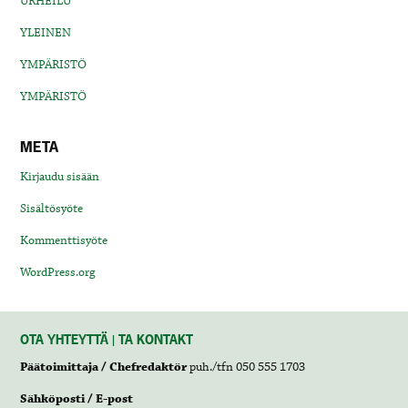
URHEILU
YLEINEN
YMPÄRISTÖ
YMPÄRISTÖ
META
Kirjaudu sisään
Sisältösyöte
Kommenttisyöte
WordPress.org
OTA YHTEYTTÄ | TA KONTAKT
Päätoimittaja / Chefredaktör
puh./tfn 050 555 1703
Sähköposti / E-post