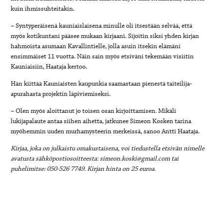
kuin ihmissuhteitakin.
– Syntyperäisenä kauniaislaisena minulle oli itsestään selvää, että
myös kotikuntani pääsee mukaan kirjaani. Sijoitin siksi yhden kirjan
hahmoista asumaan Kavallintielle, jolla asuin itsekin elämäni
ensimmäiset 11 vuotta. Näin sain myös etsiväni tekemään visiitin
Kauniaisiin, Haataja kertoo.
Hän kiittää Kauniaisten kaupunkia saamastaan pienestä taiteilija-
apurahasta projektin läpiviemiseksi.
– Olen myös aloittanut jo toisen osan kirjoittamisen. Mikäli
lukijapalaute antaa siihen aihetta, jatkunee Simeon Kosken tarina
myöhemmin uuden murhamysteerin merkeissä, sanoo Antti Haataja.
Kirjaa, joka on julkaistu omakustaisena, voi tiedustella etsivän nimelle
avatusta sähköpostiosoitteesta: simeon.koski@gmail.com tai
puhelimitse: 050-526 7749. Kirjan hinta on 25 euroa.