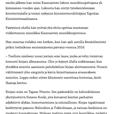
minkä jälkeen hän toimi Kauniaisten lukion musiikinopettajana yli
kymmenen vuoden ajan. Lukiosta hän siirtyi työskentelemään
kiinteistöalalle ja toimii nykyisin kiinteistönvälittäjänä Tapiolan
Kiinteistömaailmassa.
Päätyönsä ohella hän yrittää yhä ehtiä opettaa muutaman
viikkotunnin musiikkia Kauniaisten musiikkiopistossa.
Hän muistaa vieläkin sen hetken, kun hän ajeli autolla Bembölentietä
pitkin helmikuun ensimmäisenä päivänä vuonna 2016.
– Tuolloin mieleeni nousi jostain eräs lause, jonka arvelin toimivan
hienosti kirjani alkusanoina. Olin jo käynyt illalla nukkumaan, kun
yhtäkkiä muistin aamuisen pohdiskeluni kirjan aloittamisesta. Nousin
välittömästi ylös sängystä ja kävin kirjoittamassa avaussäkeen
muistiin. Loppu onkin sitten kliseisesti sanottuna historiaa, Antti
Haataja kertoo.
Kirjani nimi on Tapaus Wuorio. Sen päähenkilö on helsinkiläinen
yksityisetsivä Simeon Koski, jota kuvaavat kenties parhaiten
adjektiivit älykäs, hienotunteinen ja inhimillinen. Kirjan tapahtumat
keskittyvät pääosin Helsinkiin ja Tukholmaan, ja tarinan keskiössä on
moderni huumebisnes. Mukaan mahtuu myös niin komiikkaa, taidetta