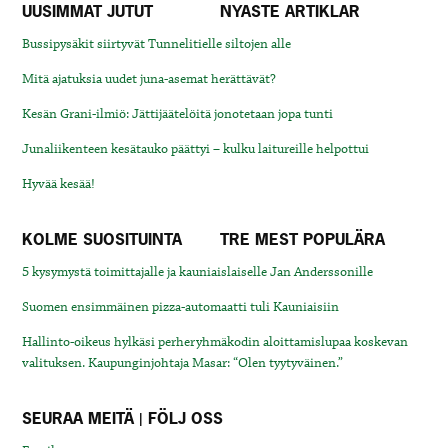
UUSIMMAT JUTUT
NYASTE ARTIKLAR
Bussipysäkit siirtyvät Tunnelitielle siltojen alle
Mitä ajatuksia uudet juna-asemat herättävät?
Kesän Grani-ilmiö: Jättijäätelöitä jonotetaan jopa tunti
Junaliikenteen kesätauko päättyi – kulku laitureille helpottui
Hyvää kesää!
KOLME SUOSITUINTA
TRE MEST POPULÄRA
5 kysymystä toimittajalle ja kauniaislaiselle Jan Anderssonille
Suomen ensimmäinen pizza-automaatti tuli Kauniaisiin
Hallinto-oikeus hylkäsi perheryhmäkodin aloittamislupaa koskevan
valituksen. Kaupunginjohtaja Masar: “Olen tyytyväinen.”
SEURAA MEITÄ | FÖLJ OSS