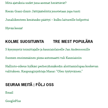
Mitä ajatuksia uudet juna-asemat herättävät?
Kesän Grani-ilmiö: Jättijäätelöitä jonotetaan jopa tunti
Junaliikenteen kesätauko päättyi – kulku laitureille helpottui
Hyvää kesää!
KOLME SUOSITUINTA
TRE MEST POPULÄRA
5 kysymystä toimittajalle ja kauniaislaiselle Jan Anderssonille
Suomen ensimmäinen pizza-automaatti tuli Kauniaisiin
Hallinto-oikeus hylkäsi perheryhmäkodin aloittamislupaa koskevan
valituksen. Kaupunginjohtaja Masar: “Olen tyytyväinen.”
SEURAA MEITÄ | FÖLJ OSS
Email
GooglePlus