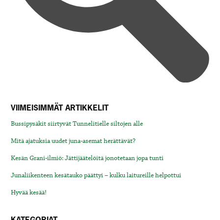
VIIMEISIMMÄT ARTIKKELIT
Bussipysäkit siirtyvät Tunnelitielle siltojen alle
Mitä ajatuksia uudet juna-asemat herättävät?
Kesän Grani-ilmiö: Jättijäätelöitä jonotetaan jopa tunti
Junaliikenteen kesätauko päättyi – kulku laitureille helpottui
Hyvää kesää!
KATEGORIAT