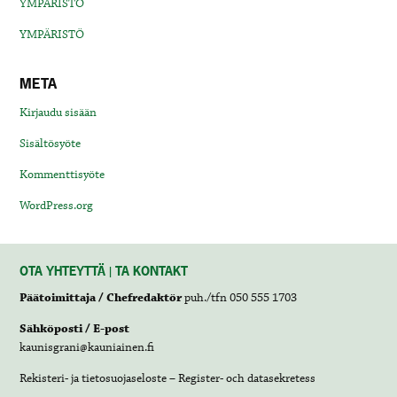
YMPÄRISTÖ
YMPÄRISTÖ
META
Kirjaudu sisään
Sisältösyöte
Kommenttisyöte
WordPress.org
OTA YHTEYTTÄ | TA KONTAKT
Päätoimittaja / Chefredaktör
puh./tfn 050 555 1703
Sähköposti / E-post
kaunisgrani@kauniainen.fi
Rekisteri- ja tietosuojaseloste – Register- och datasekretess