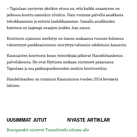
– Tapiolaan syntyvän yksikön etuna on, että kaikki osaaminen on
jatkossa koottu samoihin tiloihin. Näin voimme palvella asiakkaita
tehokkaammin ja entistä laadukkaammin. Samalla asiakkaiden
käytössä on laajempi osaajien joukko, hän sanoo.
Konttorin sijainnin merkitys on hänen mukaansa vuosien kuluessa
vähentynyt pankkiasioinnin siirryttyä valtaosin sähköisiin kanaviin.
Kauniaisten konttorin kuusi työntekijää jatkavat Handelsbankenin
palveluksessa. He ovat Hyttisen mukaan siirtyneet pääasiassa
Tapiolaan ja osa pääkaupunkiseudun muihin konttoreihin.
Handelsbanken on toiminut Kauniaisissa vuoden
2014 keväästä
lähtien.
UUSIMMAT JUTUT
NYASTE ARTIKLAR
Bussipysäkit siirtyvät Tunnelitielle siltojen alle