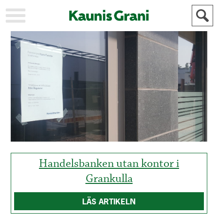
KAUPUNKI
STADEN
AJANKOHTAISTA
AKTUELLT
URHEILU
IDROTT
KULTTUURI
KULTUR
HISTORIA
HISTORIA
YLEINEN
ALLMÄN
FÖR
MAINOSTAJILLE
ANNONSÖRER
Handelsbanken utan kontor i
Grankulla
LÄS ARTIKELN