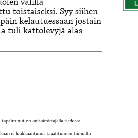
olen välillä
L
u toistaiseksi. Syy siihen
späin kelautuessaan jostain
a tuli kattolevyjä alas
tapahtunut on ovitoimittajalla tiedossa.
 kukaan ei loukkaantunut tapahtumien tiimoilta