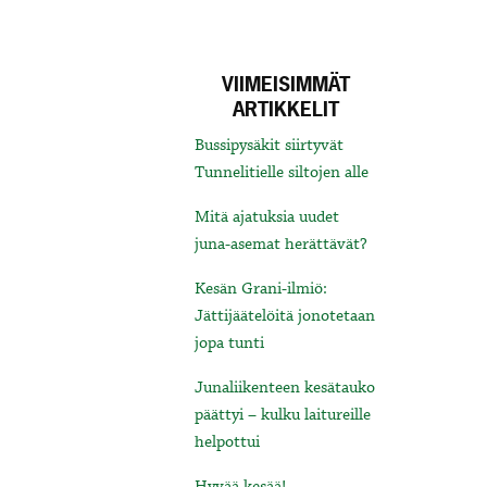
VIIMEISIMMÄT
ARTIKKELIT
Bussipysäkit siirtyvät
Tunnelitielle siltojen alle
Mitä ajatuksia uudet
juna-asemat herättävät?
Kesän Grani-ilmiö:
Jättijäätelöitä jonotetaan
jopa tunti
Junaliikenteen kesätauko
päättyi – kulku laitureille
helpottui
Hyvää kesää!