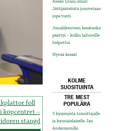
Kesän Grani-ilmiö:
Jättijäätelöitä jonotetaan
jopa tunti
Junaliikenteen kesätauko
päättyi – kulku laitureille
helpottui
Hyvää kesää!
KOLME
SUOSITUINTA
TRE MEST
kplattor föll
POPULÄRA
 i köpcentret –
5 kysymystä toimittajalle
ridoren stängd
ja kauniaislaiselle Jan
Anderssonille