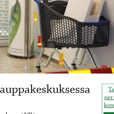
 kauppakeskuksessa
Ta
ner
kor