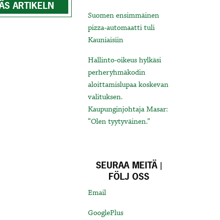
ÄS ARTIKELN
Suomen ensimmäinen
pizza-automaatti tuli
Kauniaisiin
Hallinto-oikeus hylkäsi
perheryhmäkodin
aloittamislupaa koskevan
valituksen.
Kaupunginjohtaja Masar:
“Olen tyytyväinen.”
SEURAA MEITÄ |
FÖLJ OSS
Email
GooglePlus