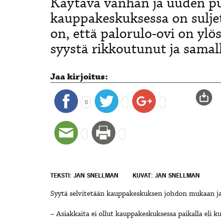
Käytävä vanhan ja uuden pu
kauppakeskuksessa on suljett
on, että p
alorulo-ovi on ylö
syystä rikkoutunut ja samall
Jaa kirjoitus:
0
TEKSTI: JAN SNELLMAN
KUVAT: JAN SNELLMAN
Syytä selvitetään kauppakeskuksen johdon mukaan ja 
–
Asiakkaita ei ollut kauppakeskuksessa paikalla eli