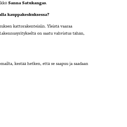
likkö
Sanna Satukangas
.
alla kauppakeskuksessa?
kuksen kattorakenteisiin. Yleistä vaaraa
 Rakennusyritykseltä on saatu vahvistus tähän,
omailta, kestää hetken, että se saapuu ja saadaan