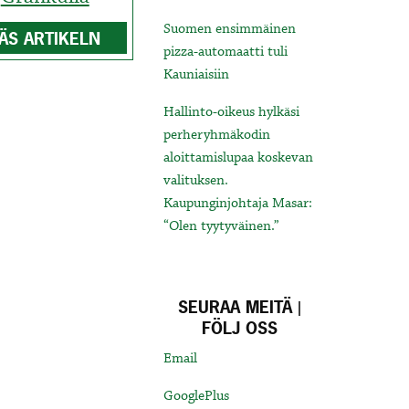
Suomen ensimmäinen
ÄS ARTIKELN
pizza-automaatti tuli
Kauniaisiin
Hallinto-oikeus hylkäsi
perheryhmäkodin
aloittamislupaa koskevan
valituksen.
Kaupunginjohtaja Masar:
“Olen tyytyväinen.”
SEURAA MEITÄ |
FÖLJ OSS
Email
GooglePlus