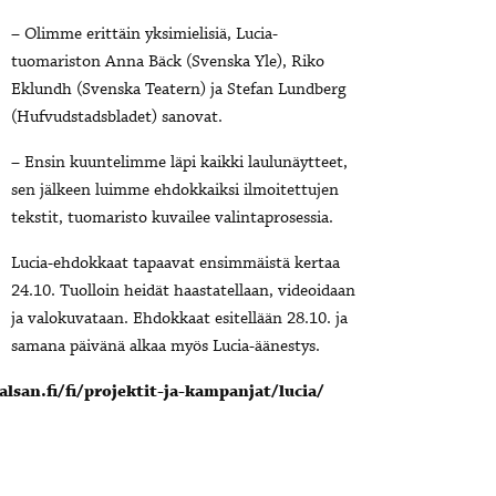
– Olimme erittäin yksimielisiä, Lucia-
tuomariston Anna Bäck (Svenska Yle), Riko
Eklundh (Svenska Teatern) ja Stefan Lundberg
(Hufvudstadsbladet) sanovat.
– Ensin kuuntelimme läpi kaikki laulunäytteet,
sen jälkeen luimme ehdokkaiksi ilmoitettujen
tekstit, tuomaristo kuvailee valintaprosessia.
Lucia-ehdokkaat tapaavat ensimmäistä kertaa
24.10. Tuolloin heidät haastatellaan, videoidaan
ja valokuvataan. Ehdokkaat esitellään 28.10. ja
samana päivänä alkaa myös Lucia-äänestys.
lsan.fi/fi/projektit-ja-kampanjat/lucia/