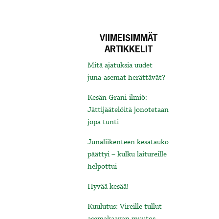
VIIMEISIMMÄT
ARTIKKELIT
Mitä ajatuksia uudet
juna-asemat herättävät?
Kesän Grani-ilmiö:
Jättijäätelöitä jonotetaan
jopa tunti
Junaliikenteen kesätauko
päättyi – kulku laitureille
helpottui
Hyvää kesää!
Kuulutus: Vireille tullut
asemakaavan muutos