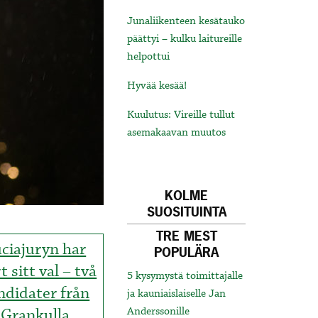
Junaliikenteen kesätauko
päättyi – kulku laitureille
helpottui
Hyvää kesää!
Kuulutus: Vireille tullut
asemakaavan muutos
KOLME
SUOSITUINTA
TRE MEST
ciajuryn har
POPULÄRA
t sitt val – två
5 kysymystä toimittajalle
ndidater från
ja kauniaislaiselle Jan
Grankulla
Anderssonille