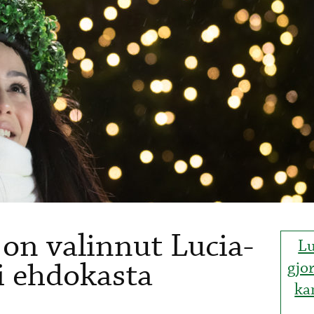
on valinnut Lucia-
Lu
i ehdokasta
gjor
ka