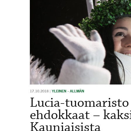
17.10.2018
|
YLEINEN - ALLMÄN
Lucia-tuomaristo 
ehdokkaat – kaks
Kauniaisista