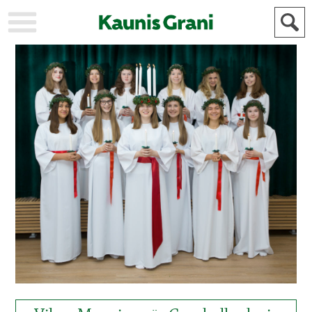
KAUPUNKI
STADEN
AJANKOHTAISTA
AKTUELLT
URHEILU
IDROTT
KULTTUURI
KULTUR
HISTORIA
HISTORIA
YLEINEN
ALLMÄN
FÖR
MAINOSTAJILLE
ANNONSÖRER