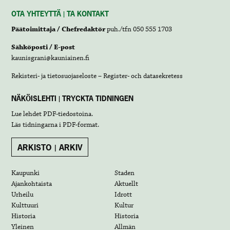
OTA YHTEYTTÄ | TA KONTAKT
Päätoimittaja / Chefredaktör
puh./tfn 050 555 1703
Sähköposti / E-post
kaunisgrani@kauniainen.fi
Rekisteri- ja tietosuojaseloste – Register- och datasekretess
NÄKÖISLEHTI | TRYCKTA TIDNINGEN
Lue lehdet
PDF-tiedostoina
.
Läs tidningarna i
PDF-format
.
ARKISTO | ARKIV
Kaupunki
Staden
Ajankohtaista
Aktuellt
Urheilu
Idrott
Kulttuuri
Kultur
Historia
Historia
Yleinen
Allmän