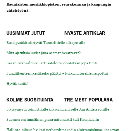
Kauniaisten musiikkiopiston, seurakunnan ja kaupungin
yhteistyönä.
UUSIMMAT JUTUT
NYASTE ARTIKLAR
Bussipysäkit siirtyvät Tunnelitielle siltojen alle
Mitä ajatuksia uudet juna-asemat herättävät?
Kesän Grani-ilmiö: Jättijäätelöitä jonotetaan jopa tunti
Junaliikenteen kesätauko päättyi – kulku laitureille helpottui
Hyvää kesää!
KOLME SUOSITUINTA
TRE MEST POPULÄRA
5 kysymystä toimittajalle ja kauniaislaiselle Jan Anderssonille
Suomen ensimmäinen pizza-automaatti tuli Kauniaisiin
Hallinto-oikeus hylkäsi perheryhmäkodin aloittamislupaa koskevan