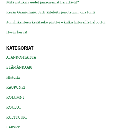
Mitä ajatuksia uudet juna-asemat herättävät?
Kesän Grani-ilmiö: Jättijäätelöitä jonotetaan jopa tunti
Junaliikenteen kesätauko päättyi – kulku laitureille helpottui
Hyvää kesää!
KATEGORIAT
AJANKOHTAISTA
ELÄMÄNKAARI
Historia
KAUPUNKI
KOLUMNI
KOULUT
KULTTUURI
LAPSET