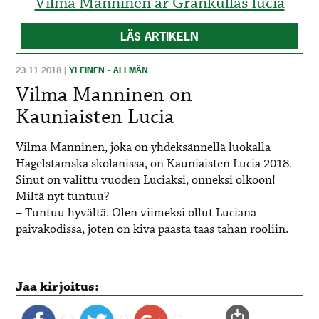
Vilma Manninen är Grankullas lucia
LÄS ARTIKELN
23.11.2018
|
YLEINEN - ALLMÄN
Vilma Manninen on
Kauniaisten Lucia
Vilma Manninen, joka on yhdeksännellä luokalla
Hagelstamska skolanissa, on Kauniaisten Lucia 2018.
Sinut on valittu vuoden Luciaksi, onneksi olkoon!
Miltä nyt tuntuu?
– Tuntuu hyvältä. Olen viimeksi ollut Luciana
päiväkodissa, joten on kiva päästä taas tähän rooliin.
Jaa kirjoitus: