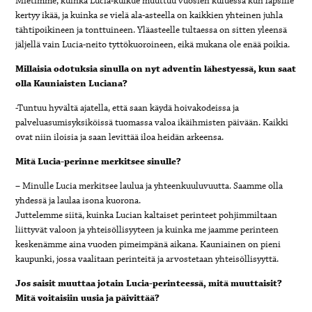
Mietimme, kuinka Lucia-kulkue muuttuu vuosien kuluessa kun lapsille
kertyy ikää, ja kuinka se vielä ala-asteella on kaikkien yhteinen juhla
tähtipoikineen ja tonttuineen. Yläasteelle tultaessa on sitten yleensä
jäljellä vain Lucia-neito tyttökuoroineen, eikä mukana ole enää poikia.
Millaisia odotuksia sinulla on nyt adventin lähestyessä, kun saat
olla Kauniaisten Luciana?
-Tuntuu hyvältä ajatella, että saan käydä hoivakodeissa ja
palveluasumisyksiköissä tuomassa valoa ikäihmisten päivään. Kaikki
ovat niin iloisia ja saan levittää iloa heidän arkeensa.
Mitä Lucia-perinne merkitsee sinulle?
– Minulle Lucia merkitsee laulua ja yhteenkuuluvuutta. Saamme olla
yhdessä ja laulaa isona kuorona.
Juttelemme siitä, kuinka Lucian kaltaiset perinteet pohjimmiltaan
liittyvät valoon ja yhteisöllisyyteen ja kuinka me jaamme perinteen
keskenämme aina vuoden pimeimpänä aikana. Kauniainen on pieni
kaupunki, jossa vaalitaan perinteitä ja arvostetaan yhteisöllisyyttä.
Jos saisit muuttaa jotain Lucia-perinteessä, mitä muuttaisit?
Mitä voitaisiin uusia ja päivittää?