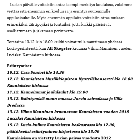
– Lucian päivälle voitaisiin antaa isompi merkitys kouluissa, voisimme
viettää sitä enemmän eri kouluissa ja esiintyä suuremmille
oppilasjoukoille. Myös enemmän oppilaita voitaisiin ottaa mukaan
esimerkiksi tähtipojiksi ja tontuiksi, jotta kaikki pääsisivät
osallistumaan ja jakamaan perinnettä.
Torstaina 13.12. klo 18.00 kaikki voivat tulla nauttimaan yhdessä
Lucia-perinteestä, kun
Alf Skogster
kruunaa Vilma Mannisen vuoden
Luciaksi Kauniaisten kirkossa.
Esiintymiset
10.12. Casa Seniori klo 14.30
12.12. Kauniaisten Musiikkiopiston Kynttiläkonsertti klo 18.00
Kauniaisten kirkossa
17.12. Kauneimmat joululaulut klo 19.00
13.12. Esiintymisiä muun muassa Jorvin sairaalassa ja Villa
Bredassa
13.12. Vilma Manninen kruunataan Kauniaisten vuoden 2018
Luciaksi Kauniaisten kirkossa
15.12. Lucia-kulkue Kauniaisten keskustassa klo 12.00,
päätökseksi esiintyminen kirjastossa klo 13.00
Kauniaisissa on vietetty Lucian päivää vuodesta 2012