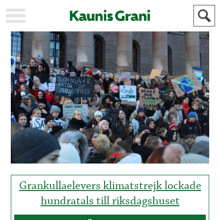
KAUPUNKI
STADEN
AJANKOHTAISTA
AKTUELLT
URHEILU
IDROTT
KULTTUURI
KULTUR
HISTORIA
HISTORIA
YLEINEN
ALLMÄN
FÖR
MAINOSTAJILLE
ANNONSÖRER
Grankullaelevers klimatstrejk lockade
hundratals till riksdagshuset