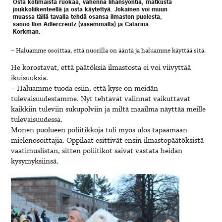
Osta kotimaista ruokaa, vähennä lihansyöntiä, matkusta
joukkoliikenteellä ja osta käytettyä. Jokainen voi muun
muassa tällä tavalla tehdä osansa ilmaston puolesta,
sanoo Ilon Adlercreutz (vasemmalla) ja Catarina
Korkman.
– Haluamme osoittaa, että nuorilla on ääntä ja haluamme käyttää sitä.
He korostavat, että päätöksiä ilmastosta ei voi viivyttää
ikuisuuksia.
– Haluamme tuoda esiin, että kyse on meidän
tulevaisuudestamme. Nyt tehtävät valinnat vaikuttavat
kaikkiin tuleviin sukupolviin ja miltä maailma näyttää meille
tulevaisuudessa.
Monen puolueen poliitikkoja tuli myös ulos tapaamaan
mielenosoittajia. Oppilaat esittivät ensin ilmastopäätöksistä
vaatimuslistan, sitten poliitikot saivat vastata heidän
kysymyksiinsä.