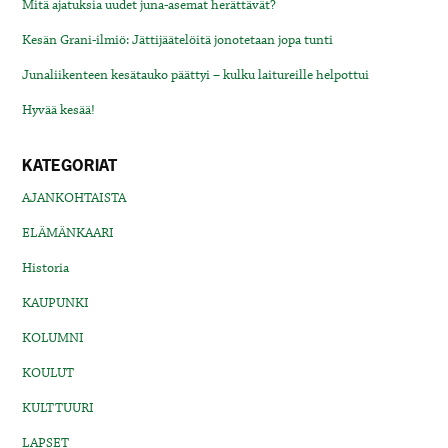
Mitä ajatuksia uudet juna-asemat herättävät?
Kesän Grani-ilmiö: Jättijäätelöitä jonotetaan jopa tunti
Junaliikenteen kesätauko päättyi – kulku laitureille helpottui
Hyvää kesää!
KATEGORIAT
AJANKOHTAISTA
ELÄMÄNKAARI
Historia
KAUPUNKI
KOLUMNI
KOULUT
KULTTUURI
LAPSET