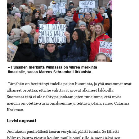
– Punainen merkintä Wilmassa on vihreä merkintä
ilmastolle, sanoo Marcus Schramko Lärkanista.
-Tämähän on herättänyt todella paljon huomiota, ja yhä useammat ovat
alkaneet osoittaa, että he välittävät ja ovat alkaneet lakkoilla.
Suomessa tätä ei ole nähty paljonkaan joten tunsimme, että myös
meidän on otettava asia omaksemme ja tehtävä jotain, sanoo Catarina
Korkman.
Levisi nopeasti
Joulukuun puolivälissä tasa-arvoryhmä päätti toimia. Se lähetti
Wilman kautta viestin koulun muille oppilaille, ja moni jakoi sen