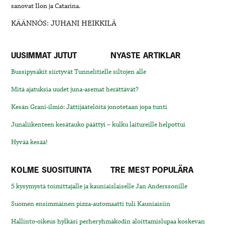
sanovat Ilon ja Catarina.
KÄÄNNÖS: JUHANI HEIKKILÄ
UUSIMMAT JUTUT
NYASTE ARTIKLAR
Bussipysäkit siirtyvät Tunnelitielle siltojen alle
Mitä ajatuksia uudet juna-asemat herättävät?
Kesän Grani-ilmiö: Jättijäätelöitä jonotetaan jopa tunti
Junaliikenteen kesätauko päättyi – kulku laitureille helpottui
Hyvää kesää!
KOLME SUOSITUINTA
TRE MEST POPULÄRA
5 kysymystä toimittajalle ja kauniaislaiselle Jan Anderssonille
Suomen ensimmäinen pizza-automaatti tuli Kauniaisiin
Hallinto-oikeus hylkäsi perheryhmäkodin aloittamislupaa koskevan