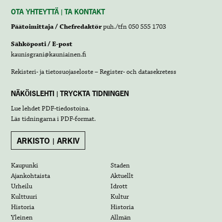
OTA YHTEYTTÄ | TA KONTAKT
Päätoimittaja / Chefredaktör
puh./tfn 050 555 1703
Sähköposti / E-post
kaunisgrani@kauniainen.fi
Rekisteri- ja tietosuojaseloste – Register- och datasekretess
NÄKÖISLEHTI | TRYCKTA TIDNINGEN
Lue lehdet
PDF-tiedostoina
.
Läs tidningarna i
PDF-format
.
ARKISTO | ARKIV
Kaupunki
Staden
Ajankohtaista
Aktuellt
Urheilu
Idrott
Kulttuuri
Kultur
Historia
Historia
Yleinen
Allmän