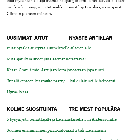
eikä myöskään tietoja mäestä kaupungin omilla nettisivuilla. Täten
ainakin kaupungin uudet asukkaat eivät löydä mäkeä, vaan ajavat
Glimsin pieneen mäkeen.
UUSIMMAT JUTUT
NYASTE ARTIKLAR
Bussipysäkit siirtyvät Tunnelitielle siltojen alle
Mitä ajatuksia uudet juna-asemat herättävät?
Kesän Grani-ilmiö: Jättijäätelöitä jonotetaan jopa tunti
Junaliikenteen kesätauko päättyi – kulku laitureille helpottui
Hyvää kesää!
KOLME SUOSITUINTA
TRE MEST POPULÄRA
5 kysymystä toimittajalle ja kauniaislaiselle Jan Anderssonille
Suomen ensimmäinen pizza-automaatti tuli Kauniaisiin