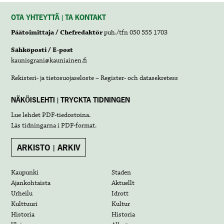
OTA YHTEYTTÄ | TA KONTAKT
Päätoimittaja / Chefredaktör
puh./tfn 050 555 1703
Sähköposti / E-post
kaunisgrani@kauniainen.fi
Rekisteri- ja tietosuojaseloste – Register- och datasekretess
NÄKÖISLEHTI | TRYCKTA TIDNINGEN
Lue lehdet
PDF-tiedostoina
.
Läs tidningarna i
PDF-format
.
ARKISTO | ARKIV
Kaupunki
Staden
Ajankohtaista
Aktuellt
Urheilu
Idrott
Kulttuuri
Kultur
Historia
Historia