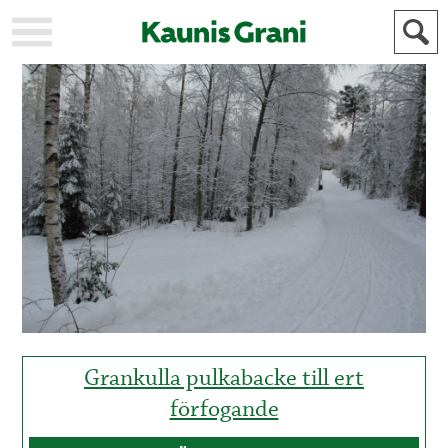
KAUPUNKI
STADEN
AJANKOHTAISTA
AKTUELLT
URHEILU
IDROTT
KULTTUURI
KULTUR
HISTORIA
HISTORIA
YLEINEN
ALLMÄN
FÖR
MAINOSTAJILLE
ANNONSÖRER
Grankulla pulkabacke till ert
förfogande