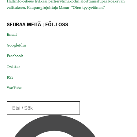
Hallinto-oikeus hylkäsi perheryhmäkodin aloittamislupaa koskevan
valituksen. Kaupunginjohtaja Masar: “Olen tyytyväinen.”
SEURAA MEITÄ | FÖLJ OSS
Email
GooglePlus
Facebook
Twitter
RSS
YouTube