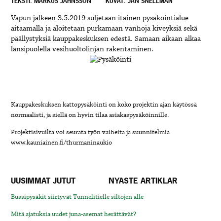
TEKSTI: MARKUS JAHNSSON
KUVAT: JAN SNELLMAN
Vapun jälkeen 3.5.2019 suljetaan itäinen pysäköintialue
aitaamalla ja aloitetaan purkamaan vanhoja kiveyksiä sekä
päällystyksiä kauppakeskuksen edestä. Samaan aikaan alkaa
länsipuolella vesihuoltolinjan rakentaminen.
Kauppakeskuksen kattopysäköinti on koko projektin ajan käytössä
normaalisti, ja siellä on hyvin tilaa asiakaspysäköinnille.
Projektisivuilta voi seurata työn vaiheita ja suunnitelmia
www.kauniainen.fi/thurmaninaukio
UUSIMMAT JUTUT
NYASTE ARTIKLAR
Bussipysäkit siirtyvät Tunnelitielle siltojen alle
Mitä ajatuksia uudet juna-asemat herättävät?