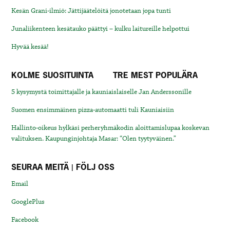
Kesän Grani-ilmiö: Jättijäätelöitä jonotetaan jopa tunti
Junaliikenteen kesätauko päättyi – kulku laitureille helpottui
Hyvää kesää!
KOLME SUOSITUINTA
TRE MEST POPULÄRA
5 kysymystä toimittajalle ja kauniaislaiselle Jan Anderssonille
Suomen ensimmäinen pizza-automaatti tuli Kauniaisiin
Hallinto-oikeus hylkäsi perheryhmäkodin aloittamislupaa koskevan
valituksen. Kaupunginjohtaja Masar: “Olen tyytyväinen.”
SEURAA MEITÄ | FÖLJ OSS
Email
GooglePlus
Facebook