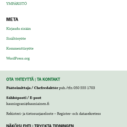
YMPÄRISTÖ
META
Kirjaudu sisään
Sisältösyöte
Kommenttisyöte
WordPress.org
OTA YHTEYTTÄ | TA KONTAKT
Päätoimittaja / Chefredaktör
puh./tfn 050 555 1703
Sähköposti / E-post
kaunisgrani@kauniainen.fi
Rekisteri- ja tietosuojaseloste – Register- och datasekretess
NÄKÖISLEHTI | TRYCKTA TIDNINGEN