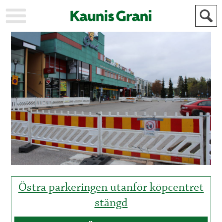
KAUPUNKI
STADEN
AJANKOHTAISTA
AKTUELLT
URHEILU
IDROTT
KULTTUURI
KULTUR
HISTORIA
HISTORIA
YLEINEN
ALLMÄN
FÖR
MAINOSTAJILLE
ANNONSÖRER
Östra parkeringen utanför köpcentret
stängd