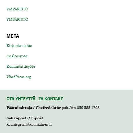
YMPÄRISTÖ
YMPÄRISTÖ
META
Kirjaudu sisään
Sisältösyöte
Kommenttisyöte
WordPress.org
OTA YHTEYTTÄ | TA KONTAKT
Päätoimittaja / Chefredaktör
puh./tfn 050 555 1703
Sähköposti / E-post
kaunisgrani@kauniainen.fi