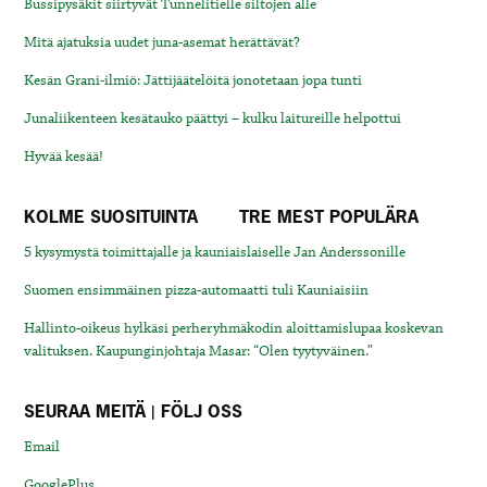
Bussipysäkit siirtyvät Tunnelitielle siltojen alle
Mitä ajatuksia uudet juna-asemat herättävät?
Kesän Grani-ilmiö: Jättijäätelöitä jonotetaan jopa tunti
Junaliikenteen kesätauko päättyi – kulku laitureille helpottui
Hyvää kesää!
KOLME SUOSITUINTA
TRE MEST POPULÄRA
5 kysymystä toimittajalle ja kauniaislaiselle Jan Anderssonille
Suomen ensimmäinen pizza-automaatti tuli Kauniaisiin
Hallinto-oikeus hylkäsi perheryhmäkodin aloittamislupaa koskevan
valituksen. Kaupunginjohtaja Masar: “Olen tyytyväinen.”
SEURAA MEITÄ | FÖLJ OSS
Email
GooglePlus