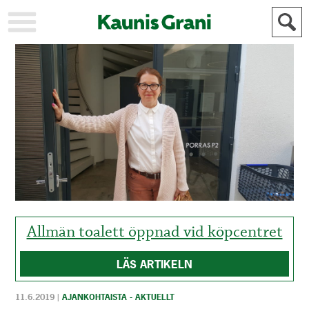
KAUPUNKI
STADEN
AJANKOHTAISTA
AKTUELLT
URHEILU
IDROTT
KULTTUURI
KULTUR
HISTORIA
HISTORIA
YLEINEN
ALLMÄN
FÖR
MAINOSTAJILLE
ANNONSÖRER
Allmän toalett öppnad vid köpcentret
LÄS ARTIKELN
11.6.2019
|
AJANKOHTAISTA - AKTUELLT