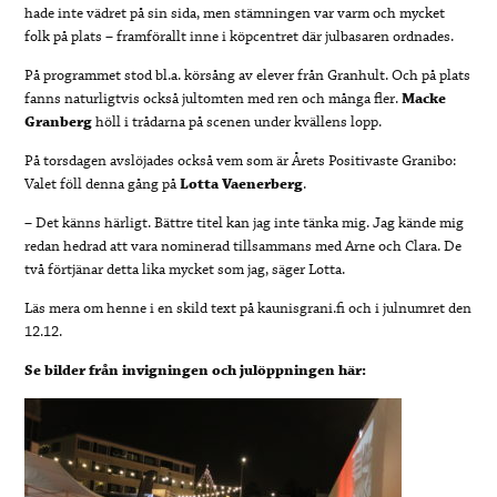
hade inte vädret på sin sida, men stämningen var varm och mycket
folk på plats – framförallt inne i köpcentret där julbasaren ordnades.
På programmet stod bl.a. körsång av elever från Granhult. Och på plats
fanns naturligtvis också jultomten med ren och många fler.
Macke
Granberg
höll i trådarna på scenen under kvällens lopp.
På torsdagen avslöjades också vem som är Årets Positivaste Granibo:
Valet föll denna gång på
Lotta Vaenerberg
.
– Det känns härligt. Bättre titel kan jag inte tänka mig. Jag kände mig
redan hedrad att vara nominerad tillsammans med Arne och Clara. De
två förtjänar detta lika mycket som jag, säger Lotta.
Läs mera om henne i en skild text på kaunisgrani.fi och i julnumret den
12.12.
Se bilder från invigningen och julöppningen här: