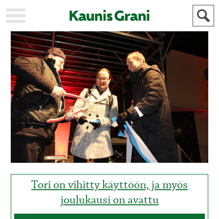
KAUPUNKI
STADEN
AJANKOHTAISTA
AKTUELLT
URHEILU
IDROTT
KULTTUURI
KULTUR
HISTORIA
HISTORIA
YLEINEN
ALLMÄN
FÖR
MAINOSTAJILLE
ANNONSÖRER
Tori on vihitty käyttöön, ja myös
joulukausi on avattu