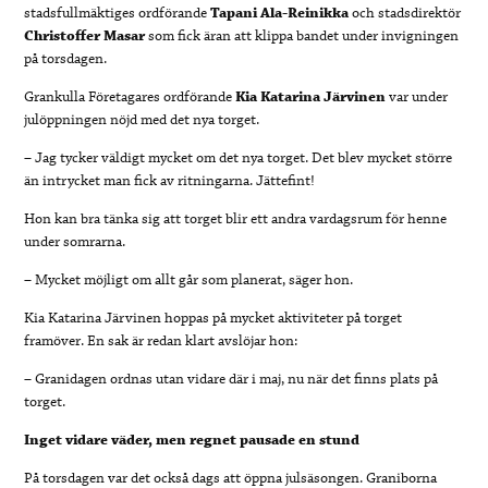
stadsfullmäktiges ordförande
Tapani Ala-Reinikka
och stadsdirektör
Christoffer Masar
som fick äran att klippa bandet under invigningen
på torsdagen.
Grankulla Företagares ordförande
Kia Katarina Järvinen
var under
julöppningen nöjd med det nya torget.
– Jag tycker väldigt mycket om det nya torget. Det blev mycket större
än intrycket man fick av ritningarna
. Jättefint!
Hon kan bra tänka sig att torget blir ett andra vardagsrum för henne
under somrarna.
– Mycket möjligt om allt går som planerat, säger hon.
Kia Katarina Järvinen hoppas på mycket aktiviteter på torget
framöver.
En sak är redan klart avslöjar hon:
– Granidagen ordnas utan vidare där i maj, nu när det finns plats på
torget.
Inget vidare väder, men regnet pausade en stund
På torsdagen var det också dags att öppna julsäsongen. Graniborna