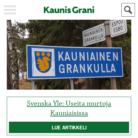
KAUPUNKI
STADEN
AJANKOHTAISTA
AKTUELLT
URHEILU
IDROTT
KULTTUURI
KULTUR
HISTORIA
HISTORIA
YLEINEN
ALLMÄN
FÖR
MAINOSTAJILLE
ANNONSÖRER
Svenska Yle: Useita murtoja
Kauniaisissa
LUE ARTIKKELI