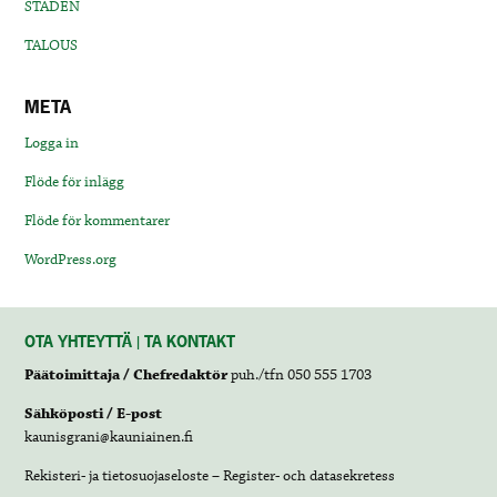
STADEN
TALOUS
META
Logga in
Flöde för inlägg
Flöde för kommentarer
WordPress.org
OTA YHTEYTTÄ | TA KONTAKT
Päätoimittaja / Chefredaktör
puh./tfn 050 555 1703
Sähköposti / E-post
kaunisgrani@kauniainen.fi
Rekisteri- ja tietosuojaseloste – Register- och datasekretess