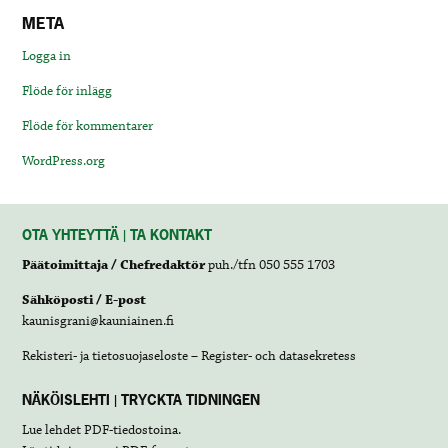
META
Logga in
Flöde för inlägg
Flöde för kommentarer
WordPress.org
OTA YHTEYTTÄ | TA KONTAKT
Päätoimittaja / Chefredaktör
puh./tfn 050 555 1703
Sähköposti / E-post
kaunisgrani@kauniainen.fi
Rekisteri- ja tietosuojaseloste – Register- och datasekretess
NÄKÖISLEHTI | TRYCKTA TIDNINGEN
Lue lehdet
PDF-tiedostoina
.