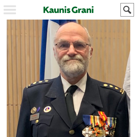
KAUPUNKI
STADEN
AJANKOHTAISTA
AKTUELLT
URHEILU
IDROTT
KULTTUURI
KULTUR
HISTORIA
HISTORIA
YLEINEN
ALLMÄN
FÖR
MAINOSTAJILLE
ANNONSÖRER