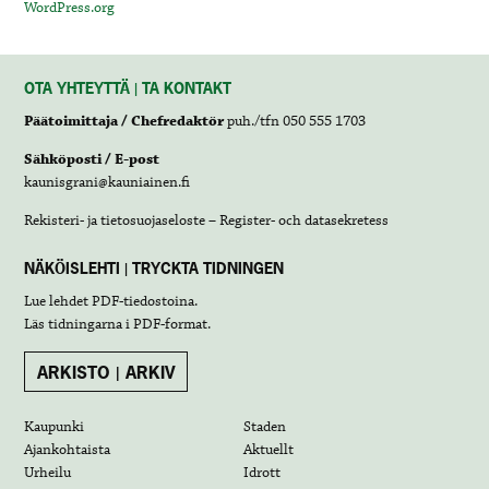
WordPress.org
OTA YHTEYTTÄ | TA KONTAKT
Päätoimittaja / Chefredaktör
puh./tfn 050 555 1703
Sähköposti / E-post
kaunisgrani@kauniainen.fi
Rekisteri- ja tietosuojaseloste – Register- och datasekretess
NÄKÖISLEHTI | TRYCKTA TIDNINGEN
Lue lehdet
PDF-tiedostoina
.
Läs tidningarna i
PDF-format
.
ARKISTO | ARKIV
Kaupunki
Staden
Ajankohtaista
Aktuellt
Urheilu
Idrott