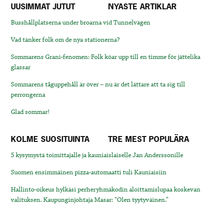
UUSIMMAT JUTUT
NYASTE ARTIKLAR
Busshållplatserna under broarna vid Tunnelvägen
Vad tänker folk om de nya stationerna?
Sommarens Grani-fenomen: Folk köar upp till en timme för jättelika
glassar
Sommarens tåguppehåll är över – nu är det lättare att ta sig till
perrongerna
Glad sommar!
KOLME SUOSITUINTA
TRE MEST POPULÄRA
5 kysymystä toimittajalle ja kauniaislaiselle Jan Anderssonille
Suomen ensimmäinen pizza-automaatti tuli Kauniaisiin
Hallinto-oikeus hylkäsi perheryhmäkodin aloittamislupaa koskevan
valituksen. Kaupunginjohtaja Masar: “Olen tyytyväinen.”