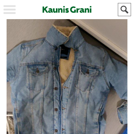
KAUPUNKI
STADEN
AJANKOHTAISTA
AKTUELLT
URHEILU
IDROTT
KULTTUURI
KULTUR
HISTORIA
HISTORIA
YLEINEN
ALLMÄN
FÖR
MAINOSTAJILLE
ANNONSÖRER