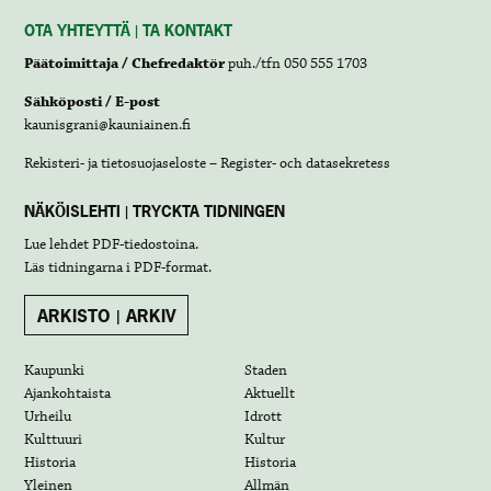
OTA YHTEYTTÄ | TA KONTAKT
Päätoimittaja / Chefredaktör
puh./tfn 050 555 1703
Sähköposti / E-post
kaunisgrani@kauniainen.fi
Rekisteri- ja tietosuojaseloste – Register- och datasekretess
NÄKÖISLEHTI | TRYCKTA TIDNINGEN
Lue lehdet
PDF-tiedostoina
.
Läs tidningarna i
PDF-format
.
ARKISTO | ARKIV
Kaupunki
Staden
Ajankohtaista
Aktuellt
Urheilu
Idrott
Kulttuuri
Kultur
Historia
Historia
Yleinen
Allmän