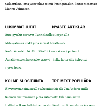
tarkistuksia, jotta järjestelmä toimii kuten pitääkin, kertoo tiedottaja
Markus Jahnsson.
UUSIMMAT JUTUT
NYASTE ARTIKLAR
Bussipysäkit siirtyvät Tunnelitielle siltojen alle
Mitä ajatuksia uudet juna-asemat herättävät?
Kesän Grani-ilmiö: Jättijäätelöitä jonotetaan jopa tunti
Junaliikenteen kesätauko päättyi – kulku laitureille helpottui
Hyvää kesää!
KOLME SUOSITUINTA
TRE MEST POPULÄRA
5 kysymystä toimittajalle ja kauniaislaiselle Jan Anderssonille
Suomen ensimmäinen pizza-automaatti tuli Kauniaisiin
Hallinto-oikeus hylkäsi perheryhmäkodin aloittamislupaa koskevan