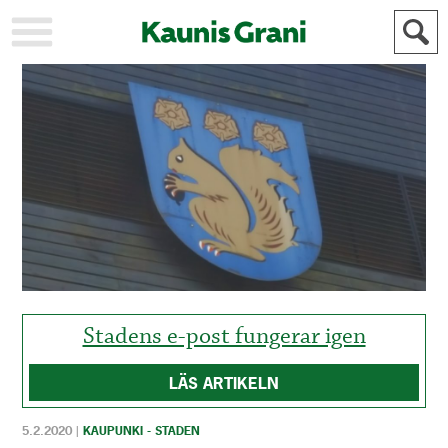
KAUPUNKI
STADEN
AJANKOHTAISTA
AKTUELLT
URHEILU
IDROTT
KULTTUURI
KULTUR
HISTORIA
HISTORIA
YLEINEN
ALLMÄN
FÖR
MAINOSTAJILLE
ANNONSÖRER
Stadens e-post fungerar igen
LÄS ARTIKELN
5.2.2020
|
KAUPUNKI - STADEN