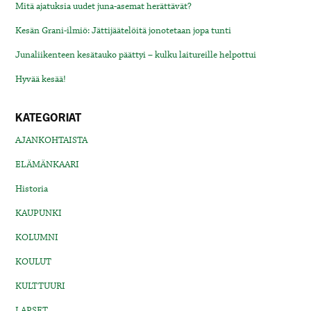
Mitä ajatuksia uudet juna-asemat herättävät?
Kesän Grani-ilmiö: Jättijäätelöitä jonotetaan jopa tunti
Junaliikenteen kesätauko päättyi – kulku laitureille helpottui
Hyvää kesää!
KATEGORIAT
AJANKOHTAISTA
ELÄMÄNKAARI
Historia
KAUPUNKI
KOLUMNI
KOULUT
KULTTUURI
LAPSET