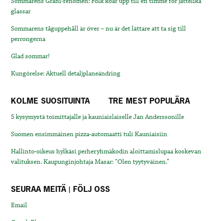
Sommarens Grani-fenomen: Folk köar upp till en timme för jättelika
glassar
Sommarens tåguppehåll är över – nu är det lättare att ta sig till
perrongerna
Glad sommar!
Kungörelse: Aktuell detaljplaneändring
KOLME SUOSITUINTA
TRE MEST POPULÄRA
5 kysymystä toimittajalle ja kauniaislaiselle Jan Anderssonille
Suomen ensimmäinen pizza-automaatti tuli Kauniaisiin
Hallinto-oikeus hylkäsi perheryhmäkodin aloittamislupaa koskevan
valituksen. Kaupunginjohtaja Masar: “Olen tyytyväinen.”
SEURAA MEITÄ | FÖLJ OSS
Email