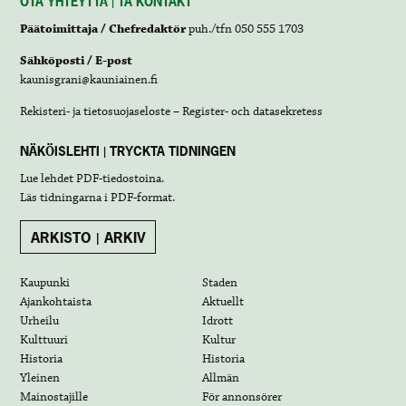
OTA YHTEYTTÄ | TA KONTAKT
Päätoimittaja / Chefredaktör
puh./tfn 050 555 1703
Sähköposti / E-post
kaunisgrani@kauniainen.fi
Rekisteri- ja tietosuojaseloste – Register- och datasekretess
NÄKÖISLEHTI | TRYCKTA TIDNINGEN
Lue lehdet
PDF-tiedostoina
.
Läs tidningarna i
PDF-format
.
ARKISTO | ARKIV
Kaupunki
Staden
Ajankohtaista
Aktuellt
Urheilu
Idrott
Kulttuuri
Kultur
Historia
Historia
Yleinen
Allmän
Mainostajille
För annonsörer