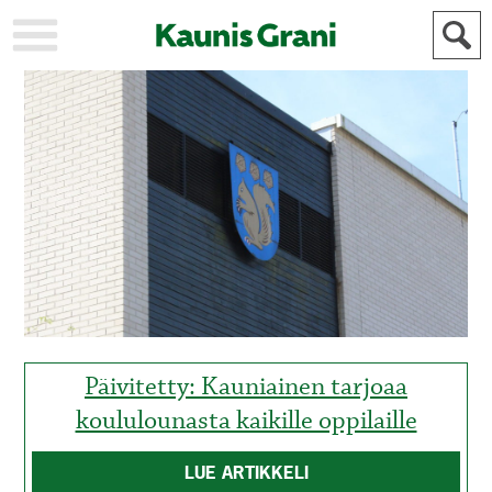
KAUPUNKI
STADEN
AJANKOHTAISTA
AKTUELLT
URHEILU
IDROTT
KULTTUURI
KULTUR
HISTORIA
HISTORIA
YLEINEN
ALLMÄN
FÖR
MAINOSTAJILLE
ANNONSÖRER
Päivitetty: Kauniainen tarjoaa
koululounasta kaikille oppilaille
LUE ARTIKKELI