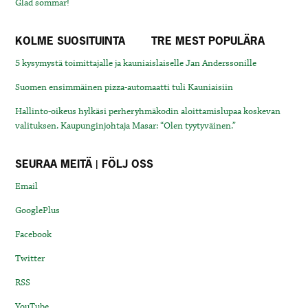
Glad sommar!
KOLME SUOSITUINTA
TRE MEST POPULÄRA
5 kysymystä toimittajalle ja kauniaislaiselle Jan Anderssonille
Suomen ensimmäinen pizza-automaatti tuli Kauniaisiin
Hallinto-oikeus hylkäsi perheryhmäkodin aloittamislupaa koskevan
valituksen. Kaupunginjohtaja Masar: “Olen tyytyväinen.”
SEURAA MEITÄ | FÖLJ OSS
Email
GooglePlus
Facebook
Twitter
RSS
YouTube