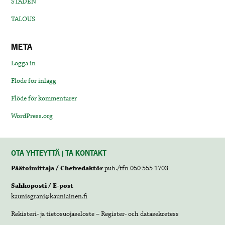
STADEN
TALOUS
META
Logga in
Flöde för inlägg
Flöde för kommentarer
WordPress.org
OTA YHTEYTTÄ | TA KONTAKT
Päätoimittaja / Chefredaktör
puh./tfn 050 555 1703
Sähköposti / E-post
kaunisgrani@kauniainen.fi
Rekisteri- ja tietosuojaseloste – Register- och datasekretess