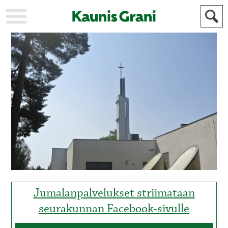
KAUPUNKI
STADEN
AJANKOHTAISTA
AKTUELLT
URHEILU
IDROTT
KULTTUURI
KULTUR
HISTORIA
HISTORIA
YLEINEN
ALLMÄN
FÖR
MAINOSTAJILLE
ANNONSÖRER
Jumalanpalvelukset striimataan
seurakunnan Facebook-sivulle