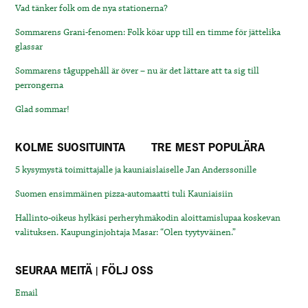
Vad tänker folk om de nya stationerna?
Sommarens Grani-fenomen: Folk köar upp till en timme för jättelika
glassar
Sommarens tåguppehåll är över – nu är det lättare att ta sig till
perrongerna
Glad sommar!
KOLME SUOSITUINTA
TRE MEST POPULÄRA
5 kysymystä toimittajalle ja kauniaislaiselle Jan Anderssonille
Suomen ensimmäinen pizza-automaatti tuli Kauniaisiin
Hallinto-oikeus hylkäsi perheryhmäkodin aloittamislupaa koskevan
valituksen. Kaupunginjohtaja Masar: “Olen tyytyväinen.”
SEURAA MEITÄ | FÖLJ OSS
Email