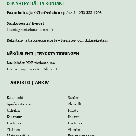
OTA YHTEYTTÄ | TA KONTAKT
Päätoimittaja / Chefredaktör
puh./tfn 050 555 1703
Sähköposti / E-post
kaunisgrani@kauniainen.fi
Rekisteri- ja tietosuojaseloste – Register- och datasekretess
NÄKÖISLEHTI | TRYCKTA TIDNINGEN
Lue lehdet
PDF-tiedostoina
.
Läs tidningarna i
PDF-format
.
ARKISTO | ARKIV
Kaupunki
Staden
Ajankohtaista
Aktuellt
Urheilu
Idrott
Kulttuuri
Kultur
Historia
Historia
Yleinen
Allmän