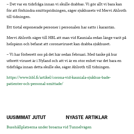
– Det var en tidsfråga innan vi skulle drabbas. Vi gör allt vi bara kan
för att förhindra smittspridningen, säger sjukhusets vd Mervi Ahlroth
till tidningen.
Ett tiotal exponerade personer i personalen har satts i karantän.
Mervi Ahlroth säger till HBL att man vid Kauniala redan länge varit på
helspänn och befarat att coronaviruset kan drabba sjukhuset.
– Vi har förberett oss på det här sedan februari. Med tanke på hur
utbrett viruset är i Nyland och att vi är en stor enhet var det bara en
tidsfråga innan detta skulle ske, säger Ahlroth till tidningen.
https://www.hbl.fi/artikel/corona-vid-kauniala-sjukhus-bade-
patienter-och-personal-smittade/
UUSIMMAT JUTUT
NYASTE ARTIKLAR
Busshållplatserna under broarna vid Tunnelvägen