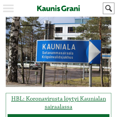
KAUPUNKI
STADEN
AJANKOHTAISTA
AKTUELLT
URHEILU
IDROTT
KULTTUURI
KULTUR
HISTORIA
HISTORIA
YLEINEN
ALLMÄN
FÖR
MAINOSTAJILLE
ANNONSÖRER
HBL: Koronavirusta löytyi Kaunialan
sairaalassa