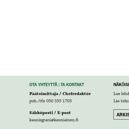
OTA YHTEYTTÄ | TA KONTAKT
NÄKÖISL
Päätoimittaja / Chefredaktör
Lue leh
puh./tfn 050 555 1703
Läs tidn
Sähköposti / E-post
ARKIS
kaunisgrani@kauniainen.fi