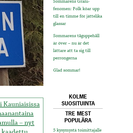
Sommarens Grani-
fenomen: Folk köar upp
till en timme för jättelika
glassar
Sommarens tåguppehåll
är över – nu är det
lättare att ta sig till
perrongerna
Glad sommar!
KOLME
i Kauniaisissa
SUOSITUINTA
aanantaina
TRE MEST
POPULÄRA
amulla – nyt
kaadettu
5 kysymystä toimittajalle