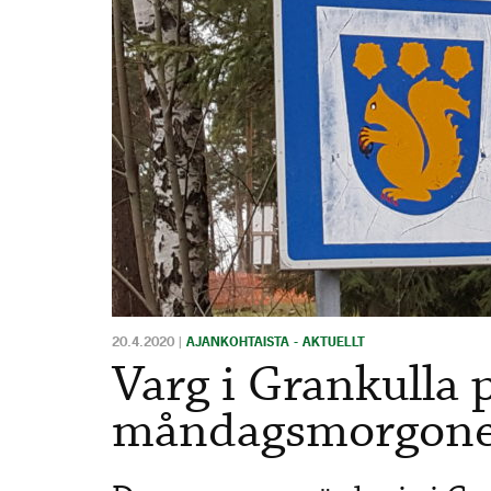
20.4.2020
|
AJANKOHTAISTA - AKTUELLT
Varg i Grankulla 
måndagsmorgonen