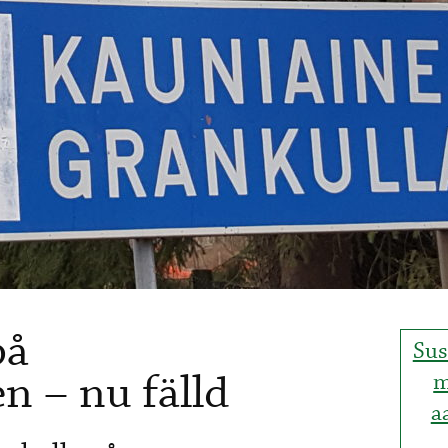
på
Sus
 – nu fälld
m
a