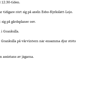
 12.30-tiden.
tidigare rört sig på axeln Esbo-Kyrkslätt-Lojo.
t sig på gårdsplaner osv.
 i Grankulla.
m Grankulla på vårvintern när ensamma djur stöts
om assistans av jägarna.