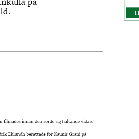
ankulla på
ld.
L
 filmades innan den rörde sig haltande vidare.
rik Eklundh berättade för Kaunis Grani på