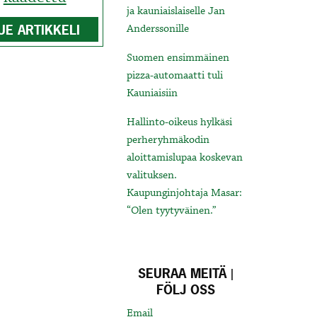
ja kauniaislaiselle Jan
UE ARTIKKELI
Anderssonille
Suomen ensimmäinen
pizza-automaatti tuli
Kauniaisiin
Hallinto-oikeus hylkäsi
perheryhmäkodin
aloittamislupaa koskevan
valituksen.
Kaupunginjohtaja Masar:
“Olen tyytyväinen.”
SEURAA MEITÄ |
FÖLJ OSS
Email