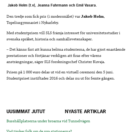
Jakob Holm (t.v), Joanna Fuhrmann och Emil Vasara.
Den tredje som fick pris (i modersmålet) var
Jakob Holm
,
Topeliusgymnasiet i Nykarleby.
Med studentprisen vill SLS främja intresset för universitetsstudier i
svenska språket, historia och samhällsvetenskaper.
– Det känns fint att kunna belöna studenterna, de har gjort enastående
prestationer och förtjänar verkligen att firas efter vårens
ansträngningar, säger SLS forskningschef Christer Kuvaja.
Prisen på 1 000 euro delas ut vid en virtuell ceremoni den 5 juni.
Studentpriset instiftades 2016 och delas nu ut för femte gången.
UUSIMMAT JUTUT
NYASTE ARTIKLAR
Busshållplatserna under broarna vid Tunnelvägen
Vad tänker folk om de nya stationerna?