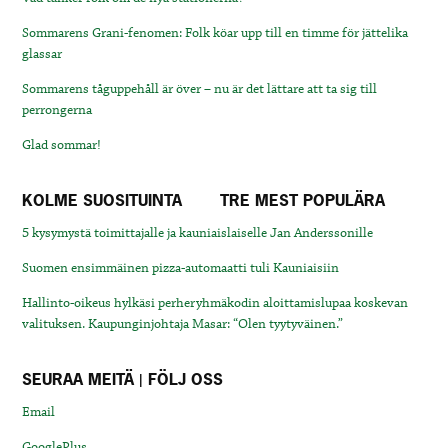
Sommarens Grani-fenomen: Folk köar upp till en timme för jättelika
glassar
Sommarens tåguppehåll är över – nu är det lättare att ta sig till
perrongerna
Glad sommar!
KOLME SUOSITUINTA
TRE MEST POPULÄRA
5 kysymystä toimittajalle ja kauniaislaiselle Jan Anderssonille
Suomen ensimmäinen pizza-automaatti tuli Kauniaisiin
Hallinto-oikeus hylkäsi perheryhmäkodin aloittamislupaa koskevan
valituksen. Kaupunginjohtaja Masar: “Olen tyytyväinen.”
SEURAA MEITÄ | FÖLJ OSS
Email
GooglePlus