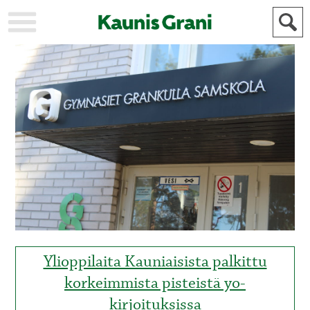
KAUPUNKI
STADEN
AJANKOHTAISTA
AKTUELLT
URHEILU
IDROTT
KULTTUURI
KULTUR
HISTORIA
HISTORIA
YLEINEN
ALLMÄN
FÖR
MAINOSTAJILLE
ANNONSÖRER
Ylioppilaita Kauniaisista palkittu
korkeimmista pisteistä yo-
kirjoituksissa