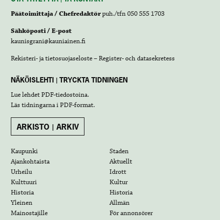
Päätoimittaja / Chefredaktör
puh./tfn 050 555 1703
Sähköposti / E-post
kaunisgrani@kauniainen.fi
Rekisteri- ja tietosuojaseloste – Register- och datasekretess
NÄKÖISLEHTI | TRYCKTA TIDNINGEN
Lue lehdet
PDF-tiedostoina
.
Läs tidningarna i
PDF-format
.
ARKISTO | ARKIV
Kaupunki
Staden
Ajankohtaista
Aktuellt
Urheilu
Idrott
Kulttuuri
Kultur
Historia
Historia
Yleinen
Allmän
Mainostajille
För annonsörer