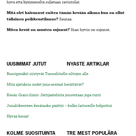
hyvä että kymmeneltä suljetaan ravintolat.
Mitä olet kaivannut eniten tämän kevään aikana kun on ollut
tällainen poikkeustilanne?
Saunaa.
Miten kevät on muuten sujunut?
Ihan hyvin on sujunut.
UUSIMMAT JUTUT
NYASTE ARTIKLAR
Bussipysäkit siirtyvät Tunnelitielle siltojen alle
Mitä ajatuksia uudet juna-asemat herättävät?
Kesän Grani-ilmiö: Jättijäätelöitä jonotetaan jopa tunti
Junaliikenteen kesätauko päättyi – kulku laitureille helpottui
Hyvää kesää!
KOLME SUOSITUINTA
TRE MEST POPULÄRA