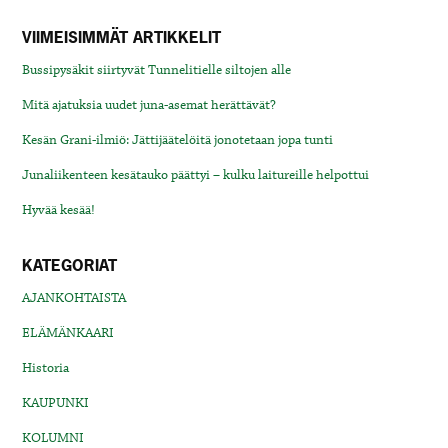
VIIMEISIMMÄT ARTIKKELIT
Bussipysäkit siirtyvät Tunnelitielle siltojen alle
Mitä ajatuksia uudet juna-asemat herättävät?
Kesän Grani-ilmiö: Jättijäätelöitä jonotetaan jopa tunti
Junaliikenteen kesätauko päättyi – kulku laitureille helpottui
Hyvää kesää!
KATEGORIAT
AJANKOHTAISTA
ELÄMÄNKAARI
Historia
KAUPUNKI
KOLUMNI