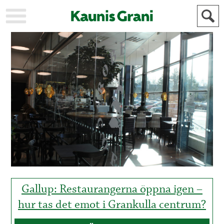
KAUPUNKI
STADEN
AJANKOHTAISTA
AKTUELLT
URHEILU
IDROTT
KULTTUURI
KULTUR
HISTORIA
HISTORIA
YLEINEN
ALLMÄN
FÖR
MAINOSTAJILLE
ANNONSÖRER
Gallup: Restaurangerna öppna igen –
hur tas det emot i Grankulla centrum?