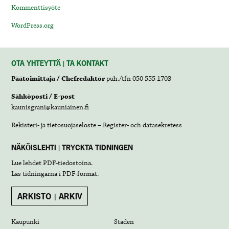
Kommenttisyöte
WordPress.org
OTA YHTEYTTÄ | TA KONTAKT
Päätoimittaja / Chefredaktör
puh./tfn 050 555 1703
Sähköposti / E-post
kaunisgrani@kauniainen.fi
Rekisteri- ja tietosuojaseloste – Register- och datasekretess
NÄKÖISLEHTI | TRYCKTA TIDNINGEN
Lue lehdet
PDF-tiedostoina
.
Läs tidningarna i
PDF-format
.
ARKISTO | ARKIV
Kaupunki
Staden