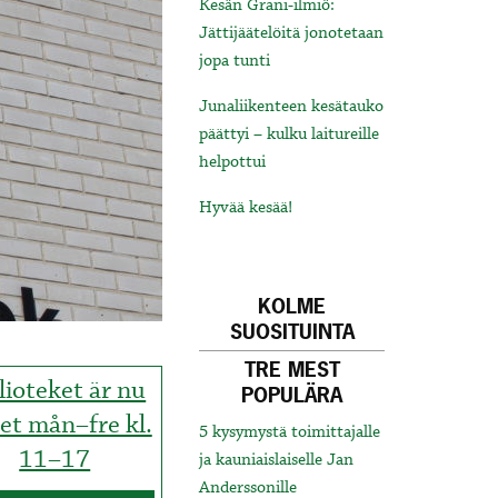
Kesän Grani-ilmiö:
Jättijäätelöitä jonotetaan
jopa tunti
Junaliikenteen kesätauko
päättyi – kulku laitureille
helpottui
Hyvää kesää!
KOLME
SUOSITUINTA
TRE MEST
lioteket är nu
POPULÄRA
et mån–fre kl.
5 kysymystä toimittajalle
11–17
ja kauniaislaiselle Jan
Anderssonille