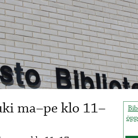
uki ma–pe klo 11–
Bib
öpp