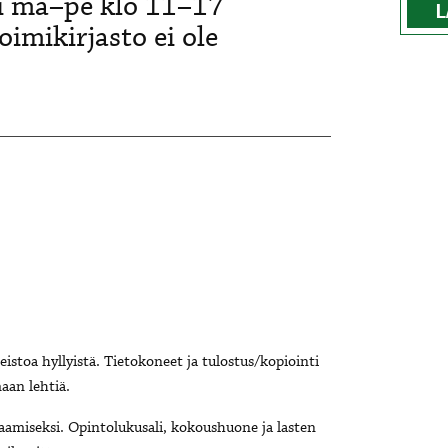
ki ma–pe klo 11–17
L
imikirjasto ei ole
ineistoa hyllyistä. Tietokoneet ja tulostus/kopiointi
aan lehtiä.
amiseksi. Opintolukusali, kokoushuone ja lasten