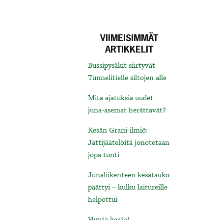
VIIMEISIMMÄT
ARTIKKELIT
Bussipysäkit siirtyvät
Tunnelitielle siltojen alle
Mitä ajatuksia uudet
juna-asemat herättävät?
Kesän Grani-ilmiö:
Jättijäätelöitä jonotetaan
jopa tunti
Junaliikenteen kesätauko
päättyi – kulku laitureille
helpottui
Hyvää kesää!