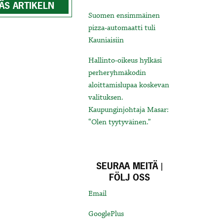
ÄS ARTIKELN
Suomen ensimmäinen
pizza-automaatti tuli
Kauniaisiin
Hallinto-oikeus hylkäsi
perheryhmäkodin
aloittamislupaa koskevan
valituksen.
Kaupunginjohtaja Masar:
“Olen tyytyväinen.”
SEURAA MEITÄ |
FÖLJ OSS
Email
GooglePlus