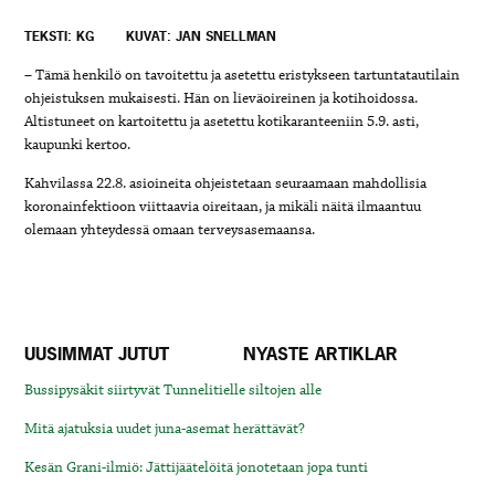
TEKSTI: KG
KUVAT: JAN SNELLMAN
– Tämä henkilö on tavoitettu ja asetettu eristykseen tartuntatautilain
ohjeistuksen mukaisesti. Hän on lieväoireinen ja kotihoidossa.
Altistuneet on kartoitettu ja asetettu kotikaranteeniin 5.9. asti,
kaupunki kertoo.
Kahvilassa 22.8. asioineita ohjeistetaan seuraamaan mahdollisia
koronainfektioon viittaavia oireitaan, ja mikäli näitä ilmaantuu
olemaan yhteydessä omaan terveysasemaansa.
UUSIMMAT JUTUT
NYASTE ARTIKLAR
Bussipysäkit siirtyvät Tunnelitielle siltojen alle
Mitä ajatuksia uudet juna-asemat herättävät?
Kesän Grani-ilmiö: Jättijäätelöitä jonotetaan jopa tunti