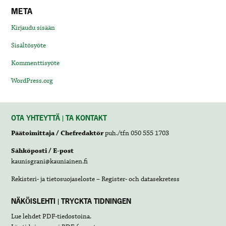
META
Kirjaudu sisään
Sisältösyöte
Kommenttisyöte
WordPress.org
OTA YHTEYTTÄ | TA KONTAKT
Päätoimittaja / Chefredaktör
puh./tfn 050 555 1703
Sähköposti / E-post
kaunisgrani@kauniainen.fi
Rekisteri- ja tietosuojaseloste – Register- och datasekretess
NÄKÖISLEHTI | TRYCKTA TIDNINGEN
Lue lehdet
PDF-tiedostoina
.