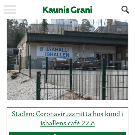
KAUPUNKI
STADEN
AJANKOHTAISTA
AKTUELLT
URHEILU
IDROTT
KULTTUURI
KULTUR
HISTORIA
HISTORIA
YLEINEN
ALLMÄN
FÖR
MAINOSTAJILLE
ANNONSÖRER
Staden: Coronavirussmitta hos kund i
ishallens café 22.8