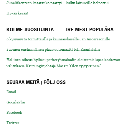
Junaliikenteen kesätauko päättyi – kulku laitureille helpottui
Hyvää kesää!
KOLME SUOSITUINTA
TRE MEST POPULÄRA
5 kysymystä toimittajalle ja kauniaislaiselle Jan Anderssonille
Suomen ensimmäinen pizza-automaatti tuli Kauniaisiin
Hallinto-oikeus hylkäsi perheryhmäkodin aloittamislupaa koskevan
valituksen. Kaupunginjohtaja Masar: “Olen tyytyväinen.”
SEURAA MEITÄ | FÖLJ OSS
Email
GooglePlus
Facebook
Twitter