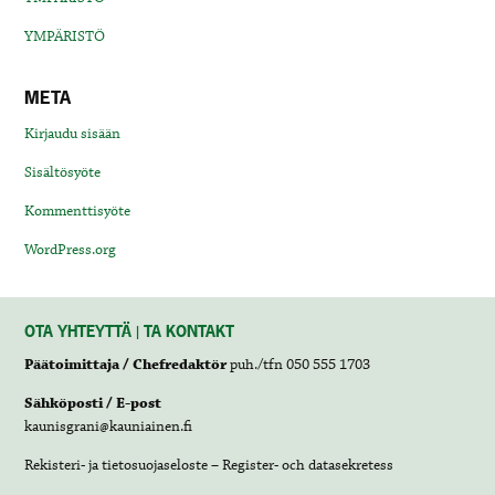
YMPÄRISTÖ
META
Kirjaudu sisään
Sisältösyöte
Kommenttisyöte
WordPress.org
OTA YHTEYTTÄ | TA KONTAKT
Päätoimittaja / Chefredaktör
puh./tfn 050 555 1703
Sähköposti / E-post
kaunisgrani@kauniainen.fi
Rekisteri- ja tietosuojaseloste – Register- och datasekretess