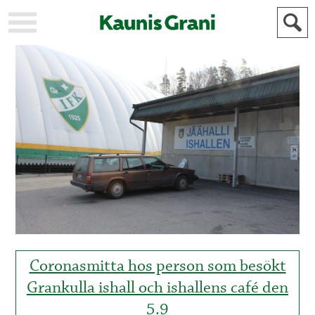
KAUPUNKI
STADEN
AJANKOHTAISTA
AKTUELLT
URHEILU
IDROTT
KULTTUURI
KULTUR
HISTORIA
HISTORIA
YLEINEN
ALLMÄN
FÖR
MAINOSTAJILLE
ANNONSÖRER
Coronasmitta hos person som besökt
Grankulla ishall och ishallens café den
5.9