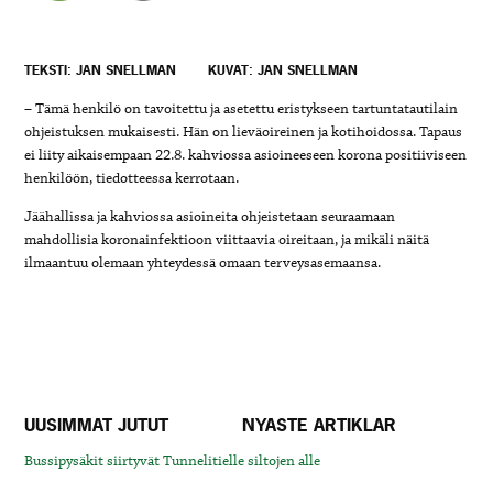
TEKSTI: JAN SNELLMAN
KUVAT: JAN SNELLMAN
– Tämä henkilö on tavoitettu ja asetettu eristykseen tartuntatautilain
ohjeistuksen mukaisesti. Hän on lieväoireinen ja kotihoidossa. Tapaus
ei liity aikaisempaan 22.8. kahviossa asioineeseen korona positiiviseen
henkilöön, tiedotteessa kerrotaan.
Jäähallissa ja kahviossa asioineita ohjeistetaan seuraamaan
mahdollisia koronainfektioon viittaavia oireitaan, ja mikäli näitä
ilmaantuu olemaan yhteydessä omaan terveysasemaansa.
UUSIMMAT JUTUT
NYASTE ARTIKLAR
Bussipysäkit siirtyvät Tunnelitielle siltojen alle