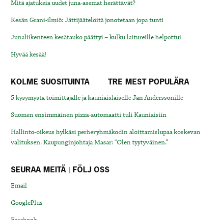
Mitä ajatuksia uudet juna-asemat herättävät?
Kesän Grani-ilmiö: Jättijäätelöitä jonotetaan jopa tunti
Junaliikenteen kesätauko päättyi – kulku laitureille helpottui
Hyvää kesää!
KOLME SUOSITUINTA
TRE MEST POPULÄRA
5 kysymystä toimittajalle ja kauniaislaiselle Jan Anderssonille
Suomen ensimmäinen pizza-automaatti tuli Kauniaisiin
Hallinto-oikeus hylkäsi perheryhmäkodin aloittamislupaa koskevan
valituksen. Kaupunginjohtaja Masar: “Olen tyytyväinen.”
SEURAA MEITÄ | FÖLJ OSS
Email
GooglePlus