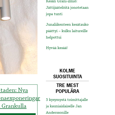
Kesän Grani-ilmiö:
Jättijäätelöitä jonotetaan
jopa tunti
Junaliikenteen kesätauko
päättyi – kulku laitureille
helpottui
Hyvää kesää!
KOLME
SUOSITUINTA
TRE MEST
Staden: Nya
POPULÄRA
onaexponeringar
5 kysymystä toimittajalle
i Grankulla
ja kauniaislaiselle Jan
Anderssonille