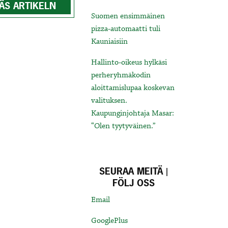
ÄS ARTIKELN
Suomen ensimmäinen
pizza-automaatti tuli
Kauniaisiin
Hallinto-oikeus hylkäsi
perheryhmäkodin
aloittamislupaa koskevan
valituksen.
Kaupunginjohtaja Masar:
“Olen tyytyväinen.”
SEURAA MEITÄ |
FÖLJ OSS
Email
GooglePlus