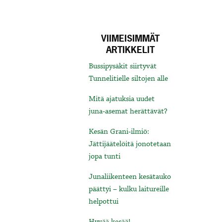
VIIMEISIMMÄT
ARTIKKELIT
Bussipysäkit siirtyvät
Tunnelitielle siltojen alle
Mitä ajatuksia uudet
juna-asemat herättävät?
Kesän Grani-ilmiö:
Jättijäätelöitä jonotetaan
jopa tunti
Junaliikenteen kesätauko
päättyi – kulku laitureille
helpottui
Hyvää kesää!