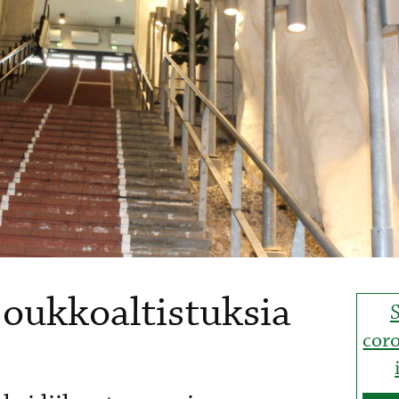
joukkoaltistuksia
cor