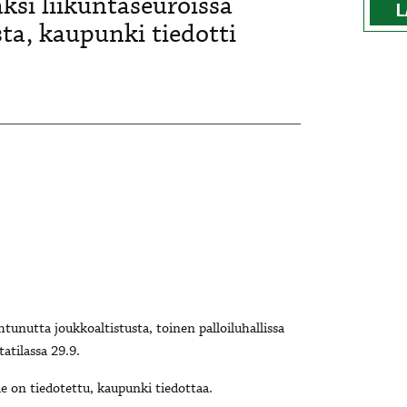
ksi liikuntaseuroissa
L
ta, kaupunki tiedotti
tunutta joukkoaltistusta, toinen palloiluhallissa
atilassa 29.9.
e on tiedotettu, kaupunki tiedottaa.