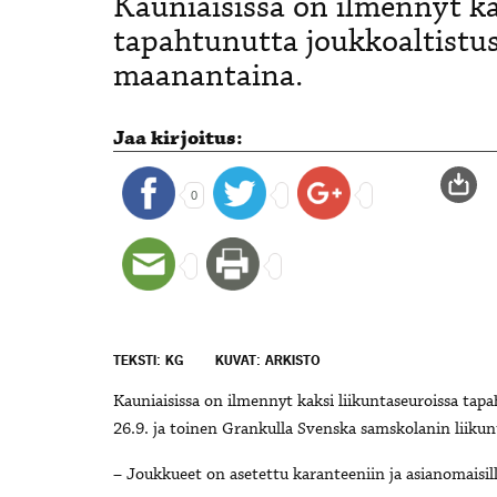
Kauniaisissa on ilmennyt ka
tapahtunutta joukkoaltistus
maanantaina.
Jaa kirjoitus:
0
TEKSTI: KG
KUVAT: ARKISTO
Kauniaisissa on ilmennyt kaksi liikuntaseuroissa tapah
26.9. ja toinen Grankulla Svenska samskolanin liikunt
– Joukkueet on asetettu karanteeniin ja asianomaisill