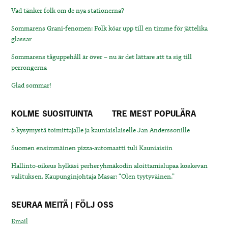
Vad tänker folk om de nya stationerna?
Sommarens Grani-fenomen: Folk köar upp till en timme för jättelika
glassar
Sommarens tåguppehåll är över – nu är det lättare att ta sig till
perrongerna
Glad sommar!
KOLME SUOSITUINTA
TRE MEST POPULÄRA
5 kysymystä toimittajalle ja kauniaislaiselle Jan Anderssonille
Suomen ensimmäinen pizza-automaatti tuli Kauniaisiin
Hallinto-oikeus hylkäsi perheryhmäkodin aloittamislupaa koskevan
valituksen. Kaupunginjohtaja Masar: “Olen tyytyväinen.”
SEURAA MEITÄ | FÖLJ OSS
Email