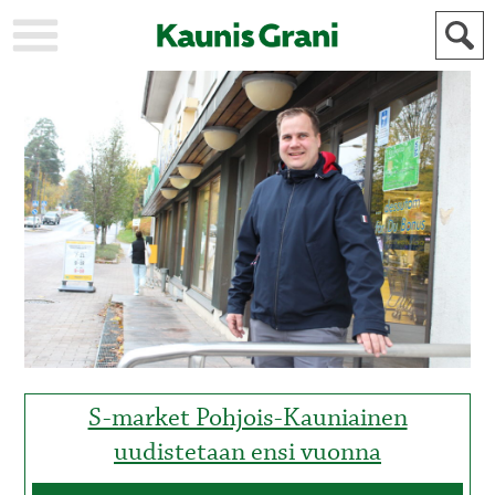
KAUPUNKI
STADEN
AJANKOHTAISTA
AKTUELLT
URHEILU
IDROTT
KULTTUURI
KULTUR
HISTORIA
HISTORIA
YLEINEN
ALLMÄN
FÖR
MAINOSTAJILLE
ANNONSÖRER
S-market Pohjois-Kauniainen
uudistetaan ensi vuonna