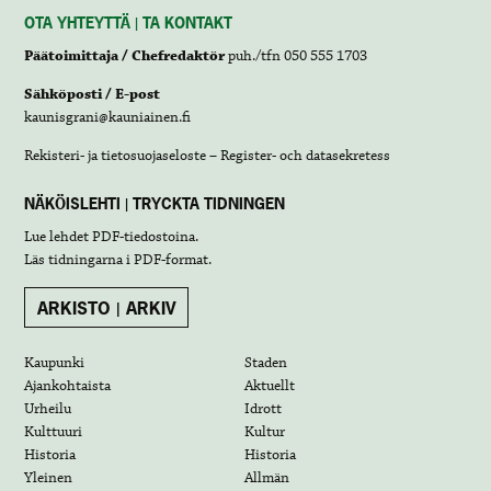
OTA YHTEYTTÄ | TA KONTAKT
Päätoimittaja / Chefredaktör
puh./tfn 050 555 1703
Sähköposti / E-post
kaunisgrani@kauniainen.fi
Rekisteri- ja tietosuojaseloste – Register- och datasekretess
NÄKÖISLEHTI | TRYCKTA TIDNINGEN
Lue lehdet
PDF-tiedostoina
.
Läs tidningarna i
PDF-format
.
ARKISTO | ARKIV
Kaupunki
Staden
Ajankohtaista
Aktuellt
Urheilu
Idrott
Kulttuuri
Kultur
Historia
Historia
Yleinen
Allmän