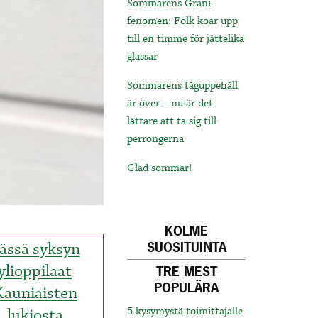
Sommarens Grani-
fenomen: Folk köar upp
till en timme för jättelika
glassar
Sommarens tåguppehåll
är över – nu är det
lättare att ta sig till
perrongerna
Glad sommar!
KOLME
ässä syksyn
SUOSITUINTA
ylioppilaat
TRE MEST
POPULÄRA
Kauniaisten
lukiosta
5 kysymystä toimittajalle