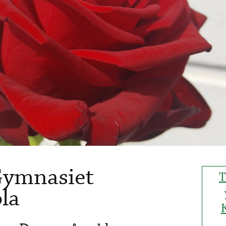
Gymnasiet
T
la