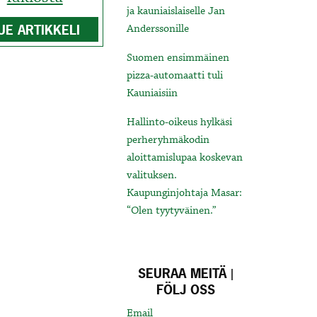
ja kauniaislaiselle Jan
UE ARTIKKELI
Anderssonille
Suomen ensimmäinen
pizza-automaatti tuli
Kauniaisiin
Hallinto-oikeus hylkäsi
perheryhmäkodin
aloittamislupaa koskevan
valituksen.
Kaupunginjohtaja Masar:
“Olen tyytyväinen.”
SEURAA MEITÄ |
FÖLJ OSS
Email